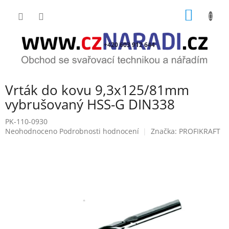
Přejít
NÁKUP
na
obsah
KOŠÍK
+420 603 912 644
Vrták do kovu 9,3x125/81mm
vybrušovaný HSS-G DIN338
PK-110-0930
Průměrné
Neohodnoceno
Podrobnosti hodnocení
Značka:
PROFIKRAFT
hodnocení
produktu
je
0,0
z
5
hvězdiček.