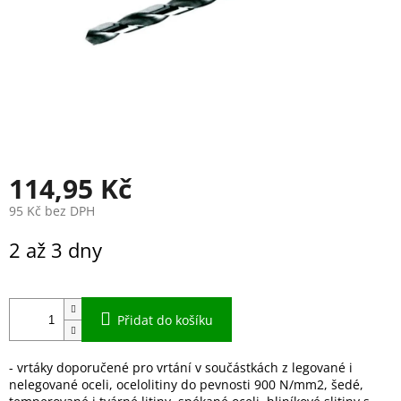
114,95 Kč
95 Kč bez DPH
Měrná
2 až 3 dny
cena:
Přidat do košíku
- vrtáky doporučené pro vrtání v součástkách z legované i
nelegované oceli, ocelolitiny do pevnosti 900 N/mm2, šedé,