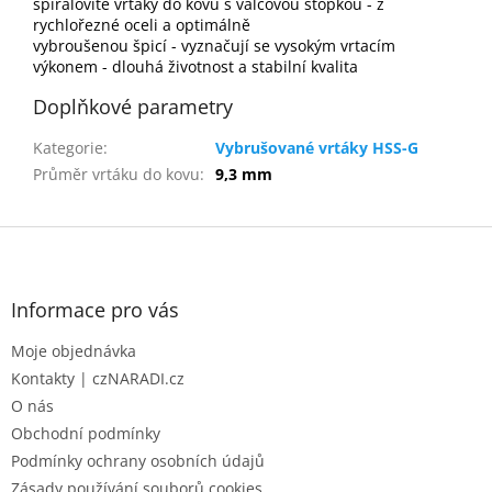
spirálovité vrtáky do kovu s válcovou stopkou - z
rychlořezné oceli a optimálně
vybroušenou špicí - vyznačují se vysokým vrtacím
výkonem - dlouhá životnost a stabilní kvalita
Doplňkové parametry
Kategorie
:
Vybrušované vrtáky HSS-G
Průměr vrtáku do kovu
:
9,3 mm
Z
á
p
a
Informace pro vás
t
Moje objednávka
í
Kontakty | czNARADI.cz
O nás
Obchodní podmínky
Podmínky ochrany osobních údajů
Zásady používání souborů cookies