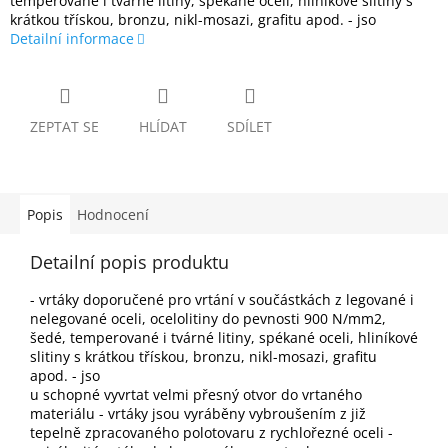
temperované i tvárné litiny, spékané oceli, hliníkové slitiny s
krátkou třískou, bronzu, nikl-mosazi, grafitu apod. - jso
Detailní informace
ZEPTAT SE
HLÍDAT
SDÍLET
Popis
Hodnocení
Detailní popis produktu
- vrtáky doporučené pro vrtání v součástkách z legované i
nelegované oceli, ocelolitiny do pevnosti 900 N/mm2,
šedé, temperované i tvárné litiny, spékané oceli, hliníkové
slitiny s krátkou třískou, bronzu, nikl-mosazi, grafitu
apod. - jso
u schopné vyvrtat velmi přesný otvor do vrtaného
materiálu - vrtáky jsou vyráběny vybroušením z již
tepelně zpracovaného polotovaru z rychlořezné oceli -