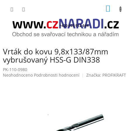
Přejít
NÁKUP
na
obsah
KOŠÍK
+420 603 912 644
Vrták do kovu 9,8x133/87mm
vybrušovaný HSS-G DIN338
PK-110-0980
Průměrné
Neohodnoceno
Podrobnosti hodnocení
Značka:
PROFIKRAFT
hodnocení
produktu
je
0,0
z
5
hvězdiček.