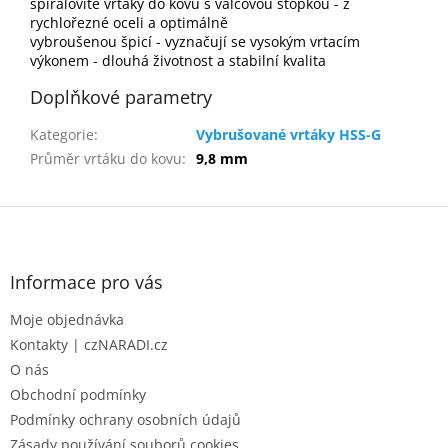
spirálovité vrtáky do kovu s válcovou stopkou - z
rychlořezné oceli a optimálně
vybroušenou špicí - vyznačují se vysokým vrtacím
výkonem - dlouhá životnost a stabilní kvalita
Doplňkové parametry
Kategorie
:
Vybrušované vrtáky HSS-G
Průměr vrtáku do kovu
:
9,8 mm
Z
á
p
a
Informace pro vás
t
Moje objednávka
í
Kontakty | czNARADI.cz
O nás
Obchodní podmínky
Podmínky ochrany osobních údajů
Zásady používání souborů cookies