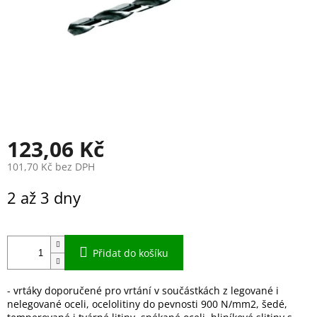
123,06 Kč
101,70 Kč bez DPH
Měrná
2 až 3 dny
cena:
Přidat do košíku
- vrtáky doporučené pro vrtání v součástkách z legované i
nelegované oceli, ocelolitiny do pevnosti 900 N/mm2, šedé,