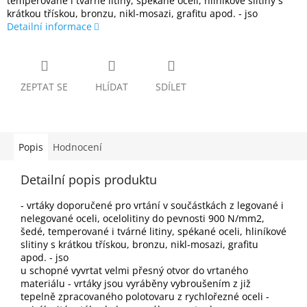
temperované i tvárné litiny, spékané oceli, hliníkové slitiny s
krátkou třískou, bronzu, nikl-mosazi, grafitu apod. - jso
Detailní informace
ZEPTAT SE
HLÍDAT
SDÍLET
Popis
Hodnocení
Detailní popis produktu
- vrtáky doporučené pro vrtání v součástkách z legované i
nelegované oceli, ocelolitiny do pevnosti 900 N/mm2,
šedé, temperované i tvárné litiny, spékané oceli, hliníkové
slitiny s krátkou třískou, bronzu, nikl-mosazi, grafitu
apod. - jso
u schopné vyvrtat velmi přesný otvor do vrtaného
materiálu - vrtáky jsou vyráběny vybroušením z již
tepelně zpracovaného polotovaru z rychlořezné oceli -