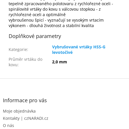
tepelně zpracovaného polotovaru z rychlořezné oceli -
spirálovité vrtáky do kovu s válcovou stopkou - z
rychlořezné oceli a optimálně
vybroušenou špicí - vyznačují se vysokým vrtacím
výkonem - dlouhá životnost a stabilní kvalita
Doplňkové parametry
Vybrušované vrtáky HSS-G
Kategorie
:
levotočivé
Průměr vrtáku do
2,0 mm
kovu
:
Z
á
p
a
Informace pro vás
t
Moje objednávka
í
Kontakty | czNARADI.cz
O nás