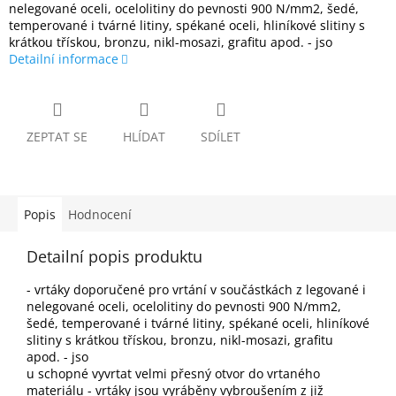
nelegované oceli, ocelolitiny do pevnosti 900 N/mm2, šedé,
temperované i tvárné litiny, spékané oceli, hliníkové slitiny s
krátkou třískou, bronzu, nikl-mosazi, grafitu apod. - jso
Detailní informace
ZEPTAT SE
HLÍDAT
SDÍLET
Popis
Hodnocení
Detailní popis produktu
- vrtáky doporučené pro vrtání v součástkách z legované i
nelegované oceli, ocelolitiny do pevnosti 900 N/mm2,
šedé, temperované i tvárné litiny, spékané oceli, hliníkové
slitiny s krátkou třískou, bronzu, nikl-mosazi, grafitu
apod. - jso
u schopné vyvrtat velmi přesný otvor do vrtaného
materiálu - vrtáky jsou vyráběny vybroušením z již