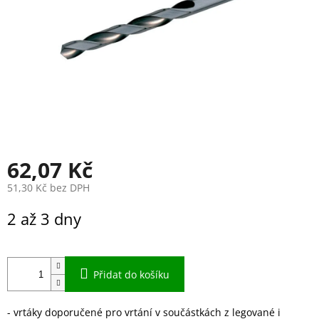
62,07 Kč
51,30 Kč bez DPH
Měrná
2 až 3 dny
cena:
Přidat do košíku
- vrtáky doporučené pro vrtání v součástkách z legované i