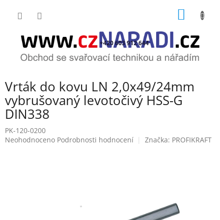
Přejít
NÁKUP
na
obsah
KOŠÍK
+420 603 912 644
Vrták do kovu LN 2,0x49/24mm
vybrušovaný levotočivý HSS-G
DIN338
PK-120-0200
Průměrné
Neohodnoceno
Podrobnosti hodnocení
Značka:
PROFIKRAFT
hodnocení
produktu
je
0,0
z
5
hvězdiček.