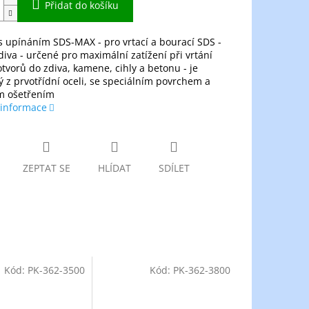
Přidat do košíku
 s upínáním SDS-MAX - pro vrtací a bourací SDS -
iva - určené pro maximální zatížení při vrtání
otvorů do zdiva, kamene, cihly a betonu - je
 z prvotřídní oceli, se speciálním povrchem a
m ošetřením
 informace
ZEPTAT SE
HLÍDAT
SDÍLET
Kód:
PK-362-3500
Kód:
PK-362-3800