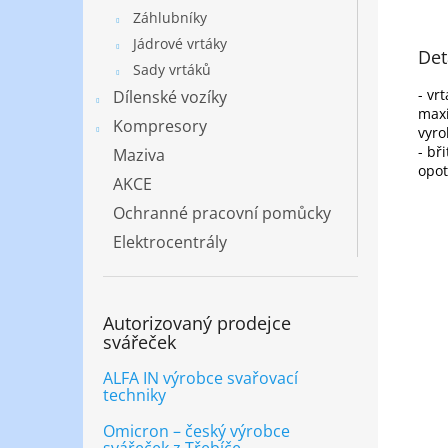
Záhlubníky
Jádrové vrtáky
Det
Sady vrtáků
- vr
Dílenské vozíky
maxi
Kompresory
vyro
- bř
Maziva
opot
AKCE
Ochranné pracovní pomůcky
Elektrocentrály
Autorizovaný prodejce
svářeček
ALFA IN výrobce svařovací
techniky
Omicron – český výrobce