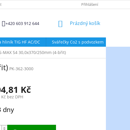
DMÍNKY OCHRANY OSOBNÍCH ÚDAJŮ
ZÁSADY POUŽÍVÁNÍ SOUBORŮ
Přihlášení
NÁKUPNÍ
Prázdný košík
+420 603 912 644
KOŠÍK
a hliník TIG HF AC/DC
Svářečky Co2 s podvozkem
Svářeč
S-MAX S4 30,0x370/250mm (4-břit)
it)
PK-362-3000
04,81 Kč
0 Kč bez DPH
3 dny