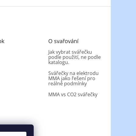
ok
O svařování
Jak vybrat svářečku
podle použití, ne podle
katalogu.
Svářečky na elektrodu
MMA jako řešení pro
reálné podmínky
MMA vs CO2 svářečky