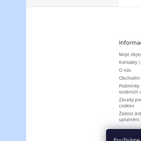
Z
á
p
a
t
Informa
í
Moje obje
Kontakty 
O nás
Obchodní
Podmínky 
osobních 
Zásady po
cookies
Žádost do
uplatnění 
Používáme 