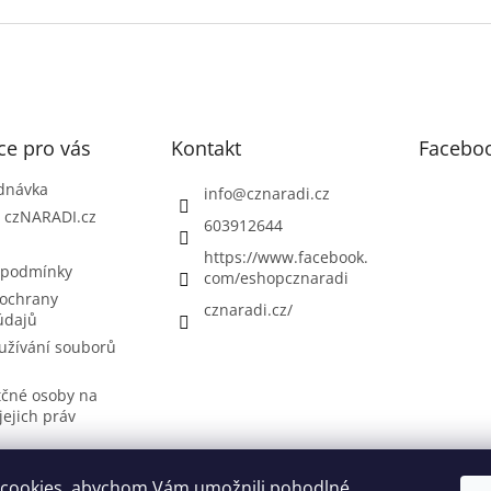
ce pro vás
Kontakt
Facebo
dnávka
info
@
cznaradi.cz
| czNARADI.cz
603912644
https://www.facebook.
 podmínky
com/eshopcznaradi
ochrany
cznaradi.cz/
údajů
užívání souborů
tčné osoby na
jejich práv
cookies, abychom Vám umožnili pohodlné