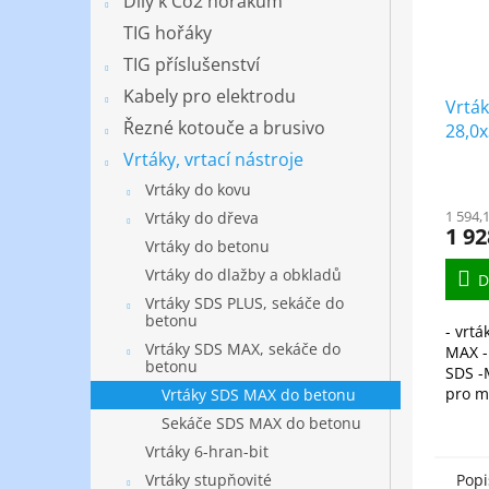
Díly k Co2 hořákům
TIG hořáky
TIG příslušenství
Kabely pro elektrodu
Vrtá
Řezné kotouče a brusivo
28,0x
Vrtáky, vrtací nástroje
Vrtáky do kovu
1 594,
Vrtáky do dřeva
1 92
Vrtáky do betonu
Vrtáky do dlažby a obkladů
D
Vrtáky SDS PLUS, sekáče do
betonu
- vrt
Vrtáky SDS MAX, sekáče do
MAX -
betonu
SDS -
pro m
Vrtáky SDS MAX do betonu
vrtání
Sekáče SDS MAX do betonu
zdiva
Vrtáky 6-hran-bit
betonu
Popi
Vrtáky stupňovité