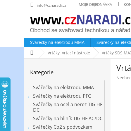
Přejít
MOJE OBJEDNÁVKA
KON
info@cznaradi.cz
na
obsah
Svářečky na elektrodu MMA
Svářečky na elek
Domů
Vrtáky, vrtací nástroje
Vrtáky SDS MA
P
Vrt
o
Přeskočit
Kategorie
kategorie
s
Průměr
Neoho
t
hodnoc
r
Svářečky na elektrodu MMA
produk
a
je
Svářečky na elektrodu PFC
n
0,0
Svářečky na ocel a nerez TIG HF
z
n
DC
5
í
hvězdič
Svářečky na hliník TIG HF AC/DC
p
a
Svářečky Co2 s podvozkem