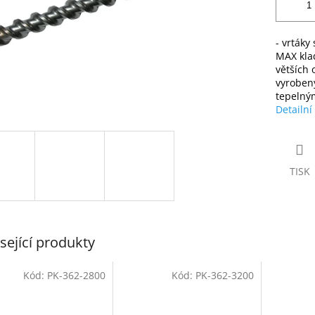
- vrtáky
MAX klad
větších 
vyrobený
tepelný
Detailní
TISK
sející produkty
Kód:
PK-362-2800
Kód:
PK-362-3200