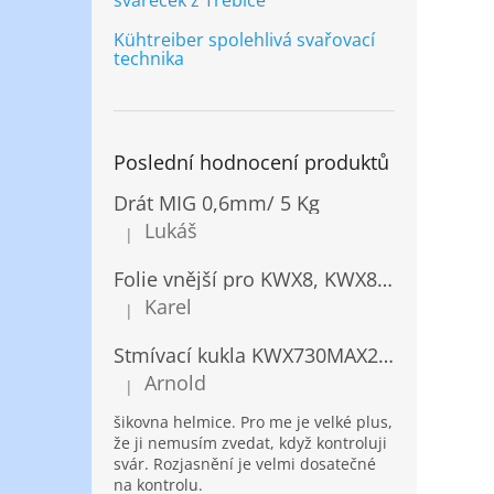
svářeček z Třebíče
Kühtreiber spolehlivá svařovací
technika
Poslední hodnocení produktů
Drát MIG 0,6mm/ 5 Kg
Lukáš
|
Hodnocení produktu je 5 z 5 hvězdiček.
Folie vnější pro KWX8, KWX820/ 10ks
Karel
|
Hodnocení produktu je 5 z 5 hvězdiček.
Stmívací kukla KWX730MAX2,5!® + NANOClean
Arnold
|
Hodnocení produktu je 5 z 5 hvězdiček.
šikovna helmice. Pro me je velké plus,
že ji nemusím zvedat, když kontroluji
svár. Rozjasnění je velmi dosatečné
na kontrolu.