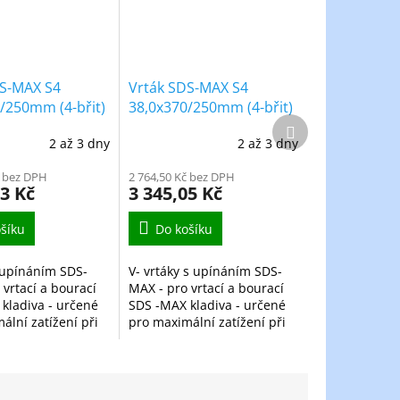
DS-MAX S4
Vrták SDS-MAX S4
/250mm (4-břit)
38,0x370/250mm (4-břit)
Další
produkt
2 až 3 dny
2 až 3 dny
č bez DPH
2 764,50 Kč bez DPH
13 Kč
3 345,05 Kč
šíku
Do košíku
s upínáním SDS-
V- vrtáky s upínáním SDS-
 vrtací a bourací
MAX - pro vrtací a bourací
kladiva - určené
SDS -MAX kladiva - určené
ální zatížení při
pro maximální zatížení při
ších otvorů do
vrtání větších otvorů do
mene, cihly a
zdiva, kamene, cihly a
e vyrobený z...
betonu - je vyrobený z...