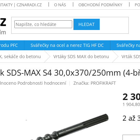
TAKTY | CZNARADI.CZ
O NÁS
OBCHODNÍ PODMÍNKY
PO
HLEDAT
trodu PFC
Svářečky na ocel a nerez TIG HF DC
Svářečky n
X, sekáče do betonu
Vrtáky SDS MAX do betonu
Vrták SD
ák SDS-MAX S4 30,0x370/250mm (4-bř
né
dnoceno
Podrobnosti hodnocení
Značka:
PROFIKRAFT
ení
2 3
tu
1 904,8
Měrná
2 až 
cena:
ek.