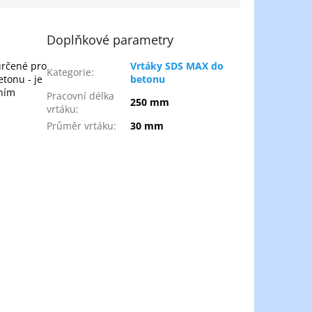
Doplňkové parametry
určené pro
Vrtáky SDS MAX do
Kategorie
:
etonu - je
betonu
ením
Pracovní délka
250 mm
vrtáku
:
Průměr vrtáku
:
30 mm