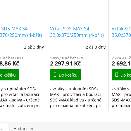
k SDS-MAX S4
Vrták SDS-MAX S4
Vrták S
370/250mm (4-břit)
32,0x370/250mm (4-břit)
35,0x370
2 až 3 dny
2 až 3 dny
10 Kč bez DPH
1 899,10 Kč bez DPH
2 224,90 K
8,86 Kč
2 297,91 Kč
2 692,
o košíku
Do košíku
Do ko
áky s upínáním SDS-
- vrtáky s upínáním SDS-
- vrtáky 
 pro vrtací a bourací
MAX - pro vrtací a bourací
MAX - pro
MAX kladiva - určené
SDS -MAX kladiva - určené
SDS -MAX 
aximální zatížení při
pro maximální zatížení při
pro maxim
 větších otvorů do
vrtání větších otvorů do
vrtání vět
, kamene, cihly a
zdiva, kamene, cihly a
zdiva, ka
 - je vyrobený z...
betonu - je vyrobený z...
betonu - j
s
Hodnocení