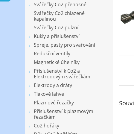
n
Svářečky Co2 přenosné
e
Svářečky Co2 chlazené
l
kapalinou
Svářečky Co2 pulzní
Kukly a příslušenství
Spreje, pasty pro svařování
Redukční ventily
Magnetické úhelníky
Příslušenství k Co2 a
Elektrodovým svářečkám
Elektrody a dráty
Tlakové lahve
Souvi
Plazmové řezačky
Příslušenství k plazmovým
řezačkám
Co2 hořáky