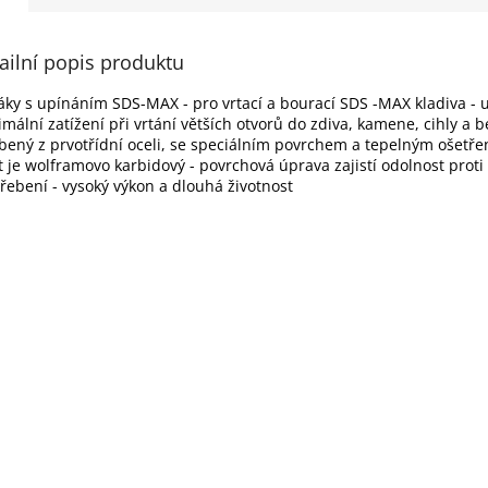
ailní popis produktu
táky s upínáním SDS-MAX - pro vrtací a bourací SDS -MAX kladiva - 
mální zatížení při vrtání větších otvorů do zdiva, kamene, cihly a b
bený z prvotřídní oceli, se speciálním povrchem a tepelným ošetř
it je wolframovo karbidový - povrchová úprava zajistí odolnost proti
řebení - vysoký výkon a dlouhá životnost