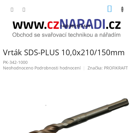
Přejít
NÁKUP
na
obsah
KOŠÍK
+420 603 912 644
Vrták SDS-PLUS 10,0x210/150mm
PK-342-1000
Průměrné
Neohodnoceno
Podrobnosti hodnocení
Značka:
PROFIKRAFT
hodnocení
produktu
je
0,0
z
5
hvězdiček.