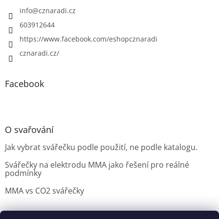
info
@
cznaradi.cz
603912644
https://www.facebook.com/eshopcznaradi
cznaradi.cz/
Facebook
O svařování
Jak vybrat svářečku podle použití, ne podle katalogu.
Svářečky na elektrodu MMA jako řešení pro reálné
podmínky
MMA vs CO2 svářečky