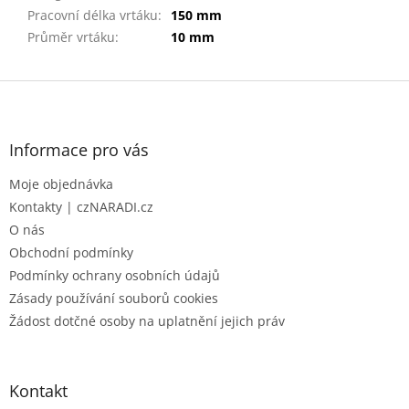
Pracovní délka vrtáku
:
150 mm
Průměr vrtáku
:
10 mm
Z
á
p
a
Informace pro vás
t
Moje objednávka
í
Kontakty | czNARADI.cz
O nás
Obchodní podmínky
Podmínky ochrany osobních údajů
Zásady používání souborů cookies
Žádost dotčné osoby na uplatnění jejich práv
Kontakt