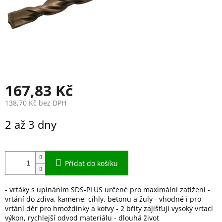
167,83 Kč
138,70 Kč bez DPH
Měrná
2 až 3 dny
cena:
Přidat do košíku
- vrtáky s upínáním SDS-PLUS určené pro maximální zatížení -
vrtání do zdiva, kamene, cihly, betonu a žuly - vhodné i pro
vrtání děr pro hmoždinky a kotvy - 2 břity zajišťují vysoký vrtací
výkon, rychlejší odvod materiálu - dlouhá život