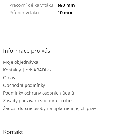
Pracovní délka vrtáku
:
550 mm
Průměr vrtáku
:
10 mm
Z
á
p
a
Informace pro vás
t
Moje objednávka
í
Kontakty | czNARADI.cz
O nás
Obchodní podmínky
Podmínky ochrany osobních údajů
Zásady používání souborů cookies
Žádost dotčné osoby na uplatnění jejich práv
Kontakt