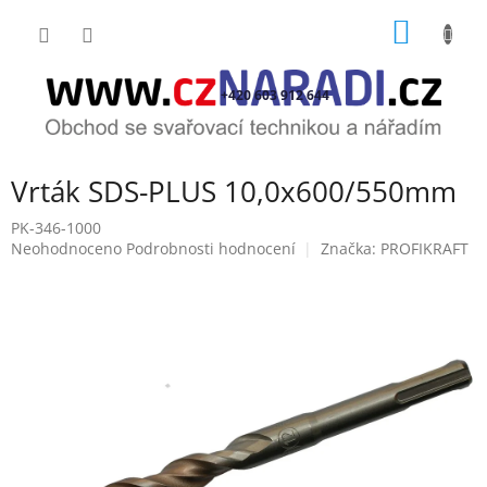
Přejít
NÁKUP
na
obsah
KOŠÍK
+420 603 912 644
Vrták SDS-PLUS 10,0x600/550mm
PK-346-1000
Průměrné
Neohodnoceno
Podrobnosti hodnocení
Značka:
PROFIKRAFT
hodnocení
produktu
je
0,0
z
5
hvězdiček.