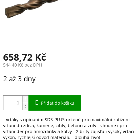
658,72 Kč
544,40 Kč bez DPH
Měrná
2 až 3 dny
cena:
Přidat do košíku
- vrtáky s upínáním SDS-PLUS určené pro maximální zatížení -
vrtání do zdiva, kamene, cihly, betonu a žuly - vhodné i pro
vrtání děr pro hmoždinky a kotvy - 2 břity zajišťují vysoký vrtací
výkon, rychlejší odvod materiálu - dlouhá život