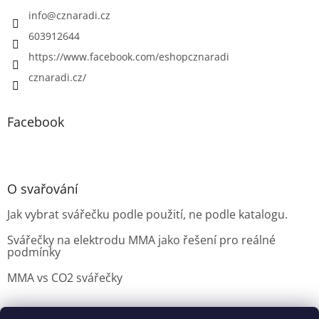
info
@
cznaradi.cz
603912644
https://www.facebook.com/eshopcznaradi
cznaradi.cz/
Facebook
O svařování
Jak vybrat svářečku podle použití, ne podle katalogu.
Svářečky na elektrodu MMA jako řešení pro reálné
podmínky
MMA vs CO2 svářečky