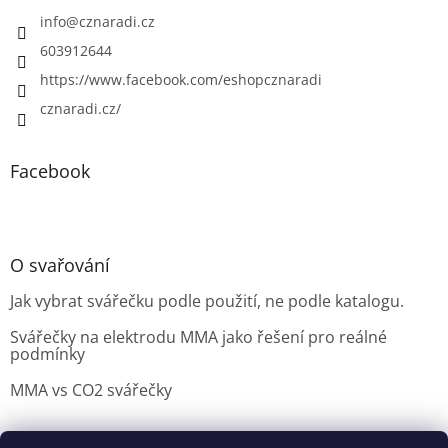
info
@
cznaradi.cz
603912644
https://www.facebook.com/eshopcznaradi
cznaradi.cz/
Facebook
O svařování
Jak vybrat svářečku podle použití, ne podle katalogu.
Svářečky na elektrodu MMA jako řešení pro reálné
podmínky
MMA vs CO2 svářečky