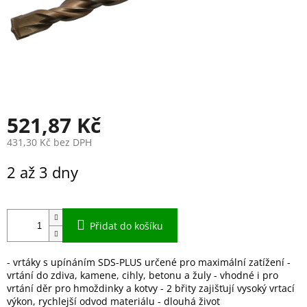
521,87 Kč
431,30 Kč bez DPH
Měrná
2 až 3 dny
cena:
Přidat do košíku
- vrtáky s upínáním SDS-PLUS určené pro maximální zatížení -
vrtání do zdiva, kamene, cihly, betonu a žuly - vhodné i pro
vrtání děr pro hmoždinky a kotvy - 2 břity zajišťují vysoký vrtací
výkon, rychlejší odvod materiálu - dlouhá život