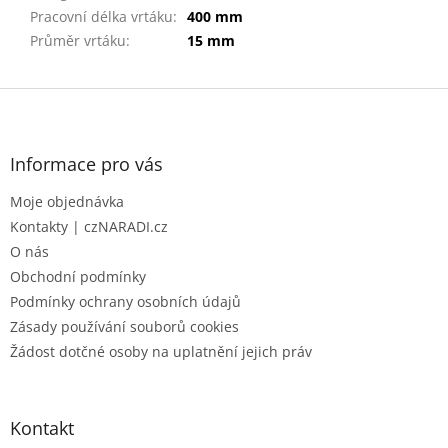
Pracovní délka vrtáku
:
400 mm
Průměr vrtáku
:
15 mm
Z
á
p
a
Informace pro vás
t
Moje objednávka
í
Kontakty | czNARADI.cz
O nás
Obchodní podmínky
Podmínky ochrany osobních údajů
Zásady používání souborů cookies
Žádost dotčné osoby na uplatnění jejich práv
Kontakt