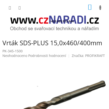
Přejít
NÁKUP
na
obsah
KOŠÍK
+420 603 912 644
Vrták SDS-PLUS 15,0x460/400mm
PK-345-1500
Průměrné
Neohodnoceno
Podrobnosti hodnocení
Značka:
PROFIKRAFT
hodnocení
produktu
je
0,0
z
5
hvězdiček.