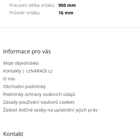
Pracovní délka vrtáku
:
950 mm
Průměr vrtáku
:
16 mm
Z
á
p
a
Informace pro vás
t
Moje objednávka
í
Kontakty | czNARADI.cz
O nás
Obchodní podmínky
Podmínky ochrany osobních údajů
Zásady používání souborů cookies
Žádost dotčné osoby na uplatnění jejich práv
Kontakt