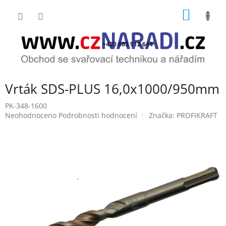
Přejít
NÁKUP
na
obsah
KOŠÍK
+420 603 912 644
Vrták SDS-PLUS 16,0x1000/950mm
PK-348-1600
Průměrné
Neohodnoceno
Podrobnosti hodnocení
Značka:
PROFIKRAFT
hodnocení
produktu
je
0,0
z
5
hvězdiček.