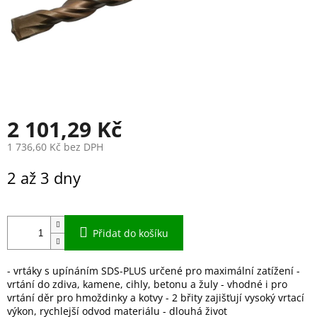
2 101,29 Kč
1 736,60 Kč bez DPH
Měrná
2 až 3 dny
cena:
Přidat do košíku
- vrtáky s upínáním SDS-PLUS určené pro maximální zatížení -
vrtání do zdiva, kamene, cihly, betonu a žuly - vhodné i pro
vrtání děr pro hmoždinky a kotvy - 2 břity zajišťují vysoký vrtací
výkon, rychlejší odvod materiálu - dlouhá život