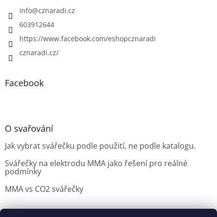
info
@
cznaradi.cz
603912644
https://www.facebook.com/eshopcznaradi
cznaradi.cz/
Facebook
O svařování
Jak vybrat svářečku podle použití, ne podle katalogu.
Svářečky na elektrodu MMA jako řešení pro reálné
podmínky
MMA vs CO2 svářečky