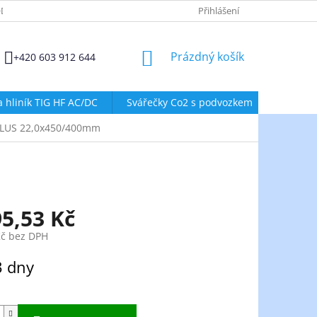
DMÍNKY OCHRANY OSOBNÍCH ÚDAJŮ
ZÁSADY POUŽÍVÁNÍ SOUBORŮ
Přihlášení
NÁKUPNÍ
Prázdný košík
+420 603 912 644
KOŠÍK
a hliník TIG HF AC/DC
Svářečky Co2 s podvozkem
Svářeč
PLUS 22,0x450/400mm
95,53 Kč
Kč bez DPH
3 dny