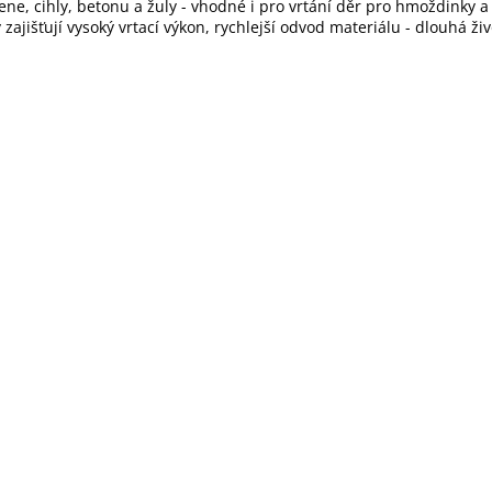
ne, cihly, betonu a žuly - vhodné i pro vrtání děr pro hmoždinky a 
y zajišťují vysoký vrtací výkon, rychlejší odvod materiálu - dlouhá živ