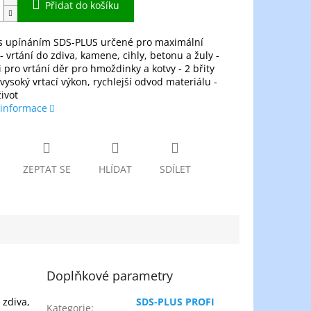
Přidat do košíku
y s upínáním SDS-PLUS určené pro maximální
 - vrtání do zdiva, kamene, cihly, betonu a žuly -
 pro vrtání děr pro hmoždinky a kotvy - 2 břity
í vysoký vrtací výkon, rychlejší odvod materiálu -
ivot
 informace
ZEPTAT SE
HLÍDAT
SDÍLET
Doplňkové parametry
 zdiva,
SDS-PLUS PROFI
Kategorie
: