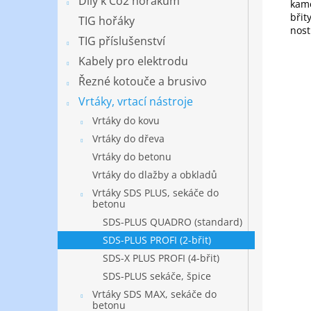
Díly k Co2 hořákům
kame
břit
TIG hořáky
nost
TIG příslušenství
Kabely pro elektrodu
Řezné kotouče a brusivo
Vrtáky, vrtací nástroje
Vrtáky do kovu
Vrtáky do dřeva
Vrtáky do betonu
Vrtáky do dlažby a obkladů
Vrtáky SDS PLUS, sekáče do
betonu
SDS-PLUS QUADRO (standard)
SDS-PLUS PROFI (2-břit)
SDS-X PLUS PROFI (4-břit)
SDS-PLUS sekáče, špice
Vrtáky SDS MAX, sekáče do
betonu