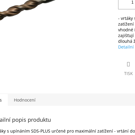
- vrták
zatížení
vhodné i
zajišťuj
dlouhá ž
Detailní
TISK
s
Hodnocení
ailní popis produktu
táky s upínáním SDS-PLUS určené pro maximální zatížení - vrtání do