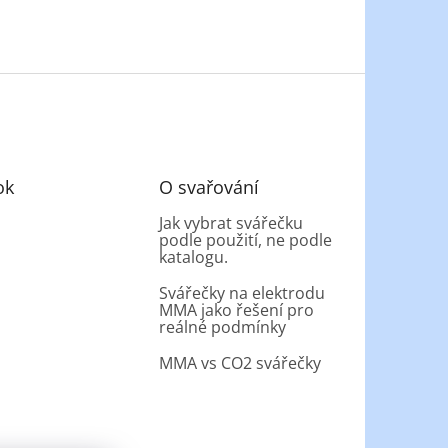
ok
O svařování
Jak vybrat svářečku
podle použití, ne podle
katalogu.
Svářečky na elektrodu
MMA jako řešení pro
reálné podmínky
MMA vs CO2 svářečky