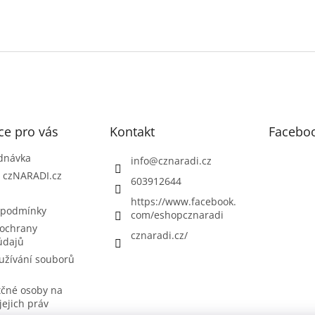
ce pro vás
Kontakt
Facebo
dnávka
info
@
cznaradi.cz
| czNARADI.cz
603912644
https://www.facebook.
 podmínky
com/eshopcznaradi
ochrany
cznaradi.cz/
údajů
užívání souborů
tčné osoby na
jejich práv