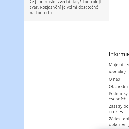
že ji nemusím zvedat, když kontroluji
svár. Rozjasnění je velmi dosatečné
na kontrolu.
Z
á
p
a
t
Informa
í
Moje obje
Kontakty 
O nás
Obchodní
Podmínky 
osobních 
Zásady po
cookies
Žádost do
uplatnění 