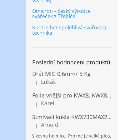
Omicron – český výrobce
svářeček z Třebíče
Kühtreiber spolehlivá svařovací
technika
Poslední hodnocení produktů
Drát MIG 0,6mm/ 5 Kg
Lukáš
|
Hodnocení produktu je 5 z 5 hvězdiček.
Folie vnější pro KWX8, KWX820/ 10ks
Karel
|
Hodnocení produktu je 5 z 5 hvězdiček.
Stmívací kukla KWX730MAX2,5!® + NANOClean
Arnold
|
Hodnocení produktu je 5 z 5 hvězdiček.
šikovna helmice. Pro me je velké plus,