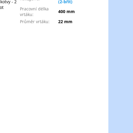
kotvy - 2
(2-břit)
ot
Pracovní délka
400 mm
vrtáku
:
Průměr vrtáku
:
22 mm