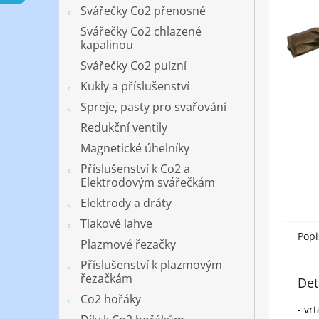
n
Svářečky Co2 přenosné
e
Svářečky Co2 chlazené
l
kapalinou
Svářečky Co2 pulzní
Kukly a příslušenství
Spreje, pasty pro svařování
Redukční ventily
Magnetické úhelníky
Příslušenství k Co2 a
Elektrodovým svářečkám
Elektrody a dráty
Tlakové lahve
Popi
Plazmové řezačky
Příslušenství k plazmovým
řezačkám
Det
Co2 hořáky
- vr