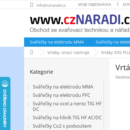
Přejít
MOJE OBJEDNÁVKA
KON
info@cznaradi.cz
na
obsah
Svářečky na elektrodu MMA
Svářečky na elek
Domů
Vrtáky, vrtací nástroje
Vrtáky SDS PLU
P
Vrt
o
Přeskočit
Kategorie
kategorie
s
Průměr
Neoho
t
hodnoc
r
Svářečky na elektrodu MMA
produk
a
je
Svářečky na elektrodu PFC
n
0,0
Svářečky na ocel a nerez TIG HF
z
n
DC
5
í
hvězdič
Svářečky na hliník TIG HF AC/DC
p
a
Svářečky Co2 s podvozkem