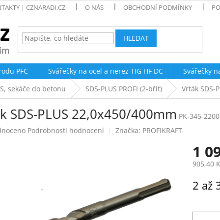
TAKTY | CZNARADI.CZ
O NÁS
OBCHODNÍ PODMÍNKY
PO
HLEDAT
trodu PFC
Svářečky na ocel a nerez TIG HF DC
Svářečky n
S, sekáče do betonu
SDS-PLUS PROFI (2-břit)
Vrták SDS-
ák SDS-PLUS 22,0x450/400mm
PK-345-2200
né
dnoceno
Podrobnosti hodnocení
Značka:
PROFIKRAFT
ení
1 0
tu
905,40 
Měrná
2 až 
cena:
ek.