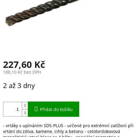
227,60 Kč
188,10 Kč bez DPH
Měrná
2 až 3 dny
cena:
Přidat do košíku
- vrtáky s upínáním SDS-PLUS - určené pro extrémní zatížení při
vrtání do zdiva, kamene, cihly a betonu - celotvrdokovová