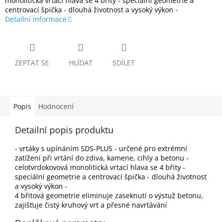
monolitická vrtací hlava se 4 břity - speciální geometrie a
centrovací špička - dlouhá životnost a vysoký výkon -
Detailní informace
ZEPTAT SE
HLÍDAT
SDÍLET
Popis
Hodnocení
Detailní popis produktu
- vrtáky s upínáním SDS-PLUS - určené pro extrémní
zatížení při vrtání do zdiva, kamene, cihly a betonu -
celotvrdokovová monolitická vrtací hlava se 4 břity -
speciální geometrie a centrovací špička - dlouhá životnost
a vysoký výkon -
4 břitová geometrie eliminuje zaseknutí o výstuž betonu,
zajišťuje čistý kruhový vrt a přesné navrtávání