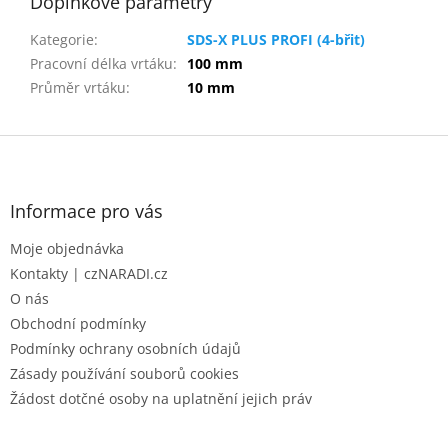
Doplňkové parametry
Kategorie
:
SDS-X PLUS PROFI (4-břit)
Pracovní délka vrtáku
:
100 mm
Průměr vrtáku
:
10 mm
Z
á
p
a
Informace pro vás
t
Moje objednávka
í
Kontakty | czNARADI.cz
O nás
Obchodní podmínky
Podmínky ochrany osobních údajů
Zásady používání souborů cookies
Žádost dotčné osoby na uplatnění jejich práv