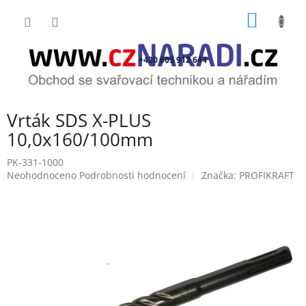
Přejít
NÁKUP
na
obsah
KOŠÍK
+420 603 912 644
Vrták SDS X-PLUS
10,0x160/100mm
PK-331-1000
Průměrné
Neohodnoceno
Podrobnosti hodnocení
Značka:
PROFIKRAFT
hodnocení
produktu
je
0,0
z
5
hvězdiček.