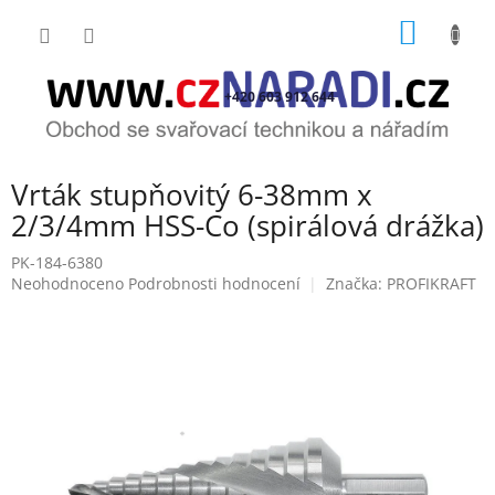
Přejít
NÁKUP
na
obsah
KOŠÍK
+420 603 912 644
Vrták stupňovitý 6-38mm x
2/3/4mm HSS-Co (spirálová drážka)
PK-184-6380
Průměrné
Neohodnoceno
Podrobnosti hodnocení
Značka:
PROFIKRAFT
hodnocení
produktu
je
0,0
z
5
hvězdiček.