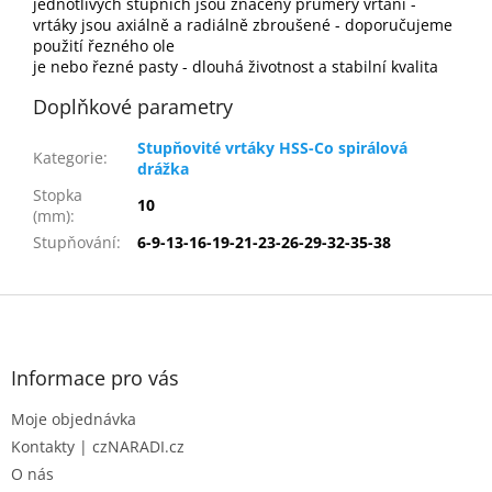
jednotlivých stupních jsou značeny průměry vrtání -
vrtáky jsou axiálně a radiálně zbroušené - doporučujeme
použití řezného ole
je nebo řezné pasty - dlouhá životnost a stabilní kvalita
Doplňkové parametry
Stupňovité vrtáky HSS-Co spirálová
Kategorie
:
drážka
Stopka
10
(mm)
:
Stupňování
:
6-9-13-16-19-21-23-26-29-32-35-38
Z
á
p
a
Informace pro vás
t
Moje objednávka
í
Kontakty | czNARADI.cz
O nás