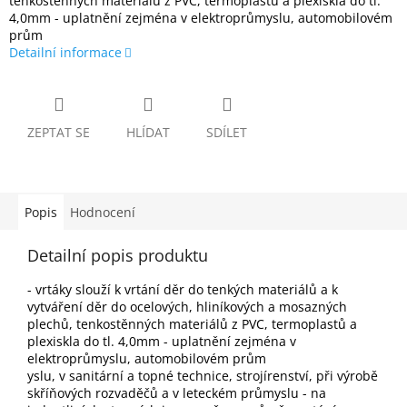
tenkostěnných materiálů z PVC, termoplastů a plexiskla do tl.
4,0mm - uplatnění zejména v elektroprůmyslu, automobilovém
prům
Detailní informace
ZEPTAT SE
HLÍDAT
SDÍLET
Popis
Hodnocení
Detailní popis produktu
- vrtáky slouží k vrtání děr do tenkých materiálů a k
vytváření děr do ocelových, hliníkových a mosazných
plechů, tenkostěnných materiálů z PVC, termoplastů a
plexiskla do tl. 4,0mm - uplatnění zejména v
elektroprůmyslu, automobilovém prům
yslu, v sanitární a topné technice, strojírenství, při výrobě
skříňových rozvaděčů a v leteckém průmyslu - na