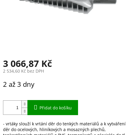
3 066,87 Kč
2 534,60 Kč bez DPH
Měrná
2 až 3 dny
cena:
Přidat do košíku
- vrtáky slouží k vrtání děr do tenkých materiálů a k vytváření
děr do ocelových, hliníkových a mosazných plechů,