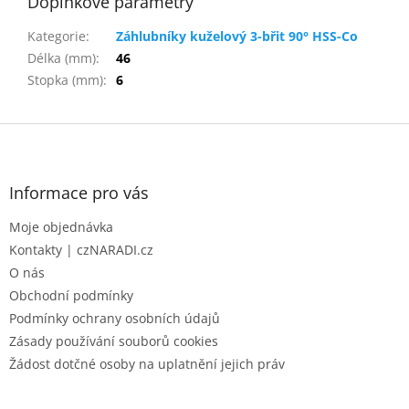
Doplňkové parametry
Kategorie
:
Záhlubníky kuželový 3-břit 90° HSS-Co
Délka (mm)
:
46
Stopka (mm)
:
6
Z
á
p
a
Informace pro vás
t
Moje objednávka
í
Kontakty | czNARADI.cz
O nás
Obchodní podmínky
Podmínky ochrany osobních údajů
Zásady používání souborů cookies
Žádost dotčné osoby na uplatnění jejich práv