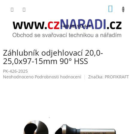
Přejít
NÁKUP
na
obsah
KOŠÍK
+420 603 912 644
Záhlubník odjehlovací 20,0-
25,0x97-15mm 90° HSS
PK-426-2025
Průměrné
Neohodnoceno
Podrobnosti hodnocení
Značka:
PROFIKRAFT
hodnocení
produktu
je
0,0
z
5
hvězdiček.