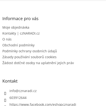
Z
á
p
a
Informace pro vás
t
Moje objednávka
í
Kontakty | czNARADI.cz
O nás
Obchodní podmínky
Podmínky ochrany osobních údajů
Zásady používání souborů cookies
Žádost dotčné osoby na uplatnění jejich práv
Kontakt
info
@
cznaradi.cz
603912644
https://www.facebook.com/eshopcznaradi