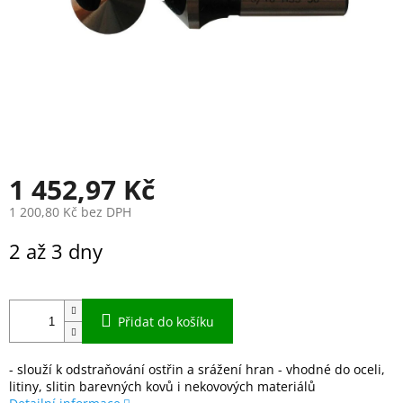
1 452,97 Kč
1 200,80 Kč bez DPH
Měrná
2 až 3 dny
cena:
Přidat do košíku
- slouží k odstraňování ostřin a srážení hran - vhodné do oceli,
litiny, slitin barevných kovů i nekovových materiálů