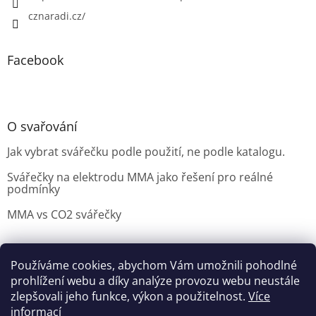
cznaradi.cz/
Facebook
O svařování
Jak vybrat svářečku podle použití, ne podle katalogu.
Svářečky na elektrodu MMA jako řešení pro reálné
podmínky
MMA vs CO2 svářečky
Používáme cookies, abychom Vám umožnili pohodlné
Možnosti doručení
Nakupovani
Možností platby
prohlížení webu a díky analýze provozu webu neustále
Výběr svářečky
zlepšovali jeho funkce, výkon a použitelnost.
Více
informací