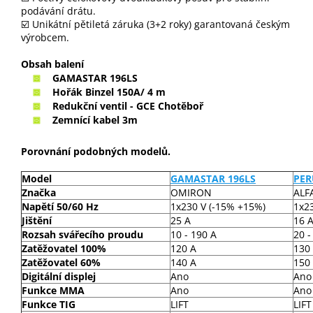
podávání drátu.
☑️ Unikátní pětiletá záruka (3+2 roky) garantovaná českým
výrobcem.
Obsah balení
GAMASTAR 196LS
Hořák Binzel 150A/ 4 m
Redukční ventil - GCE Chotěboř
Zemnící kabel 3m
Porovnání podobných modelů.
Model
GAMASTAR 196LS
PER
Značka
OMIRON
ALF
Napětí 50/60 Hz
1x230 V (-15% +15%)
1x2
Jištění
25 A
16 
Rozsah svářecího proudu
10 - 190 A
20 -
Zatěžovatel 100%
120 A
130
Zatěžovatel 60%
140 A
150
Digitální displej
Ano
Ano
Funkce MMA
Ano
Ano
Funkce TIG
LIFT
LIFT