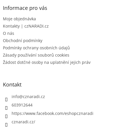
p
a
Informace pro vás
t
Moje objednávka
í
Kontakty | czNARADI.cz
O nás
Obchodní podmínky
Podmínky ochrany osobních údajů
Zásady používání souborů cookies
Žádost dotčné osoby na uplatnění jejich práv
Kontakt
info
@
cznaradi.cz
603912644
https://www.facebook.com/eshopcznaradi
cznaradi.cz/