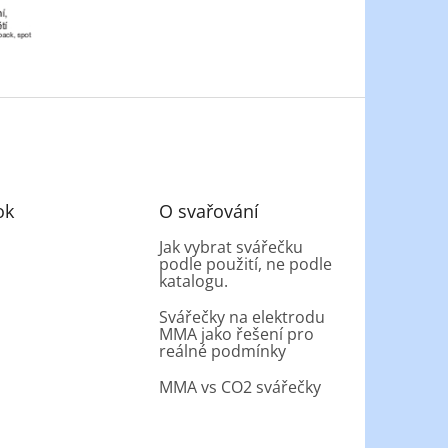
ok
O svařování
Jak vybrat svářečku
podle použití, ne podle
katalogu.
Svářečky na elektrodu
MMA jako řešení pro
reálné podmínky
MMA vs CO2 svářečky