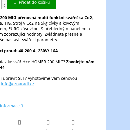
Přidat do košíku
00 MIG přenosná multi funkční svářečka Co2
,
a, TIG. Stroj v Co2 na 5kg cívky a kovovým
em, EURO zásuvkou. S přehledným panelem a
m zobrazující hodnoty. Zvládnete přesně a
e nastavit svářecí parametry.
cí proud: 40-200 A, 230V/ 16A
taz ke svářečce HOMER 200 MIG?
Zavolejte nám
44
si upravit SET? Vyhotovíme Vám cenovou
u
info@cznaradi.cz
 informace