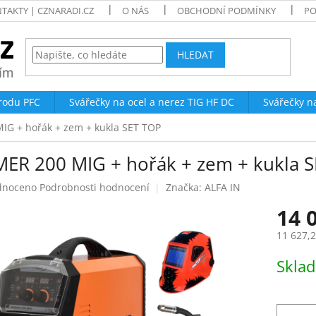
TAKTY | CZNARADI.CZ
O NÁS
OBCHODNÍ PODMÍNKY
PO
HLEDAT
trodu PFC
Svářečky na ocel a nerez TIG HF DC
Svářečky n
G + hořák + zem + kukla SET TOP
ER 200 MIG + hořák + zem + kukla 
né
dnoceno
Podrobnosti hodnocení
Značka:
ALFA IN
ení
14 
tu
11 627,
Měrná
Skla
cena:
ek.