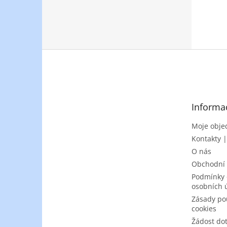
Z
á
p
a
t
Informa
í
Moje obje
Kontakty 
O nás
Obchodní
Podmínky 
osobních 
Zásady po
cookies
Žádost do