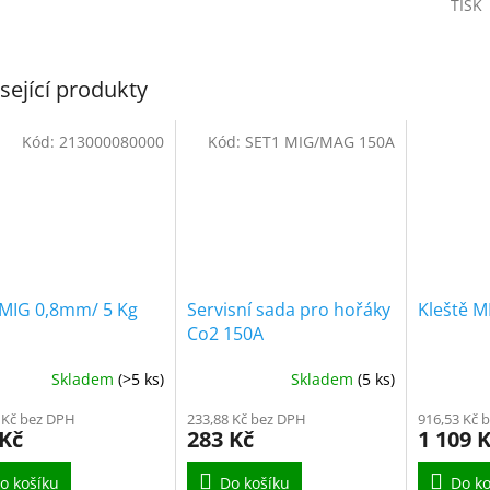
TISK
sející produkty
Kód:
213000080000
Kód:
SET1 MIG/MAG 150A
 MIG 0,8mm/ 5 Kg
Servisní sada pro hořáky
Kleště M
Co2 150A
Skladem
(>5 ks)
Skladem
(5 ks)
 Kč bez DPH
233,88 Kč bez DPH
916,53 Kč 
 Kč
283 Kč
1 109 
o košíku
Do košíku
Do ko