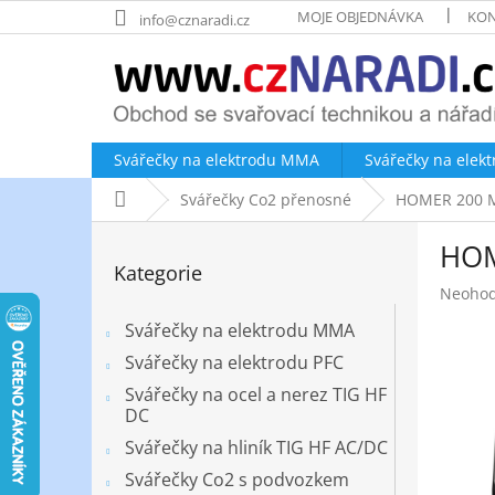
Přejít
MOJE OBJEDNÁVKA
KON
info@cznaradi.cz
na
obsah
Svářečky na elektrodu MMA
Svářečky na elek
Domů
Svářečky Co2 přenosné
HOMER 200 MI
P
HOM
o
Přeskočit
Kategorie
kategorie
s
Průměr
Neoho
t
hodnoc
r
Svářečky na elektrodu MMA
produk
a
je
Svářečky na elektrodu PFC
n
0,0
Svářečky na ocel a nerez TIG HF
z
n
DC
5
í
hvězdič
Svářečky na hliník TIG HF AC/DC
p
a
Svářečky Co2 s podvozkem