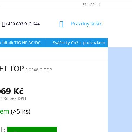
DMÍNKY OCHRANY OSOBNÍCH ÚDAJŮ
ZÁSADY POUŽÍVÁNÍ SOUBORŮ
Přihlášení
NÁKUPNÍ
Prázdný košík
+420 603 912 644
KOŠÍK
a hliník TIG HF AC/DC
Svářečky Co2 s podvozkem
Svářeč
SET TOP
5.0548 C_TOP
069 Kč
27 Kč bez DPH
dem
(>5 ks)