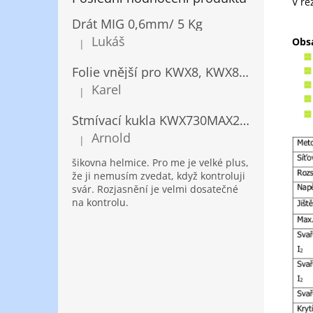
V r
Drát MIG 0,6mm/ 5 Kg
Lukáš
Obs
|
Hodnocení produktu je 5 z 5 hvězdiček.
Folie vnější pro KWX8, KWX820/ 10ks
Karel
|
Hodnocení produktu je 5 z 5 hvězdiček.
Stmívací kukla KWX730MAX2,5!® + NANOClean
Arnold
|
Hodnocení produktu je 5 z 5 hvězdiček.
šikovna helmice. Pro me je velké plus,
že ji nemusím zvedat, když kontroluji
svár. Rozjasnění je velmi dosatečné
na kontrolu.