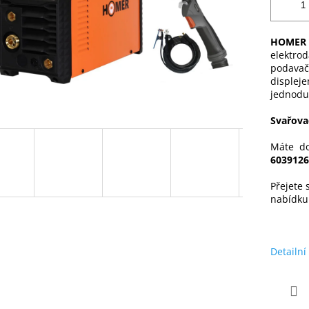
HOMER 2
elektrod
podavač
displeje
jednoduš
Svařova
Máte do
6039126
Přejete 
nabídk
Detailní