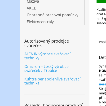
Maziva
AKCE
Kvalit
drát 
Ochranné pracovní pomůcky
na 5kg
Elektrocentrály
svařo
ocelo
ochra
nebo 
Autorizovaný prodejce
oblouk
Popi
svářeček
ALFA IN výrobce svařovací
Det
techniky
Omicron – český výrobce
Syne
svářeček z Třebíče
HOM
zej
Kühtreiber spolehlivá svařovací
svař
technika
nere
Stro
mm),
příp
a re
Poslední hodnocení produktů