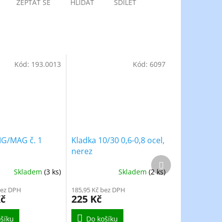
ZEPTAT SE
HLÍDAT
SDÍLET
Kód:
193.0013
Kód:
6097
IG/MAG č. 1
Kladka 10/30 0,6-0,8 ocel,
nerez
Další
produkt
Skladem
(3 ks)
Skladem
(2 ks)
bez DPH
185,95 Kč bez DPH
Kč
225 Kč
šíku
Do košíku