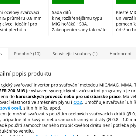
ní ocelový svařovací
Sada dílů
Kleště M
MIG průměru 0,8 mm
k nejrozšířenějšímu typu
univerzál
 cívce. Ideální pro
MIG hořáků 150A.
pomocník 
vání plechů a
Zakoupením sady tak máte
údržbu h
vých konstrukcí v
vždy potřebný materiál po
těchto kl
nné atmosféře CO₂
ruce.
vyčistíte 
argonu. Stabilní
rozstřiku,
 a...
nebo přes
s
Podobné (10)
Související soubory (1)
Hodnocení
ailní popis produktu
rgický svařovací invertor pro svařování metodou MIG/MAG, MMA, 
ER 200 MIG
je vybaven synergickými svařovacími programy a je u
ména do
karosářských provozů nebo pro údržbářské práce
. Má ve
ovací vlastnosti ve směsném plynu i
CO2
. Umožňuje svařování uhlí
zové oceli
, slitin hliníku apod.
jem je možné svařovat s použitím ocelových svařovacích drátů (Ø 0,
 případně hliníkovými nebo samoochrannými dráty (Ø 0,8 - 1,0 mm
adě použití samoochranného (trubičkového) drátu není potřeba pl
dukčního ventilu.