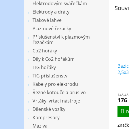
Elektrodovým svářečkám
Souvi
Elektrody a dráty
Tlakové lahve
Plazmové řezačky
Příslušenství k plazmovým
řezačkám
Co2 hořáky
Díly k Co2 hořákům
Bazic
TIG hořáky
2,5x
TIG příslušenství
Kabely pro elektrodu
Řezné kotouče a brusivo
145,45
176
Vrtáky, vrtací nástroje
Dílenské vozíky
D
Kompresory
Značk
Maziva