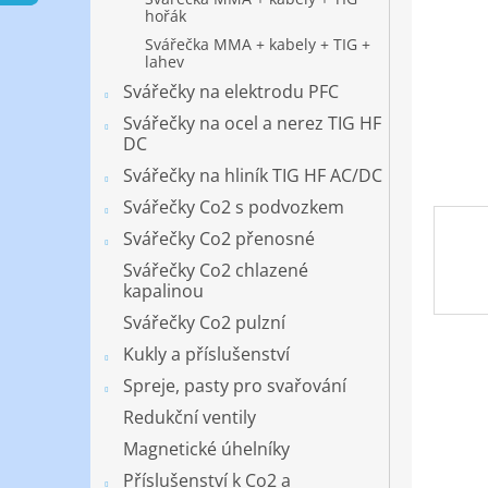
n
hořák
e
Svářečka MMA + kabely + TIG +
l
lahev
Svářečky na elektrodu PFC
Svářečky na ocel a nerez TIG HF
DC
Svářečky na hliník TIG HF AC/DC
Svářečky Co2 s podvozkem
Svářečky Co2 přenosné
Svářečky Co2 chlazené
kapalinou
Svářečky Co2 pulzní
Kukly a příslušenství
Spreje, pasty pro svařování
Redukční ventily
Magnetické úhelníky
Příslušenství k Co2 a