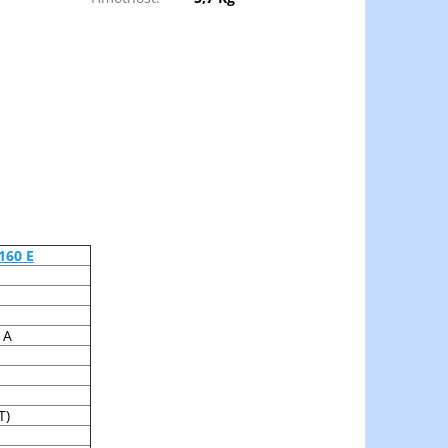
160 E
 A
T)