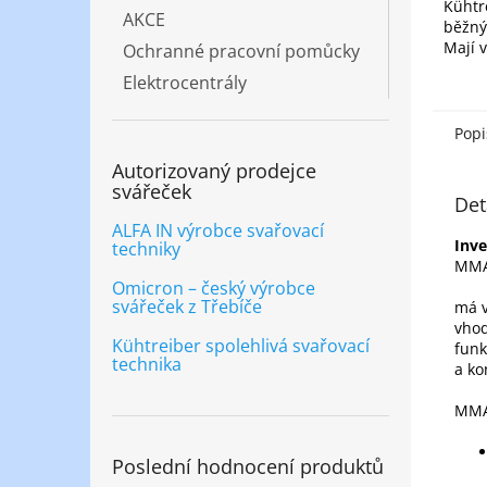
Kühtr
AKCE
běžnýc
Mají 
Ochranné pracovní pomůcky
oblou
Elektrocentrály
Elekt
profes
Popi
Autorizovaný prodejce
svářeček
Det
ALFA IN výrobce svařovací
Inve
techniky
MMA
Omicron – český výrobce
svářeček z Třebíče
má v
vhod
Kühtreiber spolehlivá svařovací
funk
technika
a ko
MMA 
Poslední hodnocení produktů