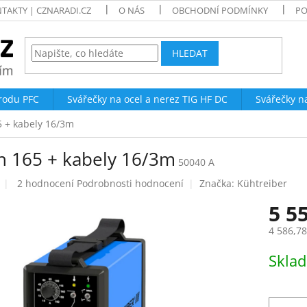
TAKTY | CZNARADI.CZ
O NÁS
OBCHODNÍ PODMÍNKY
PO
HLEDAT
trodu PFC
Svářečky na ocel a nerez TIG HF DC
Svářečky n
5 + kabely 16/3m
in 165 + kabely 16/3m
50040 A
Průměrné
2 hodnocení
Podrobnosti hodnocení
Značka:
Kühtreiber
hodnocení
5 5
produktu
je
4 586,7
5,0
z
Měrná
Skla
5
cena:
hvězdiček.