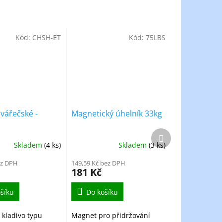
Kód:
CHSH-ET
Kód:
75LBS
svářečské -
Magnetický úhelník 33kg
Další
produkt
Skladem
(4 ks)
Skladem
(3 ks)
ez DPH
149,59 Kč bez DPH
181 Kč
šíku
Do košíku
 kladivo typu
Magnet pro přidržování