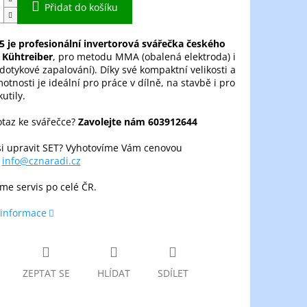
Přidat do košíku
5 je profesionální invertorová svářečka českého
 Kühtreiber
, pro metodu MMA (obalená elektroda) i
 (dotykové zapalování). Díky své kompaktní velikosti a
otnosti je ideální pro práce v dílně, na stavbě i pro
utily.
taz ke svářečce?
Zavolejte nám 603912644
si upravit SET? Vyhotovíme Vám cenovou
u
info@cznaradi.cz
íme servis po celé ČR.
 informace
ZEPTAT SE
HLÍDAT
SDÍLET