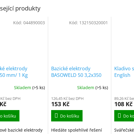
sející produkty
Kód:
044890003
Kód:
132150320001
ké elektrody
Bazické elektrody
Kladivo 
350 mm/ 1 Kg
BASOWELD 50 3,2x350
English
mm/ 1 Kg
Skladem
(>5 ks)
Skladem
(>5 ks)
 Kč bez DPH
126,45 Kč bez DPH
89,26 Kč b
 Kč
153 Kč
108 Kč
o košíku
Do košíku
Do ko
ové bazické elektrody
Hledáte spolehlivé řešení
Svářečské