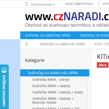
Přejít
MOJE OBJEDNÁVKA
KON
info@cznaradi.cz
na
obsah
Svářečky na elektrodu MMA
Svářečky na elek
Domů
Svářečky na elektrodu MMA
KITin 16
P
KIT
o
Přeskočit
Kategorie
kategorie
s
Akce
t
r
Svářečky na elektrodu MMA
a
Svářečka MMA - zdroje
n
Svářečka MMA + kabely
n
Svářečka MMA + kabely + kukla
í
p
Svářečka MMA + kabely +
klasická maska
a
Svářečka MMA + kabely + TIG