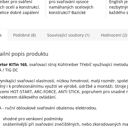
eiber pro sváření
pro svařování vysoce
English j
h ocelí a konstrukcí.
namáhaných ocelových
nezbytný
velice dobré zapálení
konstrukcí? Bazické
každého 
ku a jemnější oblouk.
elektrody BASOWELD 50
pracujíc
rody jsou pro
jsou ideální volbou pro
(svařován
ionály i začínající...
profesionály i náročné
elektrodo
kutily, kteří...
rychlé, úč
s
Podobné (8)
Související soubory (1)
Hodnocení (2)
ailní popis produktu
rtor KITin 165
, svařovací stroj Kühtreiber Třebíč využívající metod
 / TIG DC
ynikající svařovací vlastnosti, nízkou hmotnost, malý rozměr, spoleh
ný i k profesionálnímu využití ve výrobě, údržbě a montáži. Stroje
cemi HOT-START, ARC-FORCE, ANTI STICK, popruhem pro snadné 
nektorem dálkového ovládání.
- ruční obloukové svařování obalenou elektrodou.
vhodné pro venkovní podmínky
snášenlivější při svařování znečištěných, nebo zkorodovaných ma