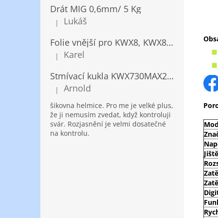
Drát MIG 0,6mm/ 5 Kg
Lukáš
|
Hodnocení produktu je 5 z 5 hvězdiček.
Obsa
Folie vnější pro KWX8, KWX820/ 10ks
Karel
|
Hodnocení produktu je 5 z 5 hvězdiček.
Stmívací kukla KWX730MAX2,5!® + NANOClean
Arnold
|
Hodnocení produktu je 5 z 5 hvězdiček.
šikovna helmice. Pro me je velké plus,
Por
že ji nemusím zvedat, když kontroluji
svár. Rozjasnění je velmi dosatečné
Mod
na kontrolu.
Zna
Nap
Jišt
Roz
Zat
Zat
Digi
Fun
Ryc