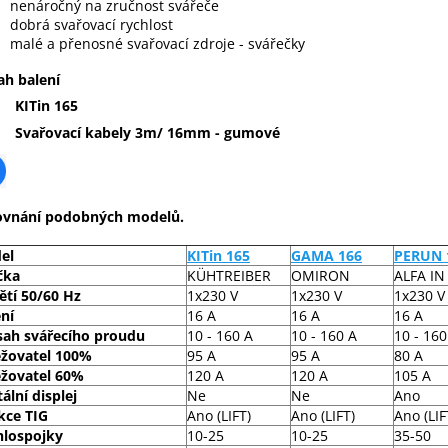
nenáročný na zručnost svářeče
dobrá svařovací rychlost
malé a přenosné svařovací zdroje - svářečky
h balení
KITin 165
Svařovací kabely 3m/ 16mm - gumové
ovnání podobných modelů.
el
KITin 165
GAMA 166
PERUN 
čka
KÜHTREIBER
OMIRON
ALFA IN
ětí 50/60 Hz
1x230 V
1x230 V
1x230 V
ění
16 A
16 A
16 A
sah svářecího proudu
10 - 160 A
10 - 160 A
10 - 160
ěžovatel 100%
95 A
95 A
80 A
ěžovatel 60%
120 A
120 A
105 A
tální displej
Ne
Ne
Ano
kce TIG
Ano (LIFT)
Ano (LIFT)
Ano (LIF
hlospojky
10-25
10-25
35-50