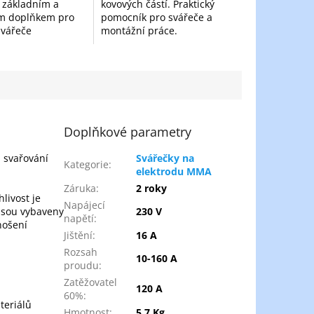
e základním a
kovových částí. Praktický
m doplňkem pro
pomocník pro svářeče a
svářeče
montážní práce.
ího metodou MMA
í obalenou
u). Je navrženo pro
inné a...
Doplňkové parametry
u svařování
Svářečky na
Kategorie
:
elektrodu MMA
Záruka
:
2 roky
livost je
Napájecí
 jsou vybaveny
230 V
napětí
:
nošení
Jištění
:
16 A
Rozsah
10-160 A
proudu
:
Zatěžovatel
120 A
60%
:
teriálů
Hmotnost
:
5,7 Kg