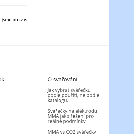
i jsme pro vás
ok
O svařování
Jak vybrat svářečku
podle použití, ne podle
katalogu.
Svářečky na elektrodu
MMA jako řešení pro
reálné podmínky
MMA vs CO2 svářečky