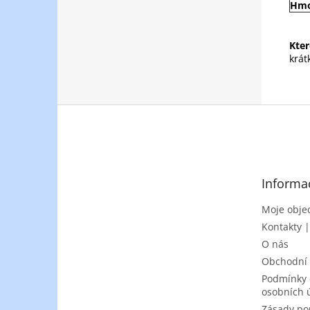
Hmo
Kter
krát
Z
á
p
a
t
Informa
í
Moje obje
Kontakty 
O nás
Obchodní
Podmínky 
osobních 
Zásady po