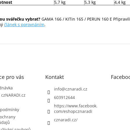
tnost
5,7 kg
5,3 kg
4,4 kg
ou svářečku vybrat?
GAMA 166 / KITin 165 / PERUN 160 E Připravil
ký
článek s porovnáním
.
ce pro vás
Kontakt
Facebo
dnávka
info
@
cznaradi.cz
| czNARADI.cz
603912644
https://www.facebook.
 podmínky
com/eshopcznaradi
ochrany
cznaradi.cz/
údajů
užívání souborů