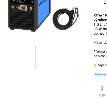
KITin 16
výrobce
TIG Lift
nízké hm
domácí k
Máte do
Přejete 
nabídk
Zajist
Detailní
TISK