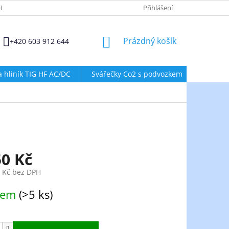
DMÍNKY OCHRANY OSOBNÍCH ÚDAJŮ
ZÁSADY POUŽÍVÁNÍ SOUBORŮ
Přihlášení
NÁKUPNÍ
Prázdný košík
+420 603 912 644
KOŠÍK
a hliník TIG HF AC/DC
Svářečky Co2 s podvozkem
Svářeč
50 Kč
8 Kč bez DPH
dem
(>5 ks)