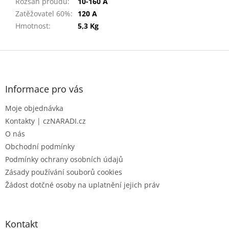
Rozsah proudu
:
10-160 A
Zatěžovatel 60%
:
120 A
Hmotnost
:
5,3 Kg
Z
á
p
a
Informace pro vás
t
Moje objednávka
í
Kontakty | czNARADI.cz
O nás
Obchodní podmínky
Podmínky ochrany osobních údajů
Zásady používání souborů cookies
Žádost dotčné osoby na uplatnění jejich práv
Kontakt