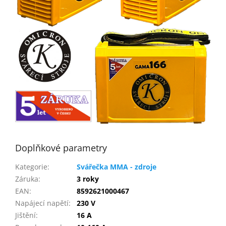
Doplňkové parametry
Kategorie
:
Svářečka MMA - zdroje
Záruka
:
3 roky
EAN
:
8592621000467
Napájecí napětí
:
230 V
Jištění
:
16 A