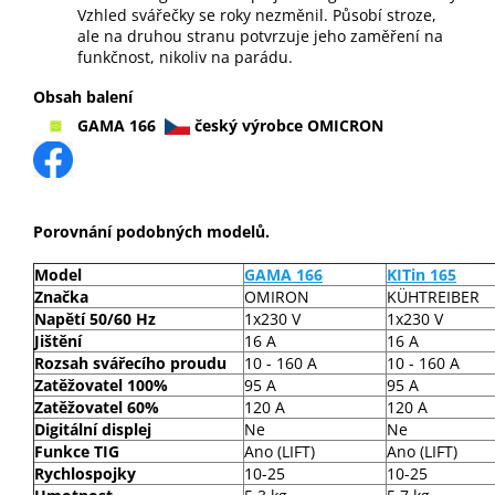
Vzhled svářečky se roky nezměnil. Působí stroze,
ale na druhou stranu potvrzuje jeho zaměření na
funkčnost, nikoliv na parádu.
Obsah balení
GAMA 166
český výrobce
OMICRON
Porovnání podobných modelů.
Model
GAMA 166
KITin 165
Značka
OMIRON
KÜHTREIBER
Napětí 50/60 Hz
1x230 V
1x230 V
Jištění
16 A
16 A
Rozsah svářecího proudu
10 - 160 A
10 - 160 A
Zatěžovatel 100%
95 A
95 A
Zatěžovatel 60%
120 A
120 A
Digitální displej
Ne
Ne
Funkce TIG
Ano (LIFT)
Ano (LIFT)
Rychlospojky
10-25
10-25