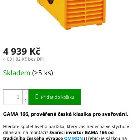
4 939 Kč
4 081,82 Kč bez DPH
Měrná
Skladem
(>5 ks)
cena:
Přidat do košíku
GAMA 166, prověřená česká klasika pro svařování.
Hledáte spolehlivého parťáka, který vás nenechá ve štychu v
dílně ani na montáži?
Svářecí invertor GAMA 166 od
tradičního českého výrobce
OMIRON
(Třebíč) je sázkou na