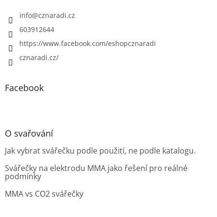
info
@
cznaradi.cz
603912644
https://www.facebook.com/eshopcznaradi
cznaradi.cz/
Facebook
O svařování
Jak vybrat svářečku podle použití, ne podle katalogu.
Svářečky na elektrodu MMA jako řešení pro reálné
podmínky
MMA vs CO2 svářečky