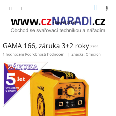
Přejít
NÁKUP
na
obsah
KOŠÍK
+420 603 912 644
GAMA 166, záruka 3+2 roky
2355
Průměrné
1 hodnocení
Podrobnosti hodnocení
Značka:
Omicron
hodnocení
produktu
je
2,0
z
5
hvězdiček.