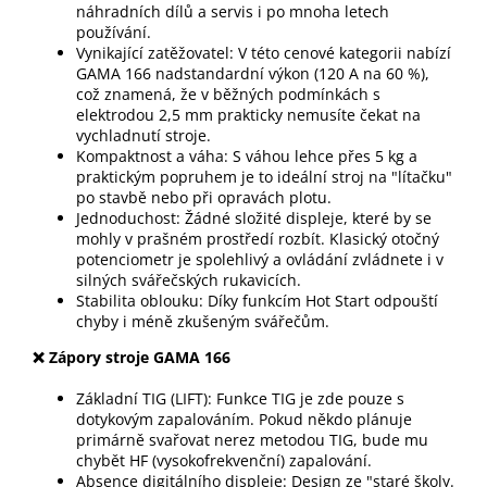
náhradních dílů a servis i po mnoha letech
používání.
Vynikající zatěžovatel: V této cenové kategorii nabízí
GAMA 166 nadstandardní výkon (120 A na 60 %),
což znamená, že v běžných podmínkách s
elektrodou 2,5 mm prakticky nemusíte čekat na
vychladnutí stroje.
Kompaktnost a váha: S váhou lehce přes 5 kg a
praktickým popruhem je to ideální stroj na "lítačku"
po stavbě nebo při opravách plotu.
Jednoduchost: Žádné složité displeje, které by se
mohly v prašném prostředí rozbít. Klasický otočný
potenciometr je spolehlivý a ovládání zvládnete i v
silných svářečských rukavicích.
Stabilita oblouku: Díky funkcím Hot Start odpouští
chyby i méně zkušeným svářečům.
❌
Zápory stroje GAMA 166
Základní TIG (LIFT): Funkce TIG je zde pouze s
dotykovým zapalováním. Pokud někdo plánuje
primárně svařovat nerez metodou TIG, bude mu
chybět HF (vysokofrekvenční) zapalování.
Absence digitálního displeje: Design ze "staré školy.