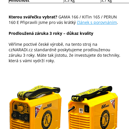
Hmotnost
5,3 kg
5,7 kg
Kterou svářečku vybrat?
GAMA 166 / KITin 165 / PERUN
160 E Připravili jsme pro vás krátký
článek s porovnáním
.
Prodloužená záruka 3 roky – důkaz kvality
Věříme poctivé české výrobě, na tento stroj na
czNARADI.cz standardně poskytujeme prodlouženou
záruku 3 roky. Máte tak jistotu, že investujete do techniky,
která s vámi vydrží roky.