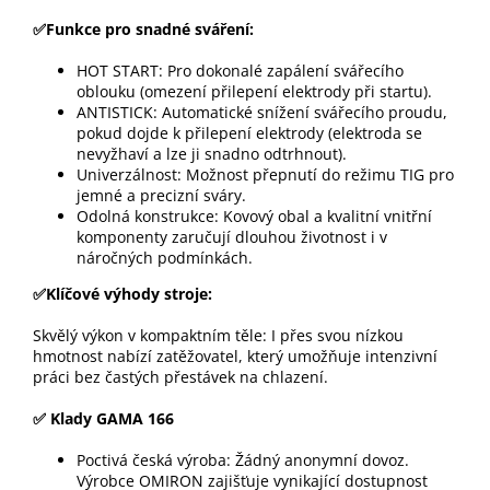
✅Funkce pro snadné sváření:
HOT START: Pro dokonalé zapálení svářecího
oblouku (omezení přilepení elektrody při startu).
ANTISTICK: Automatické snížení svářecího proudu,
pokud dojde k přilepení elektrody (elektroda se
nevyžhaví a lze ji snadno odtrhnout).
Univerzálnost: Možnost přepnutí do režimu TIG pro
jemné a precizní sváry.
Odolná konstrukce: Kovový obal a kvalitní vnitřní
komponenty zaručují dlouhou životnost i v
náročných podmínkách.
✅Klíčové výhody stroje:
Skvělý výkon v kompaktním těle: I přes svou nízkou
hmotnost nabízí zatěžovatel, který umožňuje intenzivní
práci bez častých přestávek na chlazení.
✅ Klady GAMA 166
Poctivá česká výroba: Žádný anonymní dovoz.
Výrobce OMIRON zajišťuje vynikající dostupnost