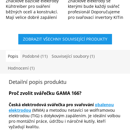
Značkové bazické elektrody
Značkové elektrody se
Kühtreiber pro sváření
kterými bude každý svářeč
běžných ocelí a konstrukcí.
profesionál Doporučujeme
Mají velice dobré zapálení
pro svařovací invertory KITin
oblouku a jemnější oblouk.
165, KITin 150, KITin 170,
Elektrody jsou pro
KITin 190 a další.
profesionály i začínající...
ZOBRAZIT VŠECHNY SOUVISEJÍCÍ PRODUKTY
Popis
Podobné (11)
Související soubory (1)
Hodnocení (1)
Detailní popis produktu
Proč zvolit svářečku GAMA 166?
Česká elektrodová svářečka pro svařování
obalenou
elektrodou
(MMA) a metodou netavící se wolframovou
elektrodou (TIG) s dotykovým zapálením. Je ideální volbou
pro montážní práce, údržbu i náročné kutily, kteří
vyžadují kvalitu.