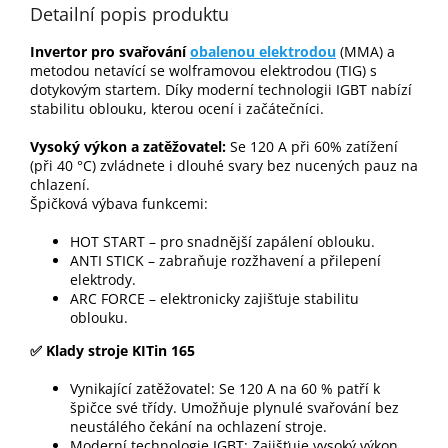
Detailní popis produktu
Invertor pro svařování
obalenou elektrodou
(MMA) a
metodou netavící se wolframovou elektrodou (TIG) s
dotykovým startem. Díky moderní technologii IGBT nabízí
stabilitu oblouku, kterou ocení i začátečníci.
Vysoký výkon a zatěžovatel:
Se 120 A při 60% zatížení
(při 40 °C) zvládnete i dlouhé svary bez nucených pauz na
chlazení.
Špičková výbava funkcemi:
HOT START – pro snadnější zapálení oblouku.
ANTI STICK – zabraňuje rozžhavení a přilepení
elektrody.
ARC FORCE – elektronicky zajišťuje stabilitu
oblouku.
✅ Klady stroje KITin 165
Vynikající zatěžovatel: Se 120 A na 60 % patří k
špičce své třídy. Umožňuje plynulé svařování bez
neustálého čekání na ochlazení stroje.
Moderní technologie IGBT: Zajišťuje vysoký výkon