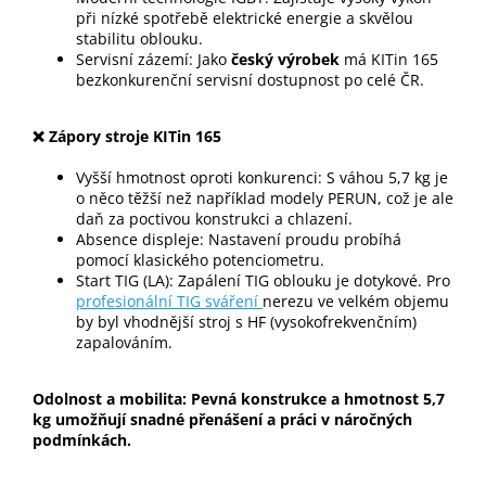
při nízké spotřebě elektrické energie a skvělou
stabilitu oblouku.
Servisní zázemí: Jako
český výrobek
má KITin 165
bezkonkurenční servisní dostupnost po celé ČR.
❌ Zápory stroje KITin 165
Vyšší hmotnost oproti konkurenci: S váhou 5,7 kg je
o něco těžší než například modely PERUN, což je ale
daň za poctivou konstrukci a chlazení.
Absence displeje: Nastavení proudu probíhá
pomocí klasického potenciometru.
Start TIG (LA): Zapálení TIG oblouku je dotykové. Pro
profesionální TIG sváření
nerezu ve velkém objemu
by byl vhodnější stroj s HF (vysokofrekvenčním)
zapalováním.
Odolnost a mobilita: Pevná konstrukce a hmotnost 5,7
kg umožňují snadné přenášení a práci v náročných
podmínkách.