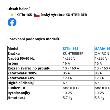
Obsah balení
KITin 165
český výrobce KÜHTREIBER
Porovnání podobných modelů.
Model
KITin 165
GAMA 1
Značka
KÜHTREIBER
OMIRON
Napětí 50/60 Hz
1x230 V
1x230 V
Jištění
16 A
16 A
Rozsah svářecího proudu
10 - 160 A
10 - 160 
Zatěžovatel 100%
95 A
95 A
Zatěžovatel 60%
120 A
120 A
Digitální displej
Ne
Ne
Funkce TIG
Ano (LIFT)
Ano (LIFT
Rychlospojky
10-25
10-25
Hmotnost
5,7 kg
5,3 kg