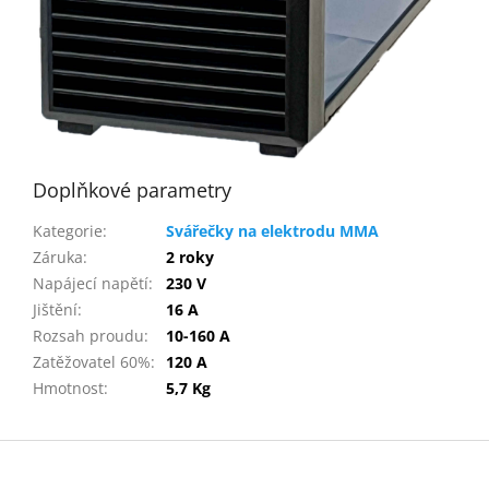
Doplňkové parametry
Kategorie
:
Svářečky na elektrodu MMA
Záruka
:
2 roky
Napájecí napětí
:
230 V
Jištění
:
16 A
Rozsah proudu
:
10-160 A
Zatěžovatel 60%
:
120 A
Hmotnost
:
5,7 Kg
Z
á