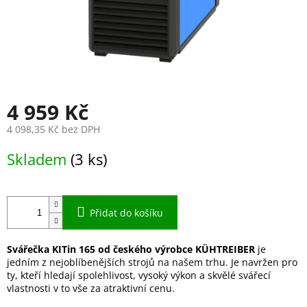
4 959 Kč
4 098,35 Kč bez DPH
Měrná
Skladem
(3 ks)
cena:
Přidat do košíku
Svářečka KITin 165 od českého výrobce KÜHTREIBER
je
jedním z nejoblíbenějších strojů na našem trhu. Je navržen pro
ty, kteří hledají spolehlivost, vysoký výkon a skvělé svářecí
vlastnosti v to vše za atraktivní cenu.