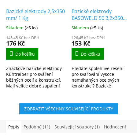
Bazické elektrody 2,5x350
Bazické elektrody
mm/ 1 Kg
BASOWELD 50 3,2x350
mm/ 1 Kg
Skladem
(>5 ks)
Skladem
(>5 ks)
145,45 Kč bez DPH
126,45 Kč bez DPH
176 Kč
153 Kč
Do košíku
Do košíku
Značkové bazické elektrody
Hledáte spolehlivé řešení
Kühtreiber pro sváření
pro svařování vysoce
běžných ocelí a konstrukcí.
namáhaných ocelových
Mají velice dobré zapálení
konstrukcí? Bazické
oblouku a jemnější oblouk.
elektrody BASOWELD 50 jsou
Elektrody jsou pro
ideální volbou pro
profesionály i začínající...
profesionály i náročné kutily,
ZOBRAZIT VŠECHNY SOUVISEJÍCÍ PRODUKTY
kteří...
Popis
Podobné (11)
Související soubory (1)
Hodnocení