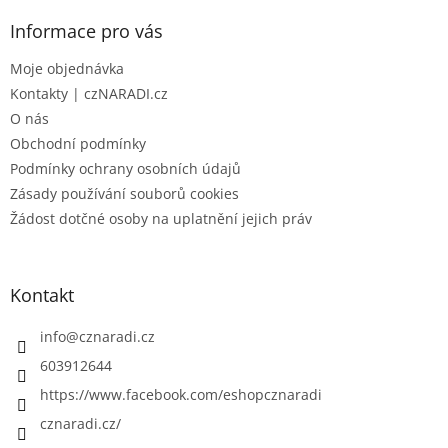
p
a
Informace pro vás
t
Moje objednávka
í
Kontakty | czNARADI.cz
O nás
Obchodní podmínky
Podmínky ochrany osobních údajů
Zásady používání souborů cookies
Žádost dotčné osoby na uplatnění jejich práv
Kontakt
info
@
cznaradi.cz
603912644
https://www.facebook.com/eshopcznaradi
cznaradi.cz/