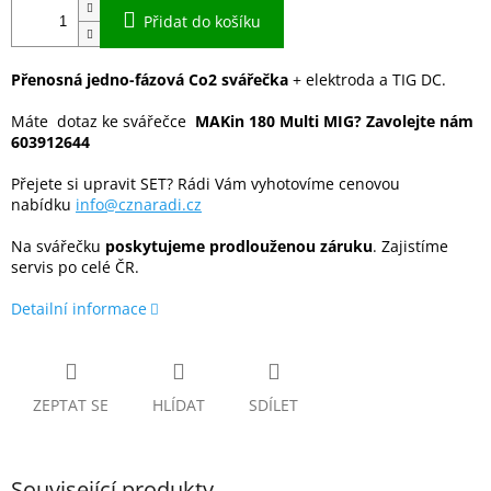
Přidat do košíku
Přenosná jedno-fázová Co2 svářečka
+ elektroda a TIG DC.
Máte dotaz ke svářečce
MAKin 180 Multi MIG? Zavolejte nám
603912644
Přejete si upravit SET? Rádi Vám vyhotovíme cenovou
nabídku
info@cznaradi.cz
Na svářečku
poskytujeme prodlouženou záruku
. Zajistíme
servis po celé ČR.
Detailní informace
ZEPTAT SE
HLÍDAT
SDÍLET
Související produkty