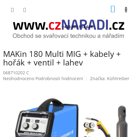
Přejít
NÁKUP
na
obsah
KOŠÍK
+420 603 912 644
MAKin 180 Multi MIG + kabely +
hořák + ventil + lahev
068710202 C
Průměrné
Neohodnoceno
Podrobnosti hodnocení
Značka:
Kühtreiber
hodnocení
produktu
je
0,0
z
5
hvězdiček.