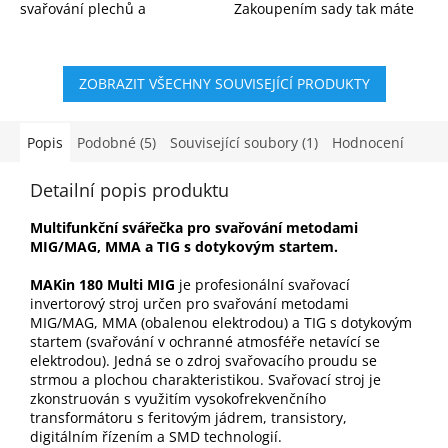
svařování plechů a
Zakoupením sady tak máte
ocelových konstrukcí v
vždy potřebný materiál po
ochranné atmosféře CO₂
ruce.
nebo argonu. Stabilní oblouk
ZOBRAZIT VŠECHNY SOUVISEJÍCÍ PRODUKTY
a...
Popis
Podobné (5)
Související soubory (1)
Hodnocení
Detailní popis produktu
Multifunkční svářečka pro svařování metodami
MIG/MAG, MMA a TIG s dotykovým startem.
MAKin 180 Multi MIG
je profesionální svařovací
invertorový stroj určen pro svařování metodami
MIG/MAG, MMA (obalenou elektrodou) a TIG s dotykovým
startem (svařování v ochranné atmosféře netavící se
elektrodou). Jedná se o zdroj svařovacího proudu se
strmou a plochou charakteristikou. Svařovací stroj je
zkonstruován s využitím vysokofrekvenčního
transformátoru s feritovým jádrem, transistory,
digitálním řízením a SMD technologií.