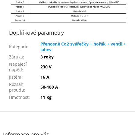
Doplňkové parametry
Přenosné Co2 svářečky + hořák + ventil +
Kategorie
:
lahev
Záruka
:
3 roky
Napájecí
230 V
napětí
:
Jištění
:
16 A
Rozsah
50-180 A
proudu
:
Hmotnost
:
11 Kg
Z
á
p
a
Informace pro vás