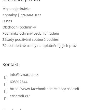
t
Moje objednávka
í
Kontakty | czNARADI.cz
O nás
Obchodní podmínky
Podmínky ochrany osobních údajů
Zásady používání souborů cookies
Žádost dotčné osoby na uplatnění jejich práv
Kontakt
info
@
cznaradi.cz
603912644
https://www.facebook.com/eshopcznaradi
cznaradi.cz/