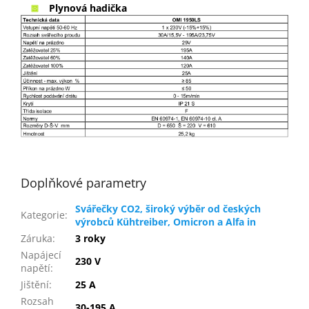
Plynová hadička
Doplňkové parametry
Svářečky CO2, široký výběr od českých
Kategorie
:
výrobců Kühtreiber, Omicron a Alfa in
Záruka
:
3 roky
Napájecí
230 V
napětí
:
Jištění
:
25 A
Rozsah
30-195 A