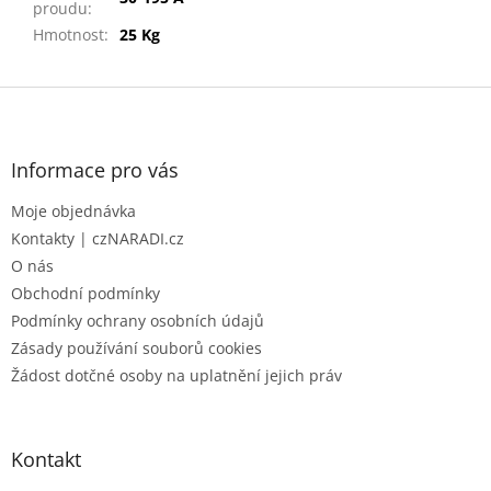
proudu
:
Hmotnost
:
25 Kg
Z
á
p
a
Informace pro vás
t
Moje objednávka
í
Kontakty | czNARADI.cz
O nás
Obchodní podmínky
Podmínky ochrany osobních údajů
Zásady používání souborů cookies
Žádost dotčné osoby na uplatnění jejich práv
Kontakt