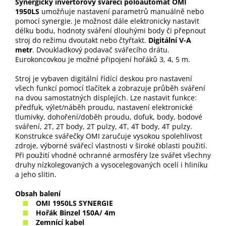
Synergický invertorový svářecí poloautomat OMI
1950LS
umožňuje nastavení parametrů manuálně nebo
pomocí synergie. Je možnost dále elektronicky nastavit
délku bodu, hodnoty sváření dlouhými body či přepnout
stroj do režimu dvoutakt nebo čtyřtakt.
Digitální V-A
metr
. Dvoukladkový podavač svářecího drátu.
Eurokoncovkou je možné připojení hořáků 3, 4, 5 m.
Stroj je vybaven digitální řídící deskou pro nastavení
všech funkcí pomocí tlačítek a zobrazuje průběh sváření
na dvou samostatných displejích. Lze nastavit funkce:
předfuk, výlet/náběh proudu, nastavení elektronické
tlumivky, dohoření/doběh proudu, dofuk, body, bodové
sváření, 2T, 2T body, 2T pulzy, 4T, 4T body, 4T pulzy.
Konstrukce svářečky OMI zaručuje vysokou spolehlivost
zdroje, výborné svářecí vlastnosti v široké oblasti použití.
Při použití vhodné ochranné armosféry lze svářet všechny
druhy nízkolegovaných a vysocelegovaných ocelí i hliníku
a jeho slitin.
Obsah balení
OMI 1950LS SYNERGIE
Hořák Binzel 150A/ 4m
Zemnící kabel