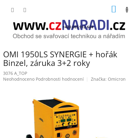
Přejít
NÁKUP
na
obsah
KOŠÍK
+420 603 912 644
OMI 1950LS SYNERGIE + hořák
Binzel, záruka 3+2 roky
3076 A_TOP
Průměrné
Neohodnoceno
Podrobnosti hodnocení
Značka:
Omicron
hodnocení
produktu
je
0,0
z
5
hvězdiček.