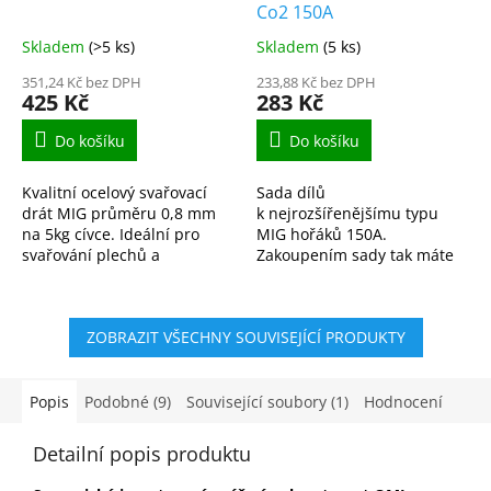
Co2 150A
Skladem
(>5 ks)
Skladem
(5 ks)
351,24 Kč bez DPH
233,88 Kč bez DPH
425 Kč
283 Kč
Do košíku
Do košíku
Kvalitní ocelový svařovací
Sada dílů
drát MIG průměru 0,8 mm
k nejrozšířenějšímu typu
na 5kg cívce. Ideální pro
MIG hořáků 150A.
svařování plechů a
Zakoupením sady tak máte
ocelových konstrukcí v
vždy potřebný materiál po
ochranné atmosféře CO₂
ruce.
nebo argonu. Stabilní oblouk
ZOBRAZIT VŠECHNY SOUVISEJÍCÍ PRODUKTY
a...
Popis
Podobné (9)
Související soubory (1)
Hodnocení
Detailní popis produktu