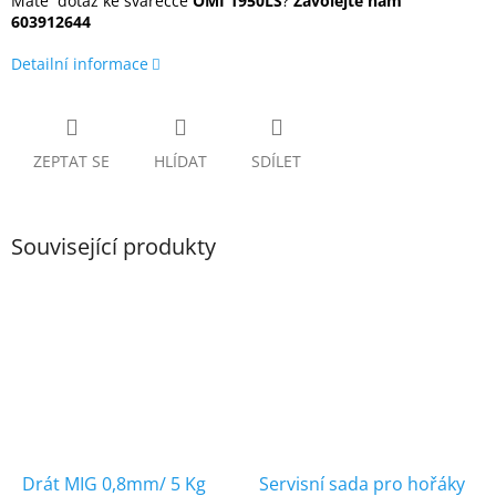
Máte dotaz ke svářečce
OMI 1950LS
?
Zavolejte nám
603912644
Detailní informace
ZEPTAT SE
HLÍDAT
SDÍLET
Související produkty
Drát MIG 0,8mm/ 5 Kg
Servisní sada pro hořáky