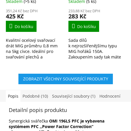
Skladem
(>5 ks)
Skladem
(5 ks)
351,24 Kč bez DPH
233,88 Kč bez DPH
425 Kč
283 Kč
Do košíku
Do košíku
Kvalitní ocelový svařovací
Sada dílů
drát MIG průměru 0,8 mm
k nejrozšířenějšímu typu
na 5kg cívce. Ideální pro
MIG hořáků 150A.
svařování plechů a
Zakoupením sady tak máte
ocelových konstrukcí v
vždy potřebný materiál po
ochranné atmosféře CO₂
ruce.
nebo argonu. Stabilní oblouk
ZOBRAZIT VŠECHNY SOUVISEJÍCÍ PRODUKTY
a...
Popis
Podobné (10)
Související soubory (1)
Hodnocení
Detailní popis produktu
Synergická svářečka
OMI 196LS PFC je vybavena
systémem PFC ,,Power Factor Correction“