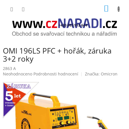
Přejít
NÁKUP
na
obsah
KOŠÍK
+420 603 912 644
OMI 196LS PFC + hořák, záruka
3+2 roky
2863 A
Průměrné
Neohodnoceno
Podrobnosti hodnocení
Značka:
Omicron
hodnocení
produktu
je
0,0
z
5
hvězdiček.