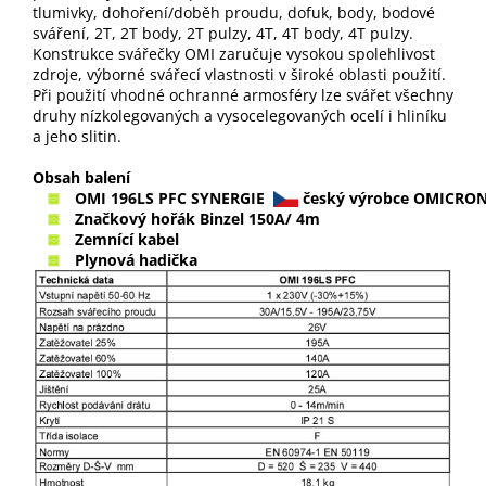
tlumivky, dohoření/doběh proudu, dofuk, body, bodové
sváření, 2T, 2T body, 2T pulzy, 4T, 4T body, 4T pulzy.
Konstrukce svářečky OMI zaručuje vysokou spolehlivost
zdroje, výborné svářecí vlastnosti v široké oblasti použití.
Při použití vhodné ochranné armosféry lze svářet všechny
druhy nízkolegovaných a vysocelegovaných ocelí i hliníku
a jeho slitin.
Obsah balení
OMI 196LS PFC SYNERGIE
český výrobce
OMICRO
Značkový hořák Binzel 150A/ 4m
Zemnící kabel
Plynová hadička