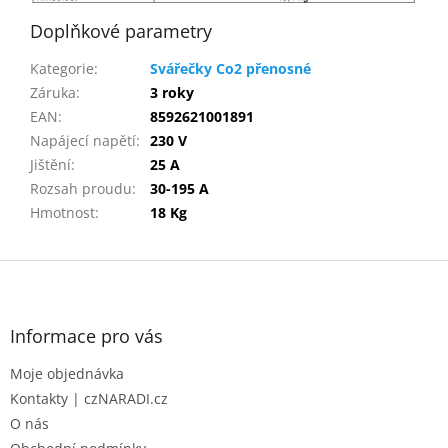
Doplňkové parametry
Kategorie
:
Svářečky Co2 přenosné
Záruka
:
3 roky
EAN
:
8592621001891
Napájecí napětí
:
230 V
Jištění
:
25 A
Rozsah proudu
:
30-195 A
Hmotnost
:
18 Kg
Z
á
p
a
Informace pro vás
t
Moje objednávka
í
Kontakty | czNARADI.cz
O nás