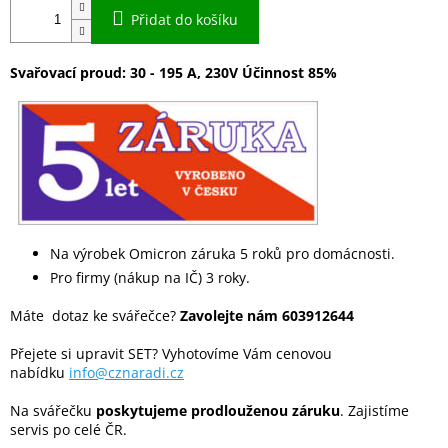
Přidat do košíku
Svařovací proud: 30 - 195 A, 230V Účinnost 85%
Na výrobek Omicron záruka 5 roků pro domácnosti.
Pro firmy (nákup na IČ) 3 roky.
Máte dotaz ke svářečce?
Zavolejte nám 603912644
Přejete si upravit SET? Vyhotovíme Vám cenovou
nabídku
info@cznaradi.cz
Na svářečku
poskytujeme prodlouženou záruku
. Zajistíme
servis po celé ČR.