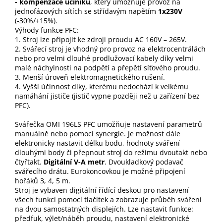
- kompenzace účiníku
, který umožňuje provoz na
jednofázových sítích se střídavým napětím
1x230V
(-30%/+15%).
Výhody funkce PFC:
1. Stroj lze připojit ke zdroji proudu AC 160V – 265V.
2. Svářecí stroj je vhodný pro provoz na elektrocentrálách
nebo pro velmi dlouhé prodlužovací kabely díky velmi
malé náchylnosti na podpětí a přepětí síťového proudu.
3. Menší úroveň elektromagnetického rušení.
4. Vyšší účinnost díky, kterému nedochází k velkému
namáhání jističe (jistič vypne později než u zařízení bez
PFC).
Svářečka OMI 196LS PFC umožňuje nastavení parametrů
manuálně nebo pomocí synergie. Je možnost dále
elektronicky nastavit délku bodu, hodnoty sváření
dlouhými body či přepnout stroj do režimu dvoutakt nebo
čtyřtakt.
Digitální V-A metr
. Dvoukladkový podavač
svářecího drátu. Eurokoncovkou je možné připojení
hořáků 3, 4, 5 m.
Stroj je vybaven digitální řídící deskou pro nastavení
všech funkcí pomocí tlačítek a zobrazuje průběh sváření
na dvou samostatných displejích. Lze nastavit funkce:
předfuk, výlet/náběh proudu, nastavení elektronické