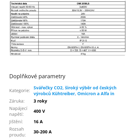
Doplňkové parametry
Svářečky CO2, široký výběr od českých
Kategorie
:
výrobců Kühtreiber, Omicron a Alfa in
Záruka
:
3 roky
Napájecí
400 V
napětí
:
Jištění
:
16 A
Rozsah
30-200 A
proudu
: