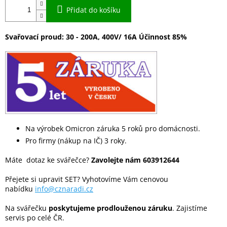
Přidat do košíku
Svařovací proud: 30 - 200A, 400V/ 16A Účinnost 85%
Na výrobek Omicron záruka 5 roků pro domácnosti.
Pro firmy (nákup na IČ) 3 roky.
Máte dotaz ke svářečce?
Zavolejte nám 603912644
Přejete si upravit SET? Vyhotovíme Vám cenovou
nabídku
info@cznaradi.cz
Na svářečku
poskytujeme prodlouženou záruku
. Zajistíme
servis po celé ČR.