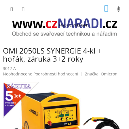
Přejít
NÁKUP
na
obsah
KOŠÍK
+420 603 912 644
OMI 2050LS SYNERGIE 4-kl +
hořák, záruka 3+2 roky
3017 A
Průměrné
Neohodnoceno
Podrobnosti hodnocení
Značka:
Omicron
hodnocení
produktu
je
0,0
z
5
hvězdiček.