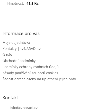
Hmotnost
:
41,5 Kg
Z
á
p
a
Informace pro vás
t
Moje objednávka
í
Kontakty | czNARADI.cz
O nás
Obchodní podmínky
Podmínky ochrany osobních údajů
Zásady používání souborů cookies
Žádost dotčné osoby na uplatnění jejich práv
Kontakt
info
@
cznaradi.cz