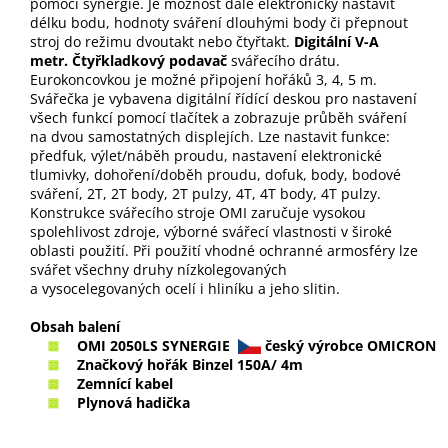
pomocí synergie. Je možnost dále elektronicky nastavit
délku bodu, hodnoty sváření dlouhými body či přepnout
stroj do režimu dvoutakt nebo čtyřtakt.
Digitální V-A
metr. Čtyřkladkový podavač
svářecího drátu.
Eurokoncovkou je možné připojení hořáků 3, 4, 5 m.
Svářečka je vybavena digitální řídící deskou pro nastavení
všech funkcí pomocí tlačítek a zobrazuje průběh sváření
na dvou samostatných displejích. Lze nastavit funkce:
předfuk, výlet/náběh proudu, nastavení elektronické
tlumivky, dohoření/doběh proudu, dofuk, body, bodové
sváření, 2T, 2T body, 2T pulzy, 4T, 4T body, 4T pulzy.
Konstrukce svářecího stroje OMI zaručuje vysokou
spolehlivost zdroje, výborné svářecí vlastnosti v široké
oblasti použití. Při použití vhodné ochranné armosféry lze
svářet všechny druhy nízkolegovaných
a vysocelegovaných ocelí i hliníku a jeho slitin.
Obsah balení
OMI 2050LS SYNERGIE
český výrobce
OMICRON
Značkový hořák Binzel 150A/ 4m
Zemnící kabel
Plynová hadička