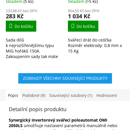
Skladem
(5 ks)
Skladem
(>5 ks)
233,88 Kč bez DPH
854,55 Kč bez DPH
283 Kč
1 034 Kč
Do košíku
Do košíku
Sada dílů
Svářecí drát do ceóčka
k nejrozšířenějšímu typu
Rozměr elektrody: 0,8 mm x
MIG hořáků 150A.
15 Kg
Zakoupením sady tak máte
vždy potřebný materiál po
ruce.
ZOBRAZIT VŠECHNY SOUVISEJÍCÍ PRODUKTY
Popis
Podobné (9)
Související soubory (1)
Hodnocení
Detailní popis produktu
Synergický invertorový svářecí poloautomat OMI
2050LS
umožňuje nastavení parametrů manuálně nebo