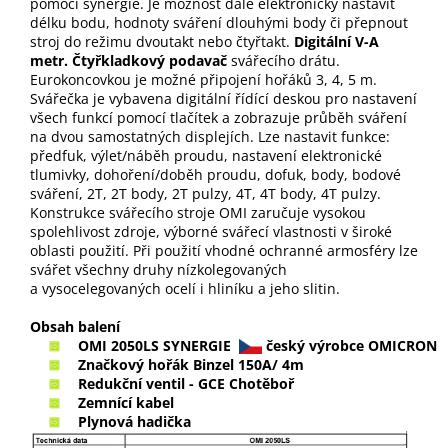
pomocí synergie. Je možnost dále elektronicky nastavit
délku bodu, hodnoty sváření dlouhými body či přepnout
stroj do režimu dvoutakt nebo čtyřtakt.
Digitální V-A
metr. Čtyřkladkový podavač
svářecího drátu.
Eurokoncovkou je možné připojení hořáků 3, 4, 5 m.
Svářečka je vybavena digitální řídící deskou pro nastavení
všech funkcí pomocí tlačítek a zobrazuje průběh sváření
na dvou samostatných displejích. Lze nastavit funkce:
předfuk, výlet/náběh proudu, nastavení elektronické
tlumivky, dohoření/doběh proudu, dofuk, body, bodové
sváření, 2T, 2T body, 2T pulzy, 4T, 4T body, 4T pulzy.
Konstrukce svářecího stroje OMI zaručuje vysokou
spolehlivost zdroje, výborné svářecí vlastnosti v široké
oblasti použití. Při použití vhodné ochranné armosféry lze
svářet všechny druhy nízkolegovaných
a vysocelegovaných ocelí i hliníku a jeho slitin.
Obsah balení
OMI 2050LS SYNERGIE
český výrobce
OMICRON
Značkový hořák Binzel 150A/ 4m
Redukční ventil - GCE Chotěboř
Zemnící kabel
Plynová hadička