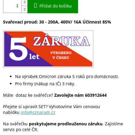
Přidat do košíku
Svařovací proud: 30 - 200A, 400V/ 16A Účinnost 85%
Na výrobek Omicron záruka 5 roků pro domácnosti.
Pro firmy (nákup na IČ) 3 roky.
Máte dotaz ke svářečce?
Zavolejte nám 603912644
Přejete si upravit SET? Vyhotovíme Vám cenovou
nabídku
info@cznaradi.cz
Na svářečku
poskytujeme prodlouženou záruku
. Zajistíme
servis po celé ČR.