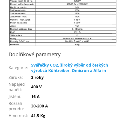
Doplňkové parametry
Svářečky CO2, široký výběr od českých
Kategorie
:
výrobců Kühtreiber, Omicron a Alfa in
Záruka
:
3 roky
Napájecí
400 V
napětí
:
Jištění
:
16 A
Rozsah
30-200 A
proudu
:
Hmotnost
:
41,5 Kg