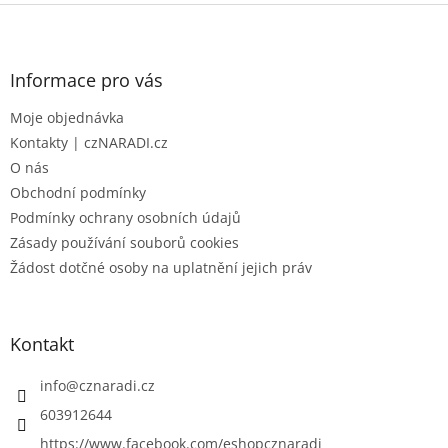
Z
á
p
a
Informace pro vás
t
Moje objednávka
í
Kontakty | czNARADI.cz
O nás
Obchodní podmínky
Podmínky ochrany osobních údajů
Zásady používání souborů cookies
Žádost dotčné osoby na uplatnění jejich práv
Kontakt
info
@
cznaradi.cz
603912644
https://www.facebook.com/eshopcznaradi