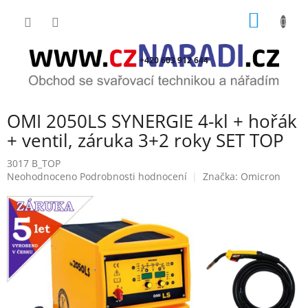
Přejít
NÁKUP
na
obsah
KOŠÍK
+420 603 912 644
OMI 2050LS SYNERGIE 4-kl + hořák
+ ventil, záruka 3+2 roky SET TOP
3017 B_TOP
Průměrné
Neohodnoceno
Podrobnosti hodnocení
Značka:
Omicron
hodnocení
produktu
je
0,0
z
5
hvězdiček.