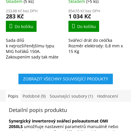
Skladem
(5 ks)
Skladem
(>5 ks)
233,88 Kč bez DPH
854,55 Kč bez DPH
283 Kč
1 034 Kč
Do košíku
Do košíku
Sada dílů
Svářecí drát do ceóčka
k nejrozšířenějšímu typu
Rozměr elektrody: 0,8 mm x
MIG hořáků 150A.
15 Kg
Zakoupením sady tak máte
vždy potřebný materiál po
ruce.
ZOBRAZIT VŠECHNY SOUVISEJÍCÍ PRODUKTY
Popis
Podobné (9)
Související soubory (1)
Hodnocení
Detailní popis produktu
Synergický invertorový svářecí poloautomat OMI
2050LS
umožňuje nastavení parametrů manuálně nebo