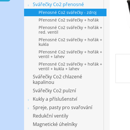
n
Svářečky Co2 přenosné
e
Přenosné Co2 svářečky - zdroj
l
Přenosné Co2 svářečky + hořák
Přenosné Co2 svářečky + hořák +
red. ventil
Přenosné Co2 svářečky + hořák +
kukla
Přenosné Co2 svářečky + hořák +
ventil + lahev
Přenosné Co2 svářečky + hořák +
ventil + kukla + lahev
Svářečky Co2 chlazené
kapalinou
Svářečky Co2 pulzní
Kukly a příslušenství
Spreje, pasty pro svařování
Redukční ventily
Magnetické úhelníky