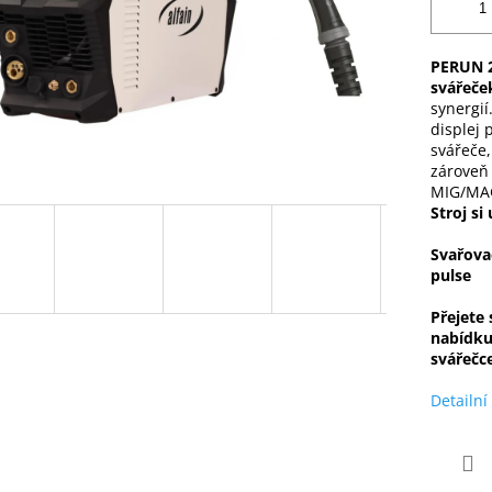
PERUN 2
svářeče
synergií
displej 
svářeče,
zároveň
MIG/MAG
Stroj si
Svařova
pulse
Přejete
nabídk
svářečc
Detailní