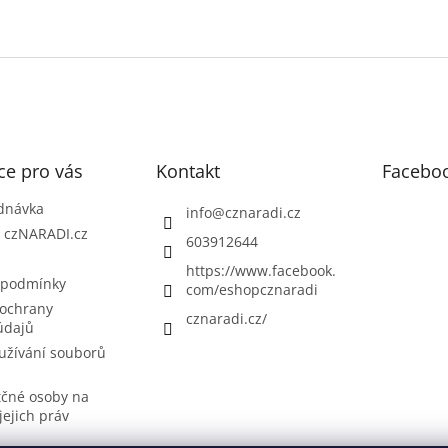
ce pro vás
Kontakt
Facebo
dnávka
info
@
cznaradi.cz
| czNARADI.cz
603912644
https://www.facebook.
 podmínky
com/eshopcznaradi
ochrany
cznaradi.cz/
údajů
užívání souborů
tčné osoby na
jejich práv