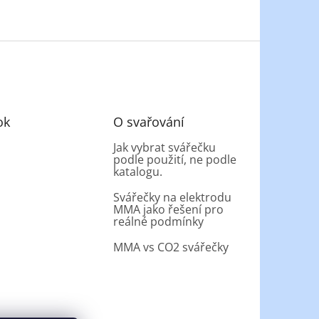
ok
O svařování
Jak vybrat svářečku
podle použití, ne podle
katalogu.
Svářečky na elektrodu
MMA jako řešení pro
reálné podmínky
MMA vs CO2 svářečky