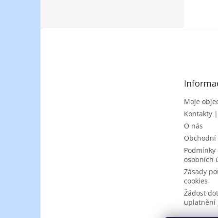
Z
á
p
a
t
Informa
í
Moje obje
Kontakty 
O nás
Obchodní
Podmínky 
osobních 
Zásady po
cookies
Žádost do
uplatnění 