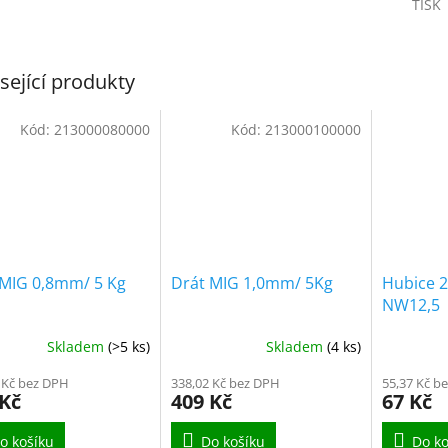
TISK
sející produkty
Kód:
213000080000
Kód:
213000100000
 MIG 0,8mm/ 5 Kg
Drát MIG 1,0mm/ 5Kg
Hubice 2
NW12,5
Skladem
(>5 ks)
Skladem
(4 ks)
 Kč bez DPH
338,02 Kč bez DPH
55,37 Kč b
 Kč
409 Kč
67 Kč
o košíku
Do košíku
Do ko