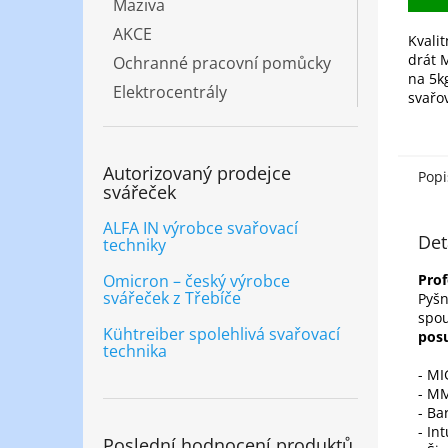
Maziva
AKCE
Kvalit
drát 
Ochranné pracovní pomůcky
na 5kg
Elektrocentrály
svařo
ocelo
ochra
nebo 
Autorizovaný prodejce
oblouk
Popi
svářeček
ALFA IN výrobce svařovací
Det
techniky
Omicron – český výrobce
Prof
svářeček z Třebíče
Pyšn
spou
Kühtreiber spolehlivá svařovací
pos
technika
- M
- MM
- Ba
- In
Poslední hodnocení produktů