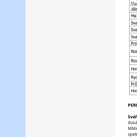
PER
Svář
dosá
MMA 
spek