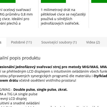
ní ocelový svařovací
1 milimetrový drát na
MIG průměru 0,8 mm
pětikilové cívce se nejčastěji
 cívce. Ideální pro
používá u silnějších
vání plechů a
jednofázových svářeček.
vých konstrukcí v
Svářecí drát do ceóčka
nné atmosféře CO₂
Rozměr elektrody: 1,0 mm x
argonu. Stabilní
5 Kg
 a...
s
Podobné (11)
Související soubory (1)
Videa (2)
ailní popis produktu
esionální jednofázový svařovací stroj pro metody MIG/MAG, MM
í se přehledným LCD displejem s intuitivním ovládáním všech funk
stou připravených synergických programů dle materiálu i
čtyřkl
uvem drátu
včetně osvětlení vnitřního prostoru!
IG/MAG -
Double pulse, single pulse, zkrat.
A a TIG LA single pulse
revný LCD displej
tuitivní a snadné ovládání