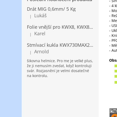
- Ši
- 4 
Drát MIG 0,6mm/ 5 Kg
- Mo
Lukáš
- Re
|
Hodnocení produktu je 5 z 5 hvězdiček.
- Me
- US
Folie vnější pro KWX8, KWX820/ 10ks
- Uk
Karel
|
- Kn
Hodnocení produktu je 5 z 5 hvězdiček.
- PF
Stmívací kukla KWX730MAX2,5!® + NANOClean
- Mě
- Au
Arnold
|
Hodnocení produktu je 5 z 5 hvězdiček.
Obs
šikovna helmice. Pro me je velké plus,
že ji nemusím zvedat, když kontroluji
svár. Rozjasnění je velmi dosatečné
na kontrolu.