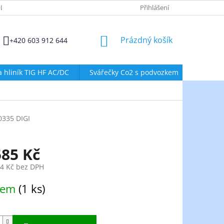
DMÍNKY OCHRANY OSOBNÍCH ÚDAJŮ
ZÁSADY POUŽÍVÁNÍ SOUBORŮ
Přihlášení
NÁKUPNÍ
Prázdný košík
+420 603 912 644
KOŠÍK
a hliník TIG HF AC/DC
Svářečky Co2 s podvozkem
Svářeč
0335 DIGI
585 Kč
54 Kč bez DPH
dem
(1 ks)