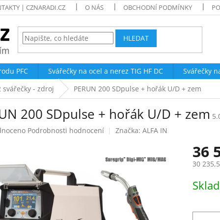
TAKTY | CZNARADI.CZ
O NÁS
OBCHODNÍ PODMÍNKY
PO
HLEDAT
trodu PFC
Svářečky na ocel a nerez TIG HF DC
Svářečky n
svářečky - zdroj
PERUN 200 SDpulse + hořák U/D + zem
UN 200 SDpulse + hořák U/D + zem
5.
né
dnoceno
Podrobnosti hodnocení
Značka:
ALFA IN
ení
36 
tu
30 235,
Měrná
Skla
cena:
ek.