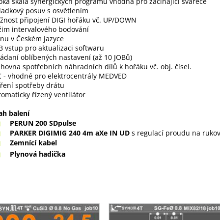
roká škála synergických programů vhodná pro začínající svářeče
kladkový posuv s osvětlením
žnost připojení DIGI hořáku vč. UP/DOWN
žim intervalového bodování
nu v Českém jazyce
B vstup pro aktualizaci softwaru
ládaní oblíbených nastavení (až 10 JOBů)
ihovna spotřebních náhradních dílů k hořáku vč. obj. čísel.
C - vhodné pro elektrocentrály MEDVED
ření spotřeby drátu
tomaticky řízený ventilátor
ah balení
PERUN 200 SDpulse
PARKER DIGIMIG 240 4m aXe IN UD
s regulací proudu na rukov
Zemnící kabel
Plynová hadička