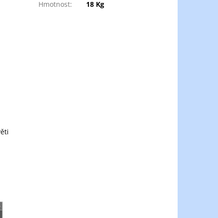
Hmotnost
:
18 Kg
ěti