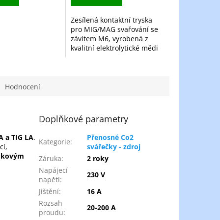
Zesílená kontaktní tryska
pro MIG/MAG svařování se
závitem M6, vyrobená z
kvalitní elektrolytické mědi
(E-Cu). Model 200B16xx je
navržen pro vyšší zatížení,
delší životnost a...
Hodnocení
Doplňkové parametry
A a TIG LA
.
Přenosné Co2
Kategorie
:
cí,
svářečky - zdroj
adkovým
Záruka
:
2 roky
Napájecí
230 V
napětí
:
Jištění
:
16 A
Rozsah
20-200 A
proudu
: