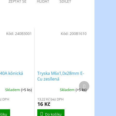
ZEPTAT SE
HLÍDAT
SDÍLET
Kód:
240B3001
Kód:
200B1610
40A kónická
Tryska M6x1,0x28mm E-
Cu zesílená
Další
produkt
Skladem
(>5 ks)
Skladem
(>5 ks)
ez DPH
13,22 Kč bez DPH
16 Kč
šíku
Do košíku