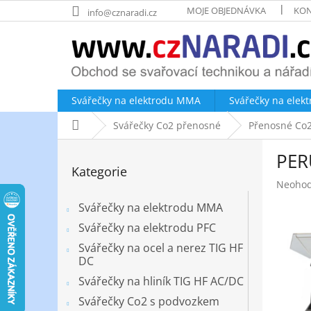
Přejít
MOJE OBJEDNÁVKA
KON
info@cznaradi.cz
na
obsah
Svářečky na elektrodu MMA
Svářečky na elek
Domů
Svářečky Co2 přenosné
Přenosné Co2 
P
PER
o
Přeskočit
Kategorie
kategorie
s
Průměr
Neoho
t
hodnoc
r
Svářečky na elektrodu MMA
produk
a
je
Svářečky na elektrodu PFC
n
0,0
Svářečky na ocel a nerez TIG HF
z
n
DC
5
í
hvězdič
Svářečky na hliník TIG HF AC/DC
p
a
Svářečky Co2 s podvozkem