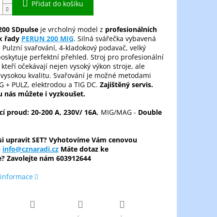
Přidat do košíku
00 SDpulse
je vrcholný model z
profesionálních
k řady
PERUN 200 MIG
. Silná svářečka vybavená
. Pulzní svařování, 4-kladokový podavač, velký
poskytuje perfektní přehled. Stroj pro profesionální
 kteří očekávají nejen vysoký výkon stroje, ale
 vysokou kvalitu. Svařování je možné metodami
 + PULZ, elektrodou a TIG DC.
Zajištěný servis.
 u nás můžete i vyzkoušet.
cí proud: 20-200 A, 230V/ 16A
, MIG/MAG -
Double
 si upravit SET? Vyhotovíme Vám cenovou
u
info@cznaradi.cz
Máte dotaz ke
e? Zavolejte nám
603912644
 informace