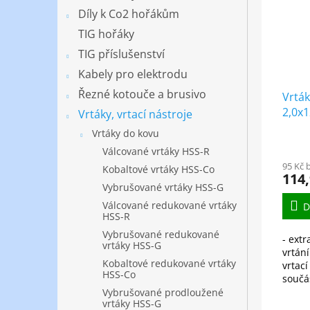
Díly k Co2 hořákům
TIG hořáky
TIG příslušenství
Kabely pro elektrodu
Řezné kotouče a brusivo
Vrták
2,0x
Vrtáky, vrtací nástroje
vybr
Vrtáky do kovu
dlou
Válcované vrtáky HSS-R
95 Kč 
Kobaltové vrtáky HSS-Co
114,
Vybrušované vrtáky HSS-G
Válcované redukované vrtáky
D
HSS-R
Vybrušované redukované
- extr
vrtáky HSS-G
vrtán
Kobaltové redukované vrtáky
vrtac
HSS-Co
součá
nelego
Vybrušované prodloužené
vrtáky HSS-G
do pe