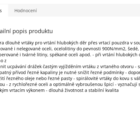
 temperované i
šedé, temperované i
šedé, tem
...
tvárné...
tvárné...
s
Hodnocení
ailní popis produktu
tra dlouhé vrtáky pro vrtání hlubokých děr přes vrtací pouzdra v s
gované i nelegované oceli, ocelolitiny do pevnosti 900N/mm2, šedé,
erované i tvárné litiny, spékané oceli apod. - při vrtání hlubokých 
o z
nit ucpávání drážek častým vyjížděním vrtáku z vrtaného otvoru -
patný přívod řezné kapaliny je nutné snížit řezné podmínky - dop
ití řezného oleje nebo řezné pasty - spirálovité vrtáky do kovu s vá
ou - z rychlořezné oceli a optimálně vybroušenou špicí - vyznačují 
kým vrtacím výkonem - dlouhá životnost a stabilní kvalita