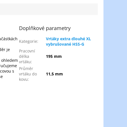
perované i
šedé, temperované i
tvárné...
Doplňkové parametry
oučástkách
Vrtáky extra dlouhé XL
Kategorie
:
vybrušované HSS-G
děr je
Pracovní
délka
195 mm
 s ohledem
vrtáku
:
oručujeme
Průměr
lcovou s
vrtáku do
11,5 mm
se
kovu
: