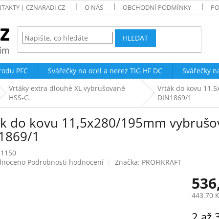
TAKTY | CZNARADI.CZ
O NÁS
OBCHODNÍ PODMÍNKY
PO
HLEDAT
trodu PFC
Svářečky na ocel a nerez TIG HF DC
Svářečky n
Vrtáky extra dlouhé XL vybrušované
Vrták do kovu 11,
HSS-G
DIN1869/1
ák do kovu 11,5x280/195mm vybrušov
1869/1
-1150
né
dnoceno
Podrobnosti hodnocení
Značka:
PROFIKRAFT
ení
536
tu
443,70 
Měrná
2 až 
cena: