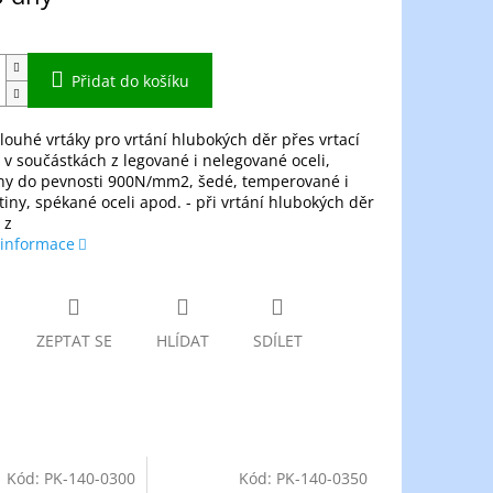
Přidat do košíku
dlouhé vrtáky pro vrtání hlubokých děr přes vrtací
v součástkách z legované i nelegované oceli,
iny do pevnosti 900N/mm2, šedé, temperované i
itiny, spékané oceli apod. - při vrtání hlubokých děr
 z
 informace
ZEPTAT SE
HLÍDAT
SDÍLET
Kód:
PK-140-0300
Kód:
PK-140-0350