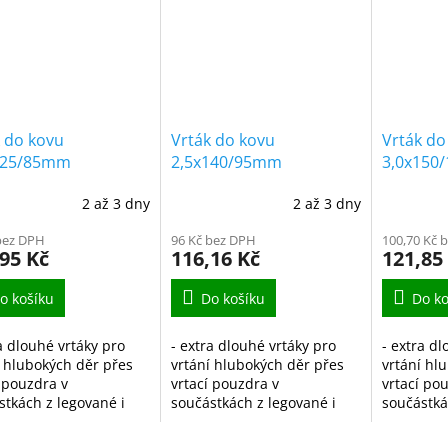
 do kovu
Vrták do kovu
Vrták do
125/85mm
2,5x140/95mm
3,0x150
ušovaný extra
vybrušovaný extra
vybrušov
2 až 3 dny
2 až 3 dny
hý HSS-G DIN1869/1
dlouhý HSS-G DIN1869/1
dlouhý 
bez DPH
96 Kč bez DPH
100,70 Kč 
95 Kč
116,16 Kč
121,85
o košíku
Do košíku
Do ko
a dlouhé vrtáky pro
- extra dlouhé vrtáky pro
- extra dl
í hlubokých děr přes
vrtání hlubokých děr přes
vrtání hl
í pouzdra v
vrtací pouzdra v
vrtací po
stkách z legované i
součástkách z legované i
součástká
vané oceli, ocelolitiny
nelegované oceli, ocelolitiny
nelegované
vnosti 900N/mm2,
do pevnosti 900N/mm2,
do pevno