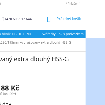
DMÍNKY OCHRANY OSOBNÍCH ÚDAJŮ
ZÁSADY POUŽÍVÁNÍ SOUBORŮ
Přihlášení
NÁKUPNÍ
Prázdný košík
+420 603 912 644
KOŠÍK
a hliník TIG HF AC/DC
Svářečky Co2 s podvozkem
Svářeč
5x280/195mm vybrušovaný extra dlouhý HSS-G
aný extra dlouhý HSS-G
,88 Kč
Kč bez DPH
3 dny