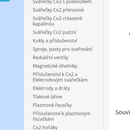
a
Svářečky Co2 s podvozkem
hvězdič
n
Svářečky Co2 přenosné
e
Svářečky Co2 chlazené
l
kapalinou
Svářečky Co2 pulzní
Kukly a příslušenství
Spreje, pasty pro svařování
Redukční ventily
Magnetické úhelníky
Příslušenství k Co2 a
Elektrodovým svářečkám
Elektrody a dráty
Tlakové lahve
Plazmové řezačky
Souvi
Příslušenství k plazmovým
řezačkám
Co2 hořáky