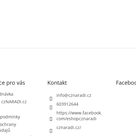
ce pro vás
Kontakt
Facebo
dnávka
info
@
cznaradi.cz
| czNARADI.cz
603912644
https://www.facebook.
 podmínky
com/eshopcznaradi
ochrany
cznaradi.cz/
údajů