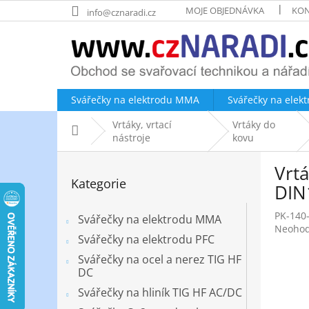
Přejít
MOJE OBJEDNÁVKA
KON
info@cznaradi.cz
na
obsah
Svářečky na elektrodu MMA
Svářečky na elek
Vrtáky, vrtací
Vrtáky do
Domů
nástroje
kovu
P
Vrt
o
Přeskočit
Kategorie
kategorie
s
DIN
t
PK-140
r
Svářečky na elektrodu MMA
Průměr
Neoho
a
Svářečky na elektrodu PFC
hodnoc
n
produk
Svářečky na ocel a nerez TIG HF
n
je
DC
í
0,0
Svářečky na hliník TIG HF AC/DC
p
z
5