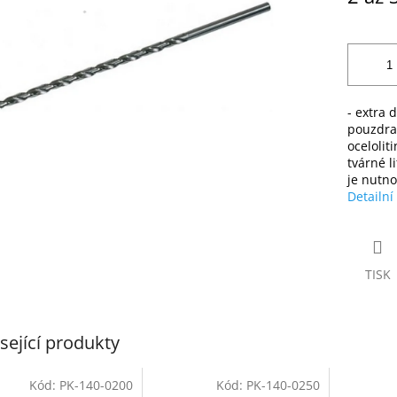
ek.
- extra 
pouzdra 
ocelolit
tvárné l
je nutno
Detailní
TISK
sející produkty
Kód:
PK-140-0200
Kód:
PK-140-0250