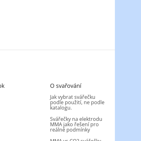
ok
O svařování
Jak vybrat svářečku
podle použití, ne podle
katalogu.
Svářečky na elektrodu
MMA jako řešení pro
reálné podmínky