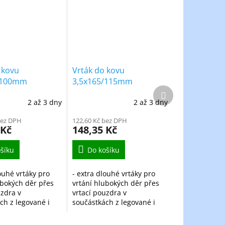
 kovu
Vrták do kovu
/100mm
3,5x165/115mm
Další
aný extra
vybrušovaný extra
produkt
2 až 3 dny
2 až 3 dny
HSS-G DIN1869/1
dlouhý HSS-G DIN1869/1
bez DPH
122,60 Kč bez DPH
 Kč
148,35 Kč
šíku
Do košíku
ouhé vrtáky pro
- extra dlouhé vrtáky pro
ubokých děr přes
vrtání hlubokých děr přes
uzdra v
vrtací pouzdra v
ch z legované i
součástkách z legované i
 oceli, ocelolitiny
nelegované oceli, ocelolitiny
sti 900N/mm2,
do pevnosti 900N/mm2,