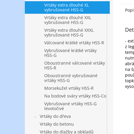
šedé,
Vrtáky extra dlouhé XL
tvárné
vybrušované HSS-G
Popi
Vrtáky extra dlouhé XXL
vybrušované HSS-G
Det
Vrtáky extra dlouhé XXXL
vybrušované HSS-G
- ex
Válcované krátké vrtáky HSS-R
z le
Vybrušované krátké vrtáky
temp
HSS-G
nutn
Oboustranné válcované vrtáky
abrá
HSS-R
na š
použ
Oboustranné vybrušované
vrtáky HSS-G
topk
vyso
Morsekužel vrtáky HSS-R
Na bodové sváry vrtáky HSS-Co
Vybrušované vrtáky HSS-G
levotočivé
Vrtáky do dřeva
Vrtáky do betonu
Vrtáky do dlažby a obkladů