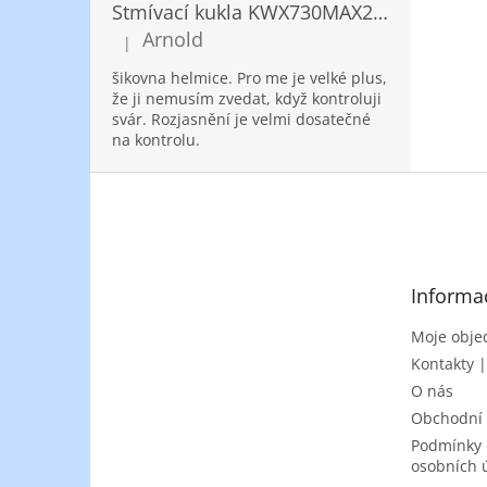
Stmívací kukla KWX730MAX2,5!® + NANOClean
Arnold
|
Hodnocení produktu je 5 z 5 hvězdiček.
šikovna helmice. Pro me je velké plus,
že ji nemusím zvedat, když kontroluji
svár. Rozjasnění je velmi dosatečné
na kontrolu.
Z
á
p
a
t
Informa
í
Moje obje
Kontakty 
O nás
Obchodní
Podmínky 
osobních 