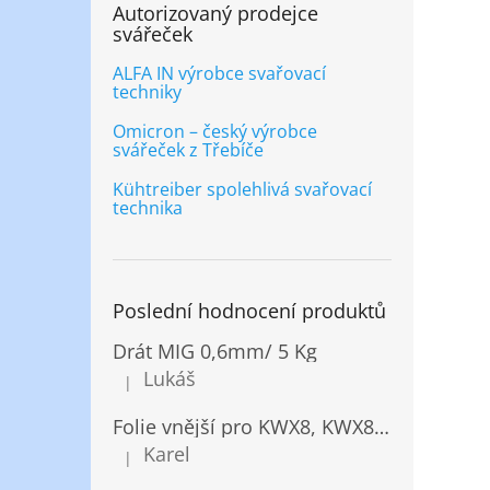
Autorizovaný prodejce
svářeček
ALFA IN výrobce svařovací
techniky
Omicron – český výrobce
svářeček z Třebíče
Kühtreiber spolehlivá svařovací
technika
Poslední hodnocení produktů
Drát MIG 0,6mm/ 5 Kg
Lukáš
|
Hodnocení produktu je 5 z 5 hvězdiček.
Folie vnější pro KWX8, KWX820/ 10ks
Karel
|
Hodnocení produktu je 5 z 5 hvězdiček.