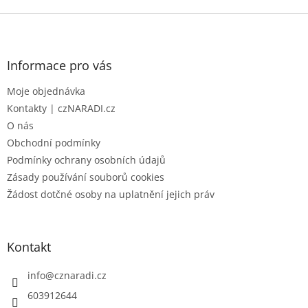
Z
á
p
a
Informace pro vás
t
Moje objednávka
í
Kontakty | czNARADI.cz
O nás
Obchodní podmínky
Podmínky ochrany osobních údajů
Zásady používání souborů cookies
Žádost dotčné osoby na uplatnění jejich práv
Kontakt
info
@
cznaradi.cz
603912644