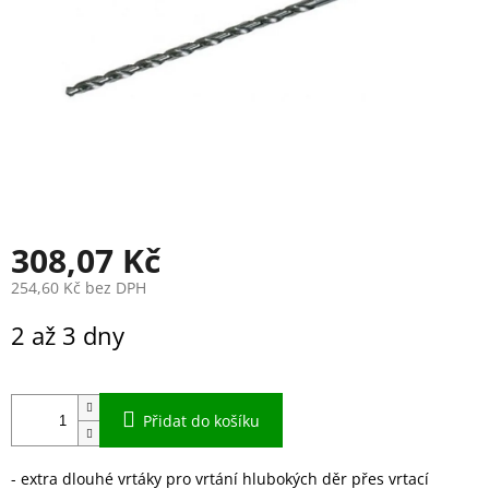
308,07 Kč
254,60 Kč bez DPH
Měrná
2 až 3 dny
cena:
Přidat do košíku
- extra dlouhé vrtáky pro vrtání hlubokých děr přes vrtací