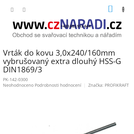
Přejít
NÁKUP
na
obsah
KOŠÍK
+420 603 912 644
Vrták do kovu 3,0x240/160mm
vybrušovaný extra dlouhý HSS-G
DIN1869/3
PK-142-0300
Průměrné
Neohodnoceno
Podrobnosti hodnocení
Značka:
PROFIKRAFT
hodnocení
produktu
je
0,0
z
5
hvězdiček.