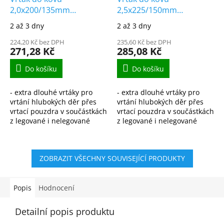
2,0x200/135mm
2,5x225/150mm
vybrušovaný extra
vybrušovaný extra
2 až 3 dny
2 až 3 dny
dlouhý HSS-G DIN1869/3
dlouhý HSS-G DIN1869/3
224,20 Kč bez DPH
235,60 Kč bez DPH
271,28 Kč
285,08 Kč
Do košíku
Do košíku
- extra dlouhé vrtáky pro
- extra dlouhé vrtáky pro
vrtání hlubokých děr přes
vrtání hlubokých děr přes
vrtací pouzdra v součástkách
vrtací pouzdra v součástkách
z legované i nelegované
z legované i nelegované
oceli, ocelolitiny do pevnosti
oceli, ocelolitiny do pevnosti
900N/mm2, šedé,
900N/mm2, šedé,
temperované i tvárné...
temperované i tvárné...
ZOBRAZIT VŠECHNY SOUVISEJÍCÍ PRODUKTY
Popis
Hodnocení
Detailní popis produktu