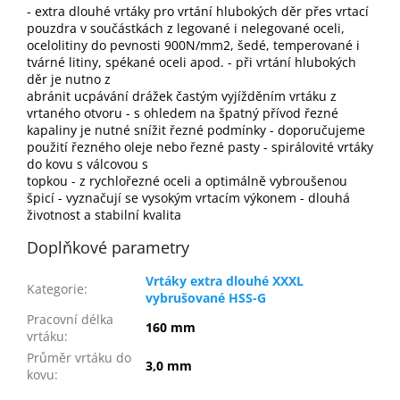
- extra dlouhé vrtáky pro vrtání hlubokých děr přes vrtací
pouzdra v součástkách z legované i nelegované oceli,
ocelolitiny do pevnosti 900N/mm2, šedé, temperované i
tvárné litiny, spékané oceli apod. - při vrtání hlubokých
děr je nutno z
abránit ucpávání drážek častým vyjížděním vrtáku z
vrtaného otvoru - s ohledem na špatný přívod řezné
kapaliny je nutné snížit řezné podmínky - doporučujeme
použití řezného oleje nebo řezné pasty - spirálovité vrtáky
do kovu s válcovou s
topkou - z rychlořezné oceli a optimálně vybroušenou
špicí - vyznačují se vysokým vrtacím výkonem - dlouhá
životnost a stabilní kvalita
Doplňkové parametry
Vrtáky extra dlouhé XXXL
Kategorie
:
vybrušované HSS-G
Pracovní délka
160 mm
vrtáku
:
Průměr vrtáku do
3,0 mm
kovu
: