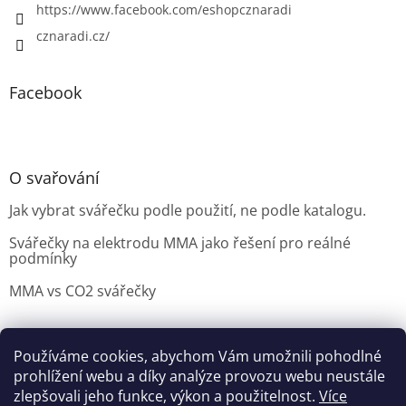
https://www.facebook.com/eshopcznaradi
cznaradi.cz/
Facebook
O svařování
Jak vybrat svářečku podle použití, ne podle katalogu.
Svářečky na elektrodu MMA jako řešení pro reálné
podmínky
MMA vs CO2 svářečky
Používáme cookies, abychom Vám umožnili pohodlné
Možnosti doručení
Nakupovani
Možností platby
prohlížení webu a díky analýze provozu webu neustále
Výběr svářečky
zlepšovali jeho funkce, výkon a použitelnost.
Více