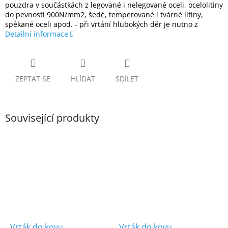
pouzdra v součástkách z legované i nelegované oceli, ocelolitiny
do pevnosti 900N/mm2, šedé, temperované i tvárné litiny,
spékané oceli apod. - při vrtání hlubokých děr je nutno z
Detailní informace
ZEPTAT SE
HLÍDAT
SDÍLET
Související produkty
Vrták do kovu
Vrták do kovu