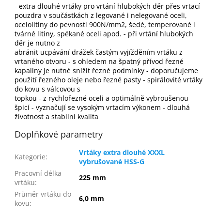
- extra dlouhé vrtáky pro vrtání hlubokých děr přes vrtací
pouzdra v součástkách z legované i nelegované oceli,
ocelolitiny do pevnosti 900N/mm2, šedé, temperované i
tvárné litiny, spékané oceli apod. - při vrtání hlubokých
děr je nutno z
abránit ucpávání drážek častým vyjížděním vrtáku z
vrtaného otvoru - s ohledem na špatný přívod řezné
kapaliny je nutné snížit řezné podmínky - doporučujeme
použití řezného oleje nebo řezné pasty - spirálovité vrtáky
do kovu s válcovou s
topkou - z rychlořezné oceli a optimálně vybroušenou
špicí - vyznačují se vysokým vrtacím výkonem - dlouhá
životnost a stabilní kvalita
Doplňkové parametry
Vrtáky extra dlouhé XXXL
Kategorie
:
vybrušované HSS-G
Pracovní délka
225 mm
vrtáku
:
Průměr vrtáku do
6,0 mm
kovu
: