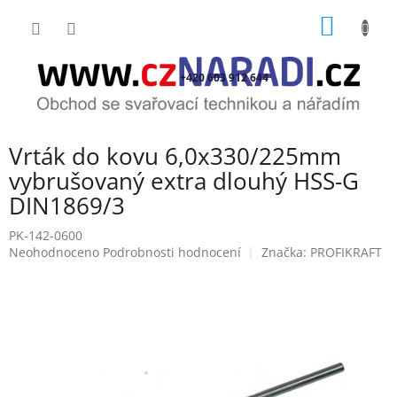
Přejít
NÁKUP
na
obsah
KOŠÍK
+420 603 912 644
Vrták do kovu 6,0x330/225mm
vybrušovaný extra dlouhý HSS-G
DIN1869/3
PK-142-0600
Průměrné
Neohodnoceno
Podrobnosti hodnocení
Značka:
PROFIKRAFT
hodnocení
produktu
je
0,0
z
5
hvězdiček.