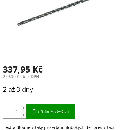
337,95 Kč
279,30 Kč bez DPH
Měrná
2 až 3 dny
cena:
Přidat do košíku
- extra dlouhé vrtáky pro vrtání hlubokých děr přes vrtací