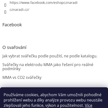
https://www.facebook.com/eshopcznaradi
cznaradi.cz/
Facebook
O svařování
Jak vybrat svářečku podle použití, ne podle katalogu.
Svářečky na elektrodu MMA jako řešení pro reálné
podmínky
MMA vs CO2 svářečky
Používáme cookies, abychom Vám umožnili pohodlné
Možnosti doručení
Nakupovani
Možností platby
prohlížení webu a díky analýze provozu webu neustále
Výběr svářečky
zlepšovali jeho funkce, výkon a použitelnost.
Více