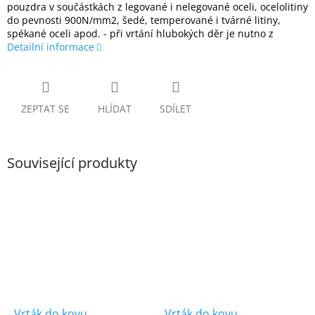
pouzdra v součástkách z legované i nelegované oceli, ocelolitiny
do pevnosti 900N/mm2, šedé, temperované i tvárné litiny,
spékané oceli apod. - při vrtání hlubokých děr je nutno z
Detailní informace
ZEPTAT SE
HLÍDAT
SDÍLET
Související produkty
Vrták do kovu
Vrták do kovu