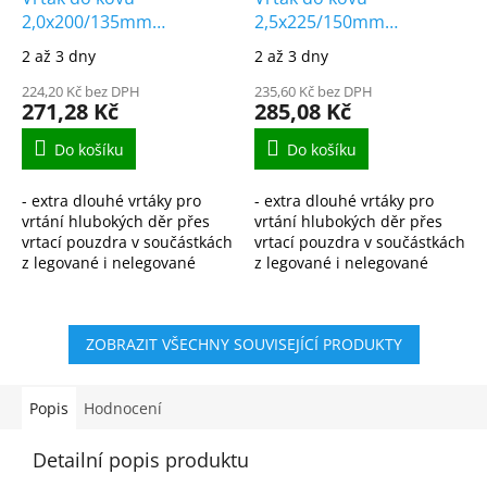
2,0x200/135mm
2,5x225/150mm
vybrušovaný extra
vybrušovaný extra
2 až 3 dny
2 až 3 dny
dlouhý HSS-G DIN1869/3
dlouhý HSS-G DIN1869/3
224,20 Kč bez DPH
235,60 Kč bez DPH
271,28 Kč
285,08 Kč
Do košíku
Do košíku
- extra dlouhé vrtáky pro
- extra dlouhé vrtáky pro
vrtání hlubokých děr přes
vrtání hlubokých děr přes
vrtací pouzdra v součástkách
vrtací pouzdra v součástkách
z legované i nelegované
z legované i nelegované
oceli, ocelolitiny do pevnosti
oceli, ocelolitiny do pevnosti
900N/mm2, šedé,
900N/mm2, šedé,
temperované i tvárné...
temperované i tvárné...
ZOBRAZIT VŠECHNY SOUVISEJÍCÍ PRODUKTY
Popis
Hodnocení
Detailní popis produktu