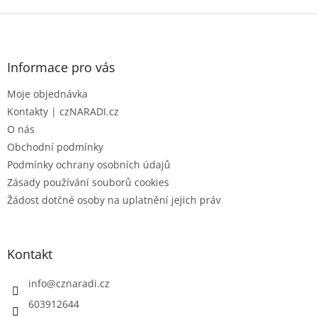
Z
á
p
a
Informace pro vás
t
Moje objednávka
í
Kontakty | czNARADI.cz
O nás
Obchodní podmínky
Podmínky ochrany osobních údajů
Zásady používání souborů cookies
Žádost dotčné osoby na uplatnění jejich práv
Kontakt
info
@
cznaradi.cz
603912644