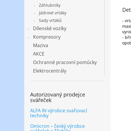
Záhlubníky
Det
Jádrové vrtáky
Sady vrtáků
- vr
maxi
Dílenské vozíky
vyro
Kompresory
- bř
opot
Maziva
AKCE
Ochranné pracovní pomůcky
Elektrocentrály
Autorizovaný prodejce
svářeček
ALFA IN výrobce svařovací
techniky
Omicron – český výrobce