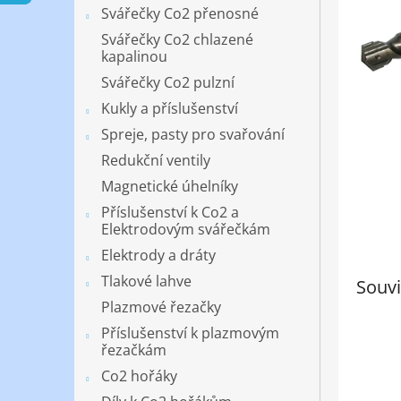
n
Svářečky Co2 přenosné
e
Svářečky Co2 chlazené
l
kapalinou
Svářečky Co2 pulzní
Kukly a příslušenství
Spreje, pasty pro svařování
Redukční ventily
Magnetické úhelníky
Příslušenství k Co2 a
Elektrodovým svářečkám
Elektrody a dráty
Tlakové lahve
Souvi
Plazmové řezačky
Příslušenství k plazmovým
řezačkám
Co2 hořáky