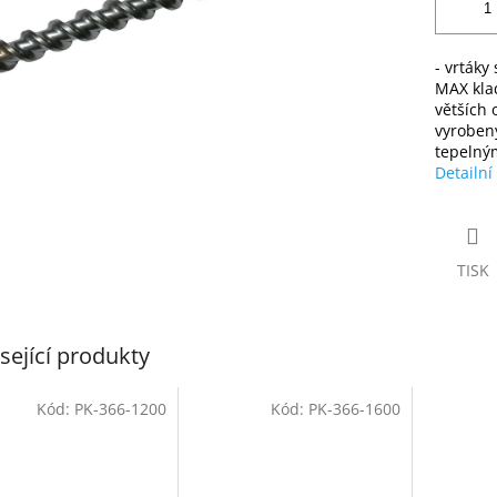
- vrtáky
MAX klad
větších 
vyrobený
tepelný
Detailní
TISK
sející produkty
Kód:
PK-366-1200
Kód:
PK-366-1600