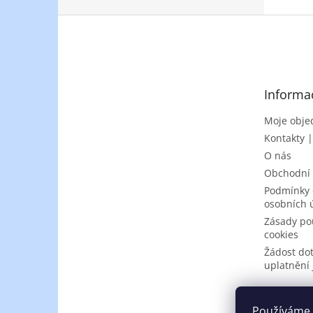
Z
á
p
a
t
Informa
í
Moje obje
Kontakty 
O nás
Obchodní
Podmínky 
osobních 
Zásady po
cookies
Žádost do
uplatnění 
Používáme 