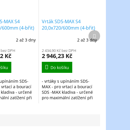
DS-MAX S4
Vrták SDS-MAX S4
/600mm (4-břit)
20,0x720/600mm (4-břit)
Další
produkt
2 až 3 dny
2 až 3 dny
č bez DPH
2 434,90 Kč bez DPH
42 Kč
2 946,23 Kč
šíku
Do košíku
s upínáním SDS-
- vrtáky s upínáním SDS-
 vrtací a bourací
MAX - pro vrtací a bourací
kladiva - určené
SDS -MAX kladiva - určené
ální zatížení při
pro maximální zatížení při
ších otvorů do
vrtání větších otvorů do
mene, cihly a
zdiva, kamene, cihly a
e vyrobený z...
betonu - je vyrobený z...