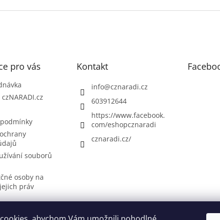
ce pro vás
Kontakt
Facebo
dnávka
info
@
cznaradi.cz
| czNARADI.cz
603912644
https://www.facebook.
 podmínky
com/eshopcznaradi
ochrany
cznaradi.cz/
údajů
užívání souborů
tčné osoby na
jejich práv
cookies, abychom Vám umožnili pohodlné