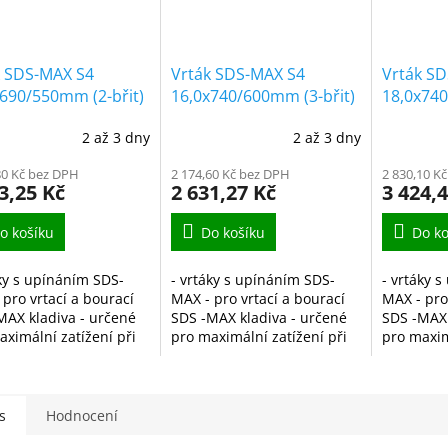
k SDS-MAX S4
Vrták SDS-MAX S4
Vrták S
690/550mm (2-břit)
16,0x740/600mm (3-břit)
18,0x740
2 až 3 dny
2 až 3 dny
80 Kč bez DPH
2 174,60 Kč bez DPH
2 830,10 K
3,25 Kč
2 631,27 Kč
3 424,
o košíku
Do košíku
Do ko
áky s upínáním SDS-
- vrtáky s upínáním SDS-
- vrtáky 
 pro vrtací a bourací
MAX - pro vrtací a bourací
MAX - pro
MAX kladiva - určené
SDS -MAX kladiva - určené
SDS -MAX 
aximální zatížení při
pro maximální zatížení při
pro maxim
 větších otvorů do
vrtání větších otvorů do
vrtání vět
, kamene, cihly a
zdiva, kamene, cihly a
zdiva, ka
 - je vyrobený z...
betonu - je vyrobený z...
betonu - j
s
Hodnocení