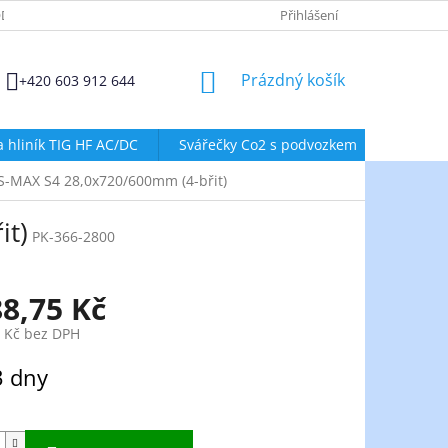
DMÍNKY OCHRANY OSOBNÍCH ÚDAJŮ
ZÁSADY POUŽÍVÁNÍ SOUBORŮ
Přihlášení
NÁKUPNÍ
Prázdný košík
+420 603 912 644
KOŠÍK
a hliník TIG HF AC/DC
Svářečky Co2 s podvozkem
Svářeč
S-MAX S4 28,0x720/600mm (4-břit)
it)
PK-366-2800
88,75 Kč
0 Kč bez DPH
3 dny