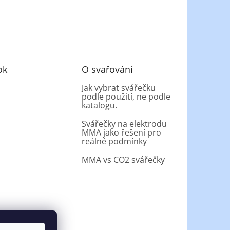
ok
O svařování
Jak vybrat svářečku
podle použití, ne podle
katalogu.
Svářečky na elektrodu
MMA jako řešení pro
reálné podmínky
MMA vs CO2 svářečky