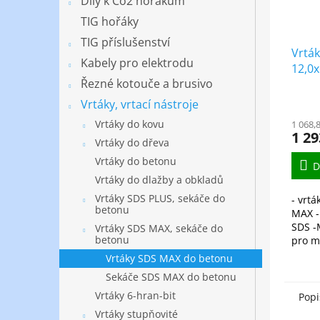
Díly k Co2 hořákům
TIG hořáky
TIG příslušenství
Vrtá
Kabely pro elektrodu
12,0x
Řezné kotouče a brusivo
Vrtáky, vrtací nástroje
Vrtáky do kovu
1 068,
1 29
Vrtáky do dřeva
Vrtáky do betonu
D
Vrtáky do dlažby a obkladů
Vrtáky SDS PLUS, sekáče do
- vrt
betonu
MAX -
SDS -
Vrtáky SDS MAX, sekáče do
betonu
pro m
vrtání
Vrtáky SDS MAX do betonu
zdiva
Sekáče SDS MAX do betonu
betonu
Vrtáky 6-hran-bit
Popi
Vrtáky stupňovité