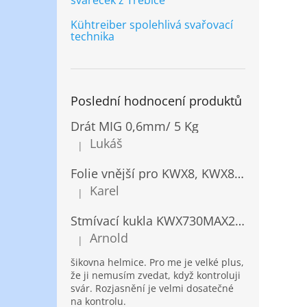
svářeček z Třebíče
Kühtreiber spolehlivá svařovací
technika
Poslední hodnocení produktů
Drát MIG 0,6mm/ 5 Kg
Lukáš
|
Hodnocení produktu je 5 z 5 hvězdiček.
Folie vnější pro KWX8, KWX820/ 10ks
Karel
|
Hodnocení produktu je 5 z 5 hvězdiček.
Stmívací kukla KWX730MAX2,5!® + NANOClean
Arnold
|
Hodnocení produktu je 5 z 5 hvězdiček.
šikovna helmice. Pro me je velké plus,
že ji nemusím zvedat, když kontroluji
svár. Rozjasnění je velmi dosatečné
na kontrolu.