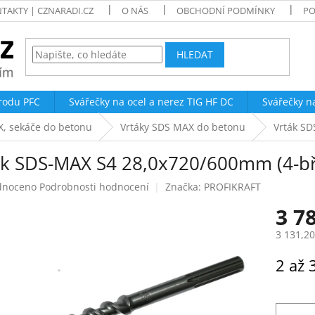
TAKTY | CZNARADI.CZ
O NÁS
OBCHODNÍ PODMÍNKY
PO
HLEDAT
trodu PFC
Svářečky na ocel a nerez TIG HF DC
Svářečky n
X, sekáče do betonu
Vrtáky SDS MAX do betonu
Vrták SD
ák SDS-MAX S4 28,0x720/600mm (4-bř
né
dnoceno
Podrobnosti hodnocení
Značka:
PROFIKRAFT
ení
3 7
tu
3 131,2
Měrná
2 až 
cena:
ek.