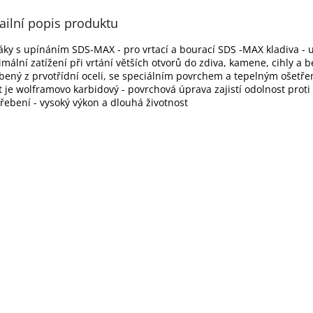
ailní popis produktu
táky s upínáním SDS-MAX - pro vrtací a bourací SDS -MAX kladiva - 
mální zatížení při vrtání větších otvorů do zdiva, kamene, cihly a b
bený z prvotřídní oceli, se speciálním povrchem a tepelným ošetř
it je wolframovo karbidový - povrchová úprava zajistí odolnost proti
řebení - vysoký výkon a dlouhá životnost