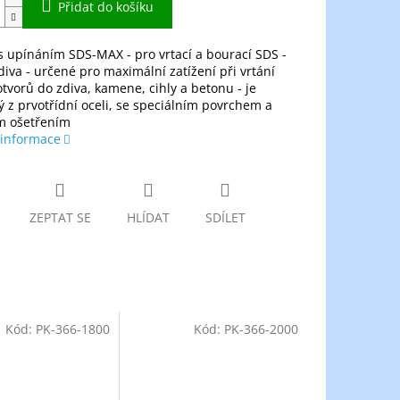
Přidat do košíku
 s upínáním SDS-MAX - pro vrtací a bourací SDS -
iva - určené pro maximální zatížení při vrtání
otvorů do zdiva, kamene, cihly a betonu - je
 z prvotřídní oceli, se speciálním povrchem a
m ošetřením
 informace
ZEPTAT SE
HLÍDAT
SDÍLET
Kód:
PK-366-1800
Kód:
PK-366-2000