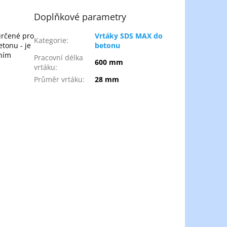
Doplňkové parametry
určené pro
Vrtáky SDS MAX do
Kategorie
:
etonu - je
betonu
ením
Pracovní délka
600 mm
vrtáku
:
Průměr vrtáku
:
28 mm