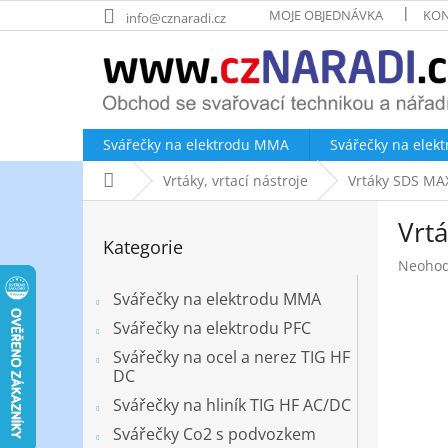
Přejít
MOJE OBJEDNÁVKA
KON
info@cznaradi.cz
na
obsah
Svářečky na elektrodu MMA
Svářečky na elek
Domů
Vrtáky, vrtací nástroje
Vrtáky SDS MA
P
Vrt
o
Přeskočit
Kategorie
kategorie
s
Průměr
Neoho
t
hodnoc
r
Svářečky na elektrodu MMA
produk
a
je
Svářečky na elektrodu PFC
n
0,0
Svářečky na ocel a nerez TIG HF
z
n
DC
5
í
hvězdič
Svářečky na hliník TIG HF AC/DC
p
a
Svářečky Co2 s podvozkem