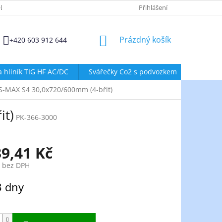
DMÍNKY OCHRANY OSOBNÍCH ÚDAJŮ
ZÁSADY POUŽÍVÁNÍ SOUBORŮ
Přihlášení
NÁKUPNÍ
Prázdný košík
+420 603 912 644
KOŠÍK
a hliník TIG HF AC/DC
Svářečky Co2 s podvozkem
Svářeč
S-MAX S4 30,0x720/600mm (4-břit)
it)
PK-366-3000
39,41 Kč
č bez DPH
3 dny