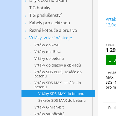
Díly k Co2 hořákům
TIG hořáky
TIG příslušenství
Vrtá
Kabely pro elektrodu
12,0x
Řezné kotouče a brusivo
Vrtáky, vrtací nástroje
Vrtáky do kovu
1 068,
1 29
Vrtáky do dřeva
Vrtáky do betonu
D
Vrtáky do dlažby a obkladů
Vrtáky SDS PLUS, sekáče do
- vrt
betonu
MAX -
SDS -
Vrtáky SDS MAX, sekáče do
betonu
pro m
vrtání
Vrtáky SDS MAX do betonu
zdiva
Sekáče SDS MAX do betonu
betonu
Vrtáky 6-hran-bit
Popi
Vrtáky stupňovité