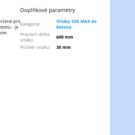
Doplňkové parametry
určené pro
Vrtáky SDS MAX do
Kategorie
:
etonu - je
betonu
ením
Pracovní délka
600 mm
vrtáku
:
Průměr vrtáku
:
30 mm