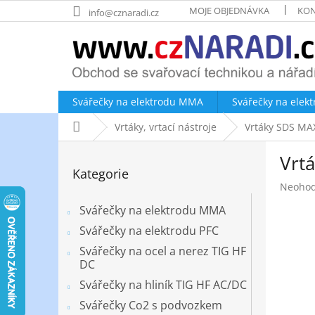
Přejít
MOJE OBJEDNÁVKA
KON
info@cznaradi.cz
na
obsah
Svářečky na elektrodu MMA
Svářečky na elek
Domů
Vrtáky, vrtací nástroje
Vrtáky SDS MA
P
Vrt
o
Přeskočit
Kategorie
kategorie
s
Průměr
Neoho
t
hodnoc
r
Svářečky na elektrodu MMA
produk
a
je
Svářečky na elektrodu PFC
n
0,0
Svářečky na ocel a nerez TIG HF
z
n
DC
5
í
hvězdič
Svářečky na hliník TIG HF AC/DC
p
a
Svářečky Co2 s podvozkem