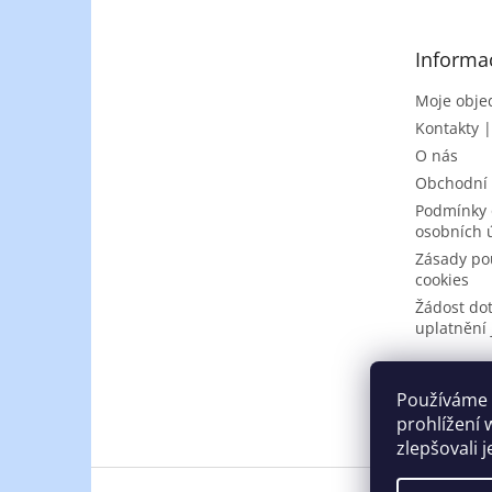
a
t
Informa
í
Moje obje
Kontakty 
O nás
Obchodní
Podmínky 
osobních 
Zásady po
cookies
Žádost do
uplatnění 
Používáme 
prohlížení 
zlepšovali 