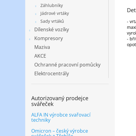
Záhlubníky
Det
Jádrové vrtáky
Sady vrtáků
- vr
maxi
Dílenské vozíky
vyro
Kompresory
- bř
opot
Maziva
AKCE
Ochranné pracovní pomůcky
Elektrocentrály
Autorizovaný prodejce
svářeček
ALFA IN výrobce svařovací
techniky
Omicron – český výrobce