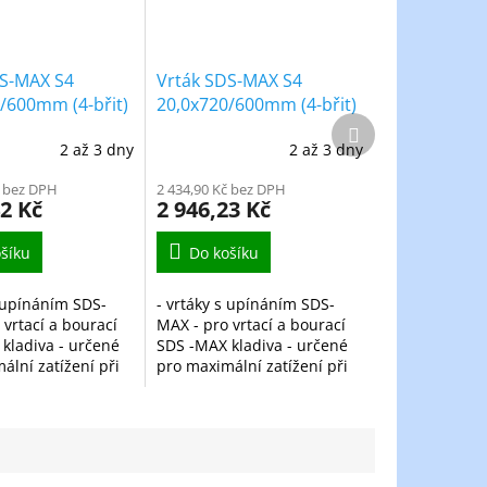
DS-MAX S4
Vrták SDS-MAX S4
/600mm (4-břit)
20,0x720/600mm (4-břit)
Další
produkt
2 až 3 dny
2 až 3 dny
č bez DPH
2 434,90 Kč bez DPH
42 Kč
2 946,23 Kč
šíku
Do košíku
s upínáním SDS-
- vrtáky s upínáním SDS-
 vrtací a bourací
MAX - pro vrtací a bourací
kladiva - určené
SDS -MAX kladiva - určené
ální zatížení při
pro maximální zatížení při
ších otvorů do
vrtání větších otvorů do
mene, cihly a
zdiva, kamene, cihly a
e vyrobený z...
betonu - je vyrobený z...