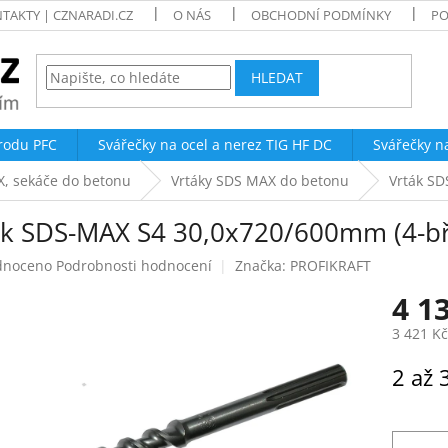
TAKTY | CZNARADI.CZ
O NÁS
OBCHODNÍ PODMÍNKY
PO
HLEDAT
trodu PFC
Svářečky na ocel a nerez TIG HF DC
Svářečky n
X, sekáče do betonu
Vrtáky SDS MAX do betonu
Vrták SD
ák SDS-MAX S4 30,0x720/600mm (4-bř
né
dnoceno
Podrobnosti hodnocení
Značka:
PROFIKRAFT
ení
4 1
tu
3 421 K
Měrná
2 až 
cena:
ek.