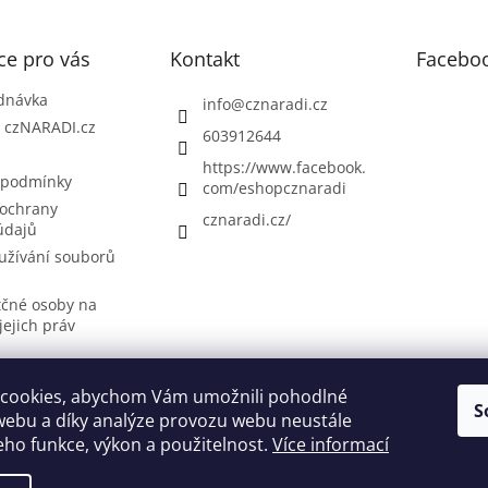
ce pro vás
Kontakt
Facebo
dnávka
info
@
cznaradi.cz
| czNARADI.cz
603912644
https://www.facebook.
 podmínky
com/eshopcznaradi
ochrany
cznaradi.cz/
údajů
užívání souborů
tčné osoby na
jejich práv
cookies, abychom Vám umožnili pohodlné
S
Možnosti doručení
Nakupovani
Možností platby
Výběr svářečky
webu a díky analýze provozu webu neustále
jeho funkce, výkon a použitelnost.
Více informací