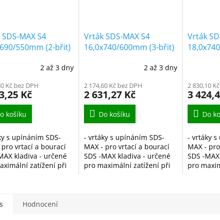
k SDS-MAX S4
Vrták SDS-MAX S4
Vrták S
690/550mm (2-břit)
16,0x740/600mm (3-břit)
18,0x740
2 až 3 dny
2 až 3 dny
80 Kč bez DPH
2 174,60 Kč bez DPH
2 830,10 K
3,25 Kč
2 631,27 Kč
3 424,
o košíku
Do košíku
Do ko
áky s upínáním SDS-
- vrtáky s upínáním SDS-
- vrtáky 
 pro vrtací a bourací
MAX - pro vrtací a bourací
MAX - pro
MAX kladiva - určené
SDS -MAX kladiva - určené
SDS -MAX 
aximální zatížení při
pro maximální zatížení při
pro maxim
 větších otvorů do
vrtání větších otvorů do
vrtání vět
, kamene, cihly a
zdiva, kamene, cihly a
zdiva, ka
 - je vyrobený z...
betonu - je vyrobený z...
betonu - j
s
Hodnocení