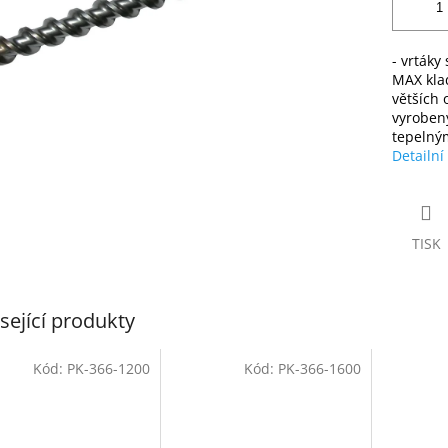
- vrtáky
MAX klad
větších 
vyrobený
tepelný
Detailní
TISK
sející produkty
Kód:
PK-366-1200
Kód:
PK-366-1600