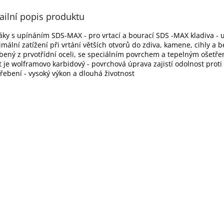
ailní popis produktu
táky s upínáním SDS-MAX - pro vrtací a bourací SDS -MAX kladiva - 
mální zatížení při vrtání větších otvorů do zdiva, kamene, cihly a b
bený z prvotřídní oceli, se speciálním povrchem a tepelným ošetř
it je wolframovo karbidový - povrchová úprava zajistí odolnost proti
řebení - vysoký výkon a dlouhá životnost