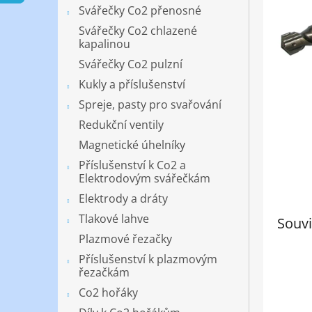
n
Svářečky Co2 přenosné
e
Svářečky Co2 chlazené
l
kapalinou
Svářečky Co2 pulzní
Kukly a příslušenství
Spreje, pasty pro svařování
Redukční ventily
Magnetické úhelníky
Příslušenství k Co2 a
Elektrodovým svářečkám
Elektrody a dráty
Tlakové lahve
Souvi
Plazmové řezačky
Příslušenství k plazmovým
řezačkám
Co2 hořáky