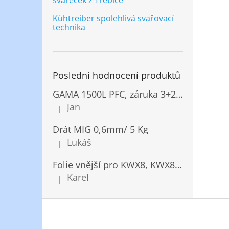
svářeček z Třebíče
Kühtreiber spolehlivá svařovací
technika
Poslední hodnocení produktů
GAMA 1500L PFC, záruka 3+2 roky
Jan
|
Hodnocení produktu je 5 z 5 hvězdiček.
Drát MIG 0,6mm/ 5 Kg
Lukáš
|
Hodnocení produktu je 5 z 5 hvězdiček.
Folie vnější pro KWX8, KWX820/ 10ks
Karel
|
Hodnocení produktu je 5 z 5 hvězdiček.
Z
á
p