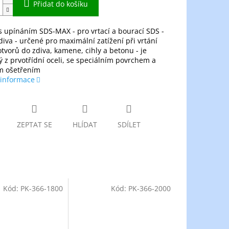
Přidat do košíku
 s upínáním SDS-MAX - pro vrtací a bourací SDS -
iva - určené pro maximální zatížení při vrtání
otvorů do zdiva, kamene, cihly a betonu - je
 z prvotřídní oceli, se speciálním povrchem a
m ošetřením
 informace
ZEPTAT SE
HLÍDAT
SDÍLET
Kód:
PK-366-1800
Kód:
PK-366-2000