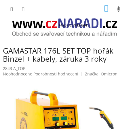
Přejít
NÁKUP
na
obsah
KOŠÍK
+420 603 912 644
GAMASTAR 176L SET TOP hořák
Binzel + kabely, záruka 3 roky
2843 A_TOP
Průměrné
Neohodnoceno
Podrobnosti hodnocení
Značka:
Omicron
hodnocení
produktu
je
0,0
z
5
hvězdiček.