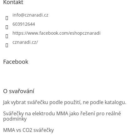
Kontakt
info
@
cznaradi.cz
603912644
https://www.facebook.com/eshopcznaradi
cznaradi.cz/
Facebook
O svařování
Jak vybrat svářečku podle použití, ne podle katalogu.
Svářečky na elektrodu MMA jako řešení pro reálné
podmínky
MMA vs CO2 svářečky