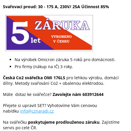
Svařovací proud: 30 - 175 A, 230V/ 25A Účinnost 85%
Na výrobek Omicron záruka 5 roků pro domácnosti.
Pro firmy (nákup na IČ) 3 roky.
Česká Co2 svářečka OMI 176LS
pro lehkou výrobu, domácí
dílny. Metody svařování Co2 + obalenou elektrodou.
Máte dotaz ke svářečce?
Zavolejte nám 603912644
Přejete si upravit SET? Vyhotovíme Vám cenovou
nabídku
info@cznaradi.cz
Na svářečku
poskytujeme prodlouženou záruku
. Zajistíme
servis po celé ČR.