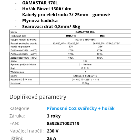
-
GAMASTAR 176L
-
Hořák Binzel 150A/ 4m
-
Kabely pro elektrodu 3/ 25mm - gumové
-
Plynová hadička
-
Svařovací drát 0,8mm/ 5kg
Doplňkové parametry
Kategorie
:
Přenosné Co2 svářečky + hořák
Záruka
:
3 roky
EAN
:
8592621002119
Napájecí napětí
:
230 V
Jištění
:
25 A