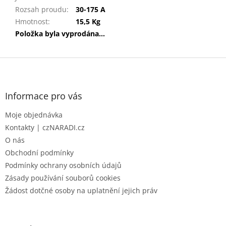
Rozsah proudu
:
30-175 A
Hmotnost
:
15,5 Kg
Položka byla vyprodána…
Z
á
p
a
Informace pro vás
t
Moje objednávka
í
Kontakty | czNARADI.cz
O nás
Obchodní podmínky
Podmínky ochrany osobních údajů
Zásady používání souborů cookies
Žádost dotčné osoby na uplatnění jejich práv