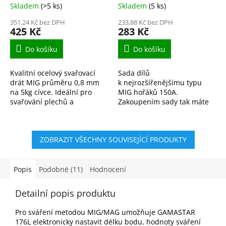
Skladem
(>5 ks)
Skladem
(5 ks)
351,24 Kč bez DPH
233,88 Kč bez DPH
425 Kč
283 Kč
Do košíku
Do košíku
Kvalitní ocelový svařovací
Sada dílů
drát MIG průměru 0,8 mm
k nejrozšířenějšímu typu
na 5kg cívce. Ideální pro
MIG hořáků 150A.
svařování plechů a
Zakoupením sady tak máte
ocelových konstrukcí v
vždy potřebný materiál po
ochranné atmosféře CO₂
ruce.
nebo argonu. Stabilní oblouk
ZOBRAZIT VŠECHNY SOUVISEJÍCÍ PRODUKTY
a...
Popis
Podobné (11)
Hodnocení
Detailní popis produktu
Pro sváření metodou MIG/MAG umožňuje GAMASTAR
176L elektronicky nastavit délku bodu, hodnoty sváření