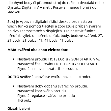
dlouhými body či přepnout stroj do režimu dvoutakt nebo
čtyřtakt. Digitální V-A metr. Posuv s hnanou horní i dolní
kladkou.
Stroj je vybaven digitální řídící deskou pro nastavení
všech funkcí pomocí tlačítek a zobrazuje průběh sváření
na dvou samostatných displejích. Lze nastavit funkce:
předfuk, výlet, dohoření, dofuk, body, bodové sváření, 2T,
2T body, 2T pulzy, 4T, 4T body, 4T pulzy
MMA-sváření obalenou elektrodou
:
Nastavení proudu HOTSTARTu / SOFTSTARTu v %.
Nastavení času trvání HOTSTARTu / SOFTSTARTu.
Plynulé nastavení svářecího proudu.
DC TIG-sváření
netavícíse wolframovou elektrodou
Nastavení doby doběhu svářecího proudu.
Nastavení koncového proudu.
Plynulá regulace svářecího proudu
TIG pulz
Obsah balení