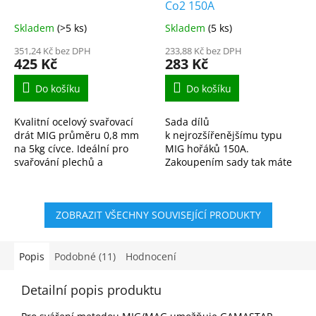
Co2 150A
Skladem
(>5 ks)
Skladem
(5 ks)
351,24 Kč bez DPH
233,88 Kč bez DPH
425 Kč
283 Kč
Do košíku
Do košíku
Kvalitní ocelový svařovací
Sada dílů
drát MIG průměru 0,8 mm
k nejrozšířenějšímu typu
na 5kg cívce. Ideální pro
MIG hořáků 150A.
svařování plechů a
Zakoupením sady tak máte
ocelových konstrukcí v
vždy potřebný materiál po
ochranné atmosféře CO₂
ruce.
nebo argonu. Stabilní oblouk
ZOBRAZIT VŠECHNY SOUVISEJÍCÍ PRODUKTY
a...
Popis
Podobné (11)
Hodnocení
Detailní popis produktu