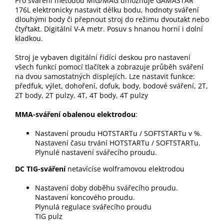
Pro sváření metodou MIG/MAG umožňuje GAMASTAR
176L elektronicky nastavit délku bodu, hodnoty sváření
dlouhými body či přepnout stroj do režimu dvoutakt nebo
čtyřtakt. Digitální V-A metr. Posuv s hnanou horní i dolní
kladkou.
Stroj je vybaven digitální řídící deskou pro nastavení
všech funkcí pomocí tlačítek a zobrazuje průběh sváření
na dvou samostatných displejích. Lze nastavit funkce:
předfuk, výlet, dohoření, dofuk, body, bodové sváření, 2T,
2T body, 2T pulzy, 4T, 4T body, 4T pulzy
MMA-sváření obalenou elektrodou
:
Nastavení proudu HOTSTARTu / SOFTSTARTu v %.
Nastavení času trvání HOTSTARTu / SOFTSTARTu.
Plynulé nastavení svářecího proudu.
DC TIG-sváření
netavícíse wolframovou elektrodou
Nastavení doby doběhu svářecího proudu.
Nastavení koncového proudu.
Plynulá regulace svářecího proudu
TIG pulz