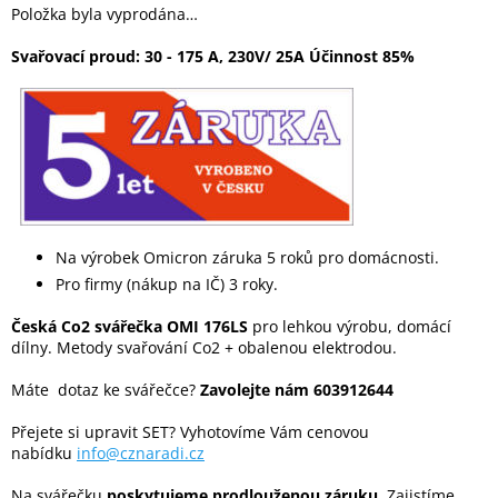
Položka byla vyprodána…
Svařovací proud: 30 - 175 A, 230V/ 25A Účinnost 85%
Na výrobek Omicron záruka 5 roků pro domácnosti.
Pro firmy (nákup na IČ) 3 roky.
Česká Co2 svářečka OMI 176LS
pro lehkou výrobu, domácí
dílny. Metody svařování Co2 + obalenou elektrodou.
Máte dotaz ke svářečce?
Zavolejte nám 603912644
Přejete si upravit SET? Vyhotovíme Vám cenovou
nabídku
info@cznaradi.cz
Na svářečku
poskytujeme prodlouženou záruku
. Zajistíme