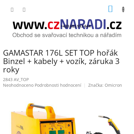
Přejít
NÁKUP
na
obsah
KOŠÍK
+420 603 912 644
GAMASTAR 176L SET TOP hořák
Binzel + kabely + vozík, záruka 3
roky
2843 AV_TOP
Průměrné
Neohodnoceno
Podrobnosti hodnocení
Značka:
Omicron
hodnocení
produktu
je
0,0
z
5
hvězdiček.