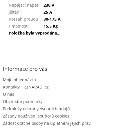
Napájecí napětí
:
230 V
Jištění
:
25 A
Rozsah proudu
:
30-175 A
Hmotnost
:
15,5 Kg
Položka byla vyprodána…
Z
á
p
a
Informace pro vás
t
Moje objednávka
í
Kontakty | czNARADI.cz
O nás
Obchodní podmínky
Podmínky ochrany osobních údajů
Zásady používání souborů cookies
Žádost dotčné osoby na uplatnění jejich práv