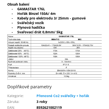
Obsah balení
-
GAMASTAR 176L
-
Hořák Binzel 150A/ 4m
-
Kabely pro elektrodu 3/ 25mm - gumové
-
Svářečský vozík
-
Plynová hadička
-
Svařovací drát 0,8mm/ 5kg
Doplňkové parametry
Kategorie
:
Přenosné Co2 svářečky + hořák
Záruka
:
3 roky
EAN
:
8592621002119