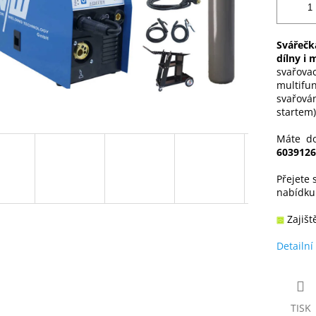
Svářečk
dílny i
svařovac
multifun
svařová
startem)
Máte do
6039126
Přejete 
nabídk
Zajišt
Detailní
TISK