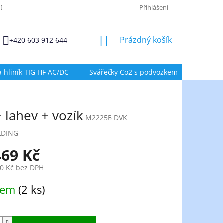
DMÍNKY OCHRANY OSOBNÍCH ÚDAJŮ
ZÁSADY POUŽÍVÁNÍ SOUBORŮ
Přihlášení
NÁKUPNÍ
Prázdný košík
+420 603 912 644
KOŠÍK
a hliník TIG HF AC/DC
Svářečky Co2 s podvozkem
Svářeč
 lahev + vozík
M2225B DVK
LDING
469 Kč
30 Kč bez DPH
dem
(2 ks)