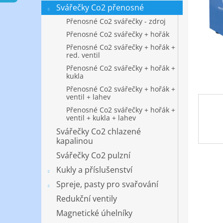
n
Svářečky Co2 přenosné
e
Přenosné Co2 svářečky - zdroj
l
Přenosné Co2 svářečky + hořák
Přenosné Co2 svářečky + hořák +
red. ventil
Přenosné Co2 svářečky + hořák +
kukla
Přenosné Co2 svářečky + hořák +
ventil + lahev
Přenosné Co2 svářečky + hořák +
ventil + kukla + lahev
Svářečky Co2 chlazené
kapalinou
Svářečky Co2 pulzní
Kukly a příslušenství
Spreje, pasty pro svařování
Redukční ventily
Magnetické úhelníky