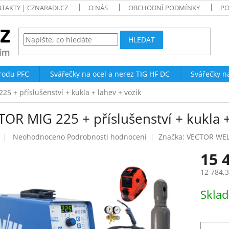
TAKTY | CZNARADI.CZ
O NÁS
OBCHODNÍ PODMÍNKY
PO
HLEDAT
trodu PFC
Svářečky na ocel a nerez TIG HF DC
Svářečky n
5 + příslušenství + kukla + lahev + vozík
OR MIG 225 + příslušenství + kukla +
Průměrné
Neohodnoceno
Podrobnosti hodnocení
Značka:
VECTOR WE
hodnocení
15 
produktu
je
12 784,
0,0
z
Měrná
Skla
5
cena:
hvězdiček.