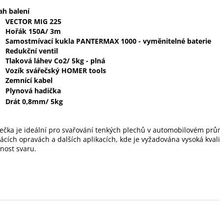
h balení
VECTOR MIG 225
Hořák 150A/ 3m
Samostmívací kukla PANTERMAX 1000 - vyměnitelné baterie
Redukční ventil
Tlaková láhev Co2/ 5kg - plná
Vozík svářečský HOMER tools
Zemnící kabel
Plynová hadička
Drát 0,8mm/ 5kg
ečka je ideální pro svařování tenkých plechů v automobilovém prů
cích opravách a dalších aplikacích, kde je vyžadována vysoká kvali
nost svaru.