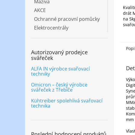
Maziva
Kvalit
AKCE
drát 
Ochranné pracovní pomůcky
na 5kg
svařo
Elektrocentrály
ocelo
ochra
nebo 
oblouk
Popi
Autorizovaný prodejce
svářeček
Det
ALFA IN výrobce svařovací
techniky
Výko
Omicron – český výrobce
Digi
svářeček z Třebíče
Syne
prům
Kühtreiber spolehlivá svařovací
MMA 
technika
stab
Komp
mm 
Vlas
Poslední hodnocení produktů