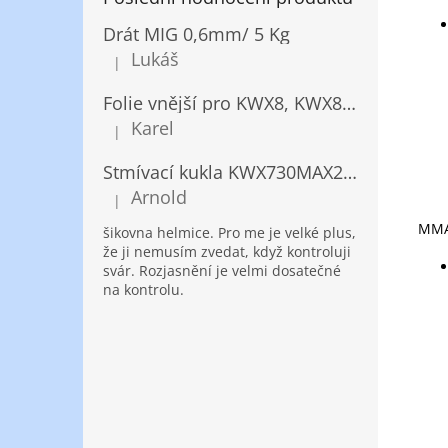
Drát MIG 0,6mm/ 5 Kg
Lukáš
|
Hodnocení produktu je 5 z 5 hvězdiček.
Folie vnější pro KWX8, KWX820/ 10ks
Karel
|
Hodnocení produktu je 5 z 5 hvězdiček.
Stmívací kukla KWX730MAX2,5!® + NANOClean
Arnold
|
Hodnocení produktu je 5 z 5 hvězdiček.
MMA
šikovna helmice. Pro me je velké plus,
že ji nemusím zvedat, když kontroluji
svár. Rozjasnění je velmi dosatečné
na kontrolu.