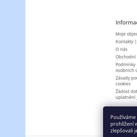
p
a
t
Informa
í
Moje obje
Kontakty 
O nás
Obchodní
Podmínky 
osobních 
Zásady po
cookies
Žádost do
uplatnění 
Používáme 
prohlížení 
zlepšovali 