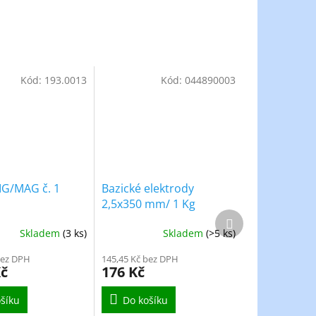
Kód:
193.0013
Kód:
044890003
IG/MAG č. 1
Bazické elektrody
2,5x350 mm/ 1 Kg
Další
produkt
Skladem
(3 ks)
Skladem
(>5 ks)
bez DPH
145,45 Kč bez DPH
Kč
176 Kč
šíku
Do košíku