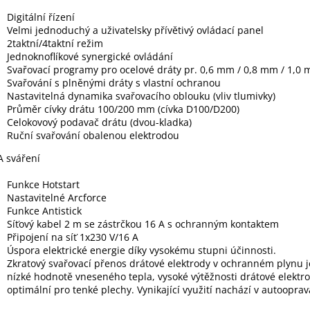
Digitální řízení
Velmi jednoduchý a uživatelsky přívětivý ovládací panel
2taktní/4taktní režim
Jednoknoflíkové synergické ovládání
Svařovací programy pro ocelové dráty pr. 0,6 mm / 0,8 mm / 1,0
Svařování s plněnými dráty s vlastní ochranou
Nastavitelná dynamika svařovacího oblouku (vliv tlumivky)
Průměr cívky drátu 100/200 mm (cívka D100/D200)
Celokovový podavač drátu (dvou-kladka)
Ruční svařování obalenou elektrodou
 sváření
Funkce Hotstart
Nastavitelné Arcforce
Funkce Antistick
Síťový kabel 2 m se zástrčkou 16 A s ochranným kontaktem
Připojení na síť 1x230 V/16 A
Úspora elektrické energie díky vysokému stupni účinnosti.
Zkratový svařovací přenos drátové elektrody v ochranném plynu j
nízké hodnotě vneseného tepla, vysoké výtěžnosti drátové elektr
optimální pro tenké plechy. Vynikající využití nachází v autooprav