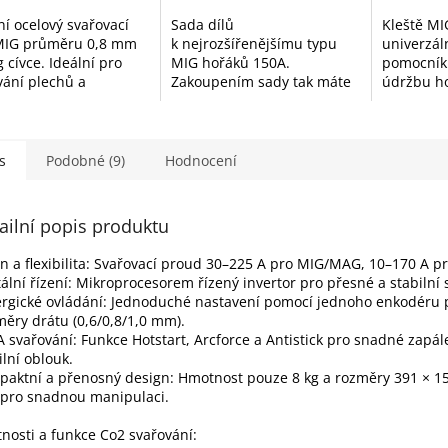
ní ocelový svařovací
Sada dílů
Kleště M
MIG průměru 0,8 mm
k nejrozšířenějšímu typu
univerzál
 cívce. Ideální pro
MIG hořáků 150A.
pomocník 
vání plechů a
Zakoupením sady tak máte
údržbu h
vých konstrukcí v
vždy potřebný materiál po
těchto kl
nné atmosféře CO₂
ruce.
vyčistíte 
argonu. Stabilní
rozstřiku,
 a...
nebo přes
s
Podobné (9)
Hodnocení
ailní popis produktu
n a flexibilita: Svařovací proud 30–225 A pro MIG/MAG, 10–170 A 
tální řízení: Mikroprocesorem řízený invertor pro přesné a stabilní 
rgické ovládání: Jednoduché nastavení pomocí jednoho enkodéru 
ěry drátu (0,6/0,8/1,0 mm).
svařování: Funkce Hotstart, Arcforce a Antistick pro snadné zapál
ilní oblouk.
aktní a přenosný design: Hmotnost pouze 8 kg a rozměry 391 × 1
pro snadnou manipulaci.
tnosti a funkce Co2 svařování: