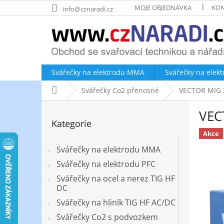
Přejít
MOJE OBJEDNÁVKA
KON
info@cznaradi.cz
na
obsah
Svářečky na elektrodu MMA
Svářečky na elek
Domů
Svářečky Co2 přenosné
VECTOR MIG 22
P
VECT
o
Přeskočit
Kategorie
kategorie
s
Akce
t
r
Svářečky na elektrodu MMA
a
Svářečky na elektrodu PFC
n
Svářečky na ocel a nerez TIG HF
n
DC
í
Svářečky na hliník TIG HF AC/DC
p
a
Svářečky Co2 s podvozkem