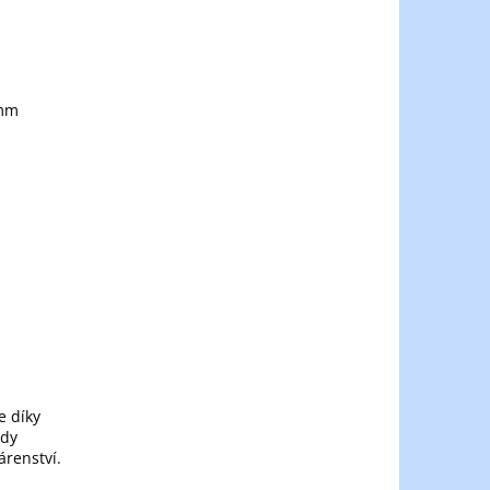
 mm
e díky
ody
árenství.