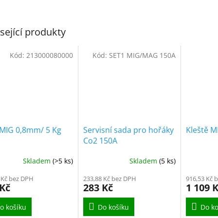
sející produkty
Kód:
213000080000
Kód:
SET1 MIG/MAG 150A
 MIG 0,8mm/ 5 Kg
Servisní sada pro hořáky
Kleště M
Co2 150A
Skladem
(>5 ks)
Skladem
(5 ks)
 Kč bez DPH
233,88 Kč bez DPH
916,53 Kč 
 Kč
283 Kč
1 109 
o košíku
Do košíku
Do ko