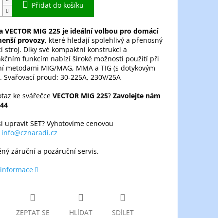
Přidat do košíku
a VECTOR MIG 225 je ideální volbou pro domácí
 menší provozy,
které hledají spolehlivý a přenosný
í stroj. Díky své kompaktní konstrukci a
kčním funkcím nabízí široké možnosti použití při
ní metodami MIG/MAG, MMA a TIG (s dotykovým
. Svařovací proud: 30-225A, 230V/25A
taz ke svářečce
VECTOR MIG 225
?
Zavolejte nám
44
si upravit SET? Vyhotovíme cenovou
u
info@cznaradi.cz
ěný záruční a pozáruční servis.
 informace
ZEPTAT SE
HLÍDAT
SDÍLET