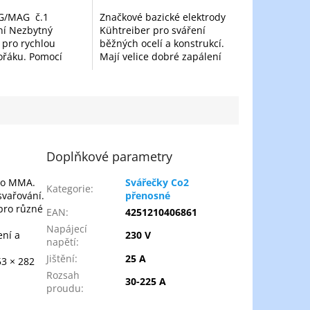
IG/MAG č.1
Značkové bazické elektrody
ní Nezbytný
Kühtreiber pro sváření
pro rychlou
běžných ocelí a konstrukcí.
ořáku. Pomocí
Mají velice dobré zapálení
eští snadno
oblouku a jemnější oblouk.
vnitřek hubice od
Elektrody jsou pro
 povolíte špičku
profesionály i začínající...
ně...
Doplňkové parametry
pro MMA.
Svářečky Co2
Kategorie
:
svařování.
přenosné
pro různé
EAN
:
4251210406861
Napájecí
ení a
230 V
napětí
:
Jištění
:
25 A
53 × 282
Rozsah
30-225 A
proudu
: