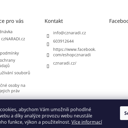
ce pro vás
Kontakt
Facebo
dnávka
info
@
cznaradi.cz
| czNARADI.cz
603912644
https://www.facebook.
 podmínky
com/eshopcznaradi
ochrany
cznaradi.cz/
údajů
užívání souborů
tčné osoby na
jejich práv
cookies, abychom Vám umožnili pohodlné
S
Možnosti doručení
Nakupovani
Možností platby
Výběr svářečky
webu a díky analýze provozu webu neustále
jeho funkce, výkon a použitelnost.
Více informací