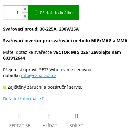
Přidat do košíku
Svařovací proud: 30-225A, 230V/25A
Svařovací invertor pro svařování metodu MIG/MAG a MMA
Máte dotaz ke svářečce
VECTOR MIG 225
?
Zavolejte nám
603912644
Přejete si upravit SET? Vyhotovíme cenovou
nabídku
info@cznaradi.cz
Zajištěný záruční a pozáruční servis.
Detailní informace
ZEPTAT SE
HLÍDAT
SDÍLET