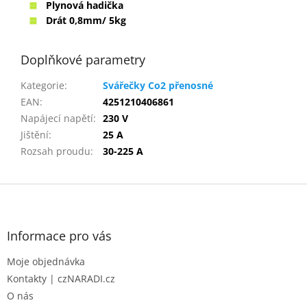
Plynová hadička
Drát 0,8mm/ 5kg
Doplňkové parametry
Kategorie
:
Svářečky Co2 přenosné
EAN
:
4251210406861
Napájecí napětí
:
230 V
Jištění
:
25 A
Rozsah proudu
:
30-225 A
Z
á
p
a
Informace pro vás
t
Moje objednávka
í
Kontakty | czNARADI.cz
O nás