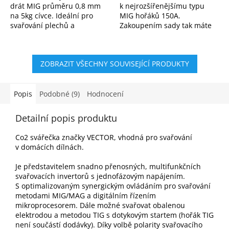
drát MIG průměru 0,8 mm
k nejrozšířenějšímu typu
na 5kg cívce. Ideální pro
MIG hořáků 150A.
svařování plechů a
Zakoupením sady tak máte
ocelových konstrukcí v
vždy potřebný materiál po
ochranné atmosféře CO₂
ruce.
nebo argonu. Stabilní oblouk
ZOBRAZIT VŠECHNY SOUVISEJÍCÍ PRODUKTY
a...
Popis
Podobné (9)
Hodnocení
Detailní popis produktu
Co2 svářečka značky VECTOR, vhodná pro svařování
v domácích dílnách.
Je představitelem snadno přenosných, multifunkčních
svařovacích invertorů s jednofázovým napájením.
S optimalizovaným synergickým ovládáním pro svařování
metodami MIG/MAG a digitálním řízením
mikroprocesorem. Dále možné svařovat obalenou
elektrodou a metodou TIG s dotykovým startem (hořák TIG
není součástí dodávky). Díky volbě polarity svařovacího