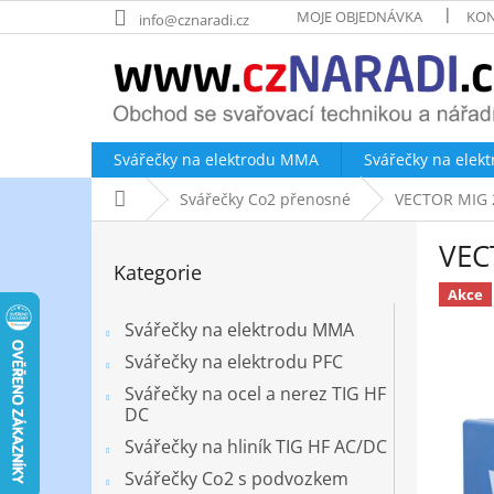
Přejít
MOJE OBJEDNÁVKA
KON
info@cznaradi.cz
na
obsah
Svářečky na elektrodu MMA
Svářečky na elek
Domů
Svářečky Co2 přenosné
VECTOR MIG 22
P
VECT
o
Přeskočit
Kategorie
kategorie
s
Akce
t
r
Svářečky na elektrodu MMA
a
Svářečky na elektrodu PFC
n
Svářečky na ocel a nerez TIG HF
n
DC
í
Svářečky na hliník TIG HF AC/DC
p
a
Svářečky Co2 s podvozkem