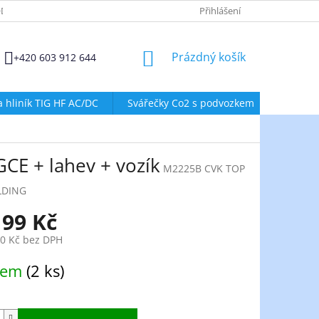
DMÍNKY OCHRANY OSOBNÍCH ÚDAJŮ
ZÁSADY POUŽÍVÁNÍ SOUBORŮ
Přihlášení
NÁKUPNÍ
Prázdný košík
+420 603 912 644
KOŠÍK
a hliník TIG HF AC/DC
Svářečky Co2 s podvozkem
Svářeč
GCE + lahev + vozík
M2225B CVK TOP
LDING
199 Kč
60 Kč bez DPH
dem
(2 ks)