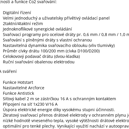
tnosti a funkce Co2 svařování:
Digitální řízení
Velmi jednoduchý a uživatelsky přívětivý ovládací panel
2taktní/4taktní režim
Jednoknoflíkové synergické ovládání
Svařovací programy pro ocelové dráty pr. 0,6 mm / 0,8 mm / 1,0
Svařování s plněnými dráty s vlastní ochranou
Nastavitelná dynamika svařovacího oblouku (vliv tlumivky)
Průměr cívky drátu 100/200 mm (cívka D100/D200)
Celokovový podavač drátu (dvou-kladka)
Ruční svařování obalenou elektrodou
 sváření
Funkce Hotstart
Nastavitelné Arcforce
Funkce Antistick
Síťový kabel 2 m se zástrčkou 16 A s ochranným kontaktem
Připojení na síť 1x230 V/16 A
Úspora elektrické energie díky vysokému stupni účinnosti.
Zkratový svařovací přenos drátové elektrody v ochranném plynu j
nízké hodnotě vneseného tepla, vysoké výtěžnosti drátové elektr
optimální pro tenké plechy. Vynikající využití nachází v autooprav