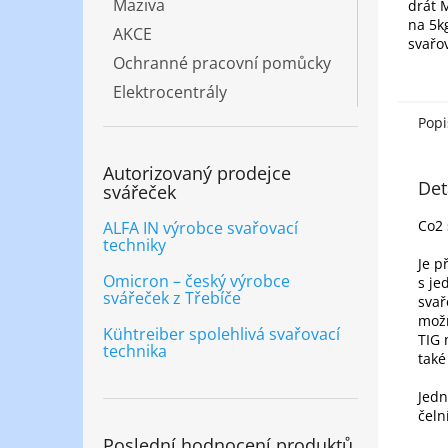
Maziva
drát 
na 5kg
AKCE
svařo
Ochranné pracovní pomůcky
ocelo
ochra
Elektrocentrály
nebo 
oblouk
Popi
Autorizovaný prodejce
Det
svářeček
Co2 
ALFA IN výrobce svařovací
techniky
Je p
Omicron – český výrobce
s je
svářeček z Třebíče
svař
možn
Kühtreiber spolehlivá svařovací
TIG 
technika
tak
Jedn
čeln
Poslední hodnocení produktů