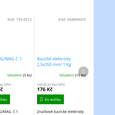
Kód:
193.0013
Kód:
044890003
IG/MAG č. 1
Bazické elektrody
2,5x350 mm/ 1 Kg
Další
produkt
Skladem
(3 ks)
Skladem
(>5 ks)
bez DPH
145,45 Kč bez DPH
Kč
176 Kč
šíku
Do košíku
IG/MAG č.1
Značkové bazické elektrody