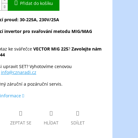
Přidat do košíku
cí proud: 30-225A, 230V/25A
cí invertor pro svařování metodu MIG/MAG
taz ke svářečce
VECTOR MIG 225
?
Zavolejte nám
44
si upravit SET? Vyhotovíme cenovou
u
info@cznaradi.cz
ěný záruční a pozáruční servis.
 informace
ZEPTAT SE
HLÍDAT
SDÍLET