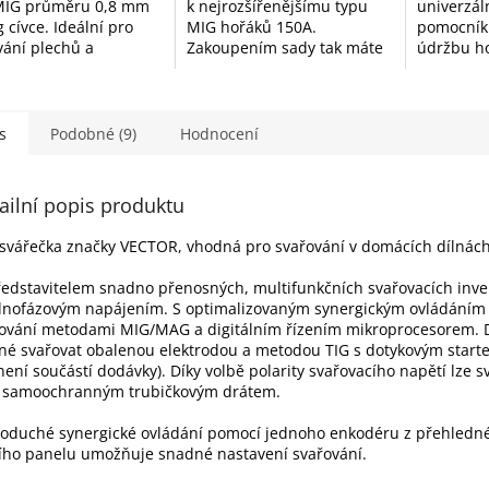
MIG průměru 0,8 mm
k nejrozšířenějšímu typu
univerzál
 cívce. Ideální pro
MIG hořáků 150A.
pomocník 
vání plechů a
Zakoupením sady tak máte
údržbu h
vých konstrukcí v
vždy potřebný materiál po
těchto kl
nné atmosféře CO₂
ruce.
vyčistíte 
argonu. Stabilní
rozstřiku,
 a...
nebo přes
s
Podobné (9)
Hodnocení
ailní popis produktu
svářečka značky VECTOR, vhodná pro svařování v domácích dílnách
ředstavitelem snadno přenosných, multifunkčních svařovacích inve
dnofázovým napájením. S optimalizovaným synergickým ovládáním
ování metodami MIG/MAG a digitálním řízením mikroprocesorem. 
é svařovat obalenou elektrodou a metodou TIG s dotykovým start
není součástí dodávky). Díky volbě polarity svařovacího napětí lze s
é samoochranným trubičkovým drátem.
oduché synergické ovládání pomocí jednoho enkodéru z přehledn
ího panelu umožňuje snadné nastavení svařování.