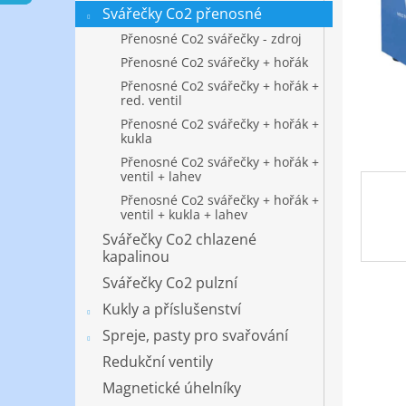
n
Svářečky Co2 přenosné
e
Přenosné Co2 svářečky - zdroj
l
Přenosné Co2 svářečky + hořák
Přenosné Co2 svářečky + hořák +
red. ventil
Přenosné Co2 svářečky + hořák +
kukla
Přenosné Co2 svářečky + hořák +
ventil + lahev
Přenosné Co2 svářečky + hořák +
ventil + kukla + lahev
Svářečky Co2 chlazené
kapalinou
Svářečky Co2 pulzní
Kukly a příslušenství
Spreje, pasty pro svařování
Redukční ventily
Magnetické úhelníky