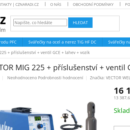
TAKTY | CZNARADI.CZ
O NÁS
OBCHODNÍ PODMÍNKY
PO
HLEDAT
trodu PFC
Svářečky na ocel a nerez TIG HF DC
Svářečky n
5 + příslušenství + ventil GCE + lahev + vozík
OR MIG 225 + příslušenství + ventil 
Průměrné
Neohodnoceno
Podrobnosti hodnocení
Značka:
VECTOR WE
hodnocení
16 
produktu
je
13 387,
0,0
z
Měrná
Skla
5
cena:
hvězdiček.