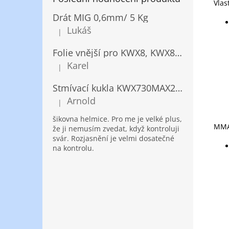
Vlas
Drát MIG 0,6mm/ 5 Kg
Lukáš
|
Hodnocení produktu je 5 z 5 hvězdiček.
Folie vnější pro KWX8, KWX820/ 10ks
Karel
|
Hodnocení produktu je 5 z 5 hvězdiček.
Stmívací kukla KWX730MAX2,5!® + NANOClean
Arnold
|
Hodnocení produktu je 5 z 5 hvězdiček.
šikovna helmice. Pro me je velké plus,
MMA
že ji nemusím zvedat, když kontroluji
svár. Rozjasnění je velmi dosatečné
na kontrolu.