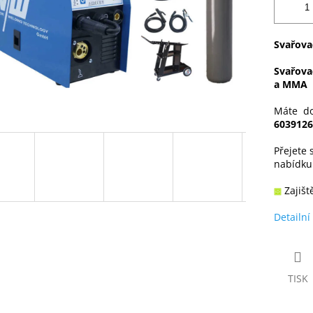
Svařova
Svařova
a MMA
Máte do
6039126
Přejete 
nabídk
Zajišt
Detailní
TISK