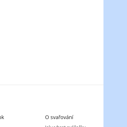
ok
O svařování