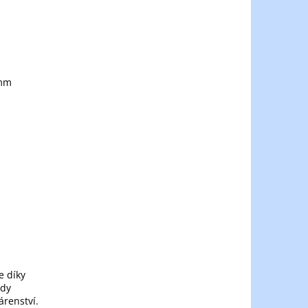
 mm
e díky
ody
árenství.