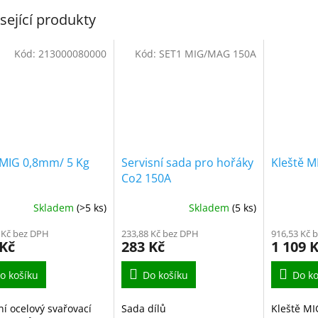
sející produkty
Kód:
213000080000
Kód:
SET1 MIG/MAG 150A
 MIG 0,8mm/ 5 Kg
Servisní sada pro hořáky
Kleště M
Co2 150A
Skladem
(>5 ks)
Skladem
(5 ks)
 Kč bez DPH
233,88 Kč bez DPH
916,53 Kč 
 Kč
283 Kč
1 109 
o košíku
Do košíku
Do ko
ní ocelový svařovací
Sada dílů
Kleště M