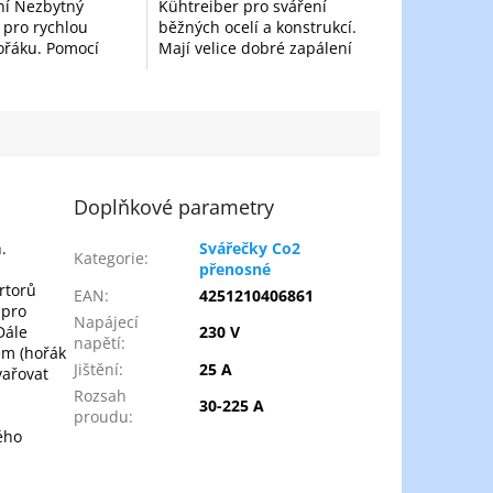
ní Nezbytný
Kühtreiber pro sváření
pro rychlou
běžných ocelí a konstrukcí.
ořáku. Pomocí
Mají velice dobré zapálení
eští snadno
oblouku a jemnější oblouk.
vnitřek hubice od
Elektrody jsou pro
 povolíte špičku
profesionály i začínající...
ně...
Doplňkové parametry
.
Svářečky Co2
Kategorie
:
přenosné
rtorů
EAN
:
4251210406861
 pro
Napájecí
Dále
230 V
napětí
:
em (hořák
Jištění
:
25 A
vařovat
Rozsah
30-225 A
proudu
:
ého